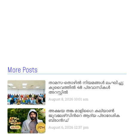
More Posts
താമസ-തൊഴിൽ നിയമങ്ങൾ ലംഘിച്ചു;
കുവൈത്തിൽ 48 പ്രവാസികൾ
അറസ്റ്റിൽ
August 8, 2026
10:01 am
അക്ഷയ തങ്ക മാളിഗൈ കല്യാണ്‍
ജുവലേഴ്‌സിന്‍റെ ആദ്യ പ്രാദേശിക
ബ്രാന്‍ഡ്
August 6, 2026
12:37 pm