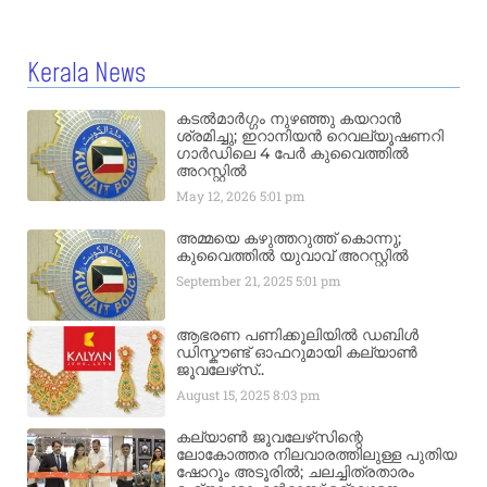
Kerala News
കടൽമാർഗ്ഗം നുഴഞ്ഞു കയറാൻ
ശ്രമിച്ചു; ഇറാനിയൻ റെവല്യൂഷണറി
ഗാർഡിലെ 4 പേർ കുവൈത്തിൽ
അറസ്റ്റിൽ
May 12, 2026
5:01 pm
അമ്മയെ കഴുത്തറുത്ത് കൊന്നു;
കുവൈത്തിൽ യുവാവ് അറസ്റ്റിൽ
September 21, 2025
5:01 pm
ആഭരണ പണിക്കൂലിയിൽ ഡബിൾ
ഡിസ്കൗണ്ട് ഓഫറുമായി കല്യാൺ
ജൂവലേഴ്‌സ്..
August 15, 2025
8:03 pm
കല്യാൺ ജൂവലേഴ്‌സിന്റെ
ലോകോത്തര നിലവാരത്തിലുള്ള പുതിയ
ഷോറൂം അടൂരിൽ; ചലച്ചിത്രതാരം