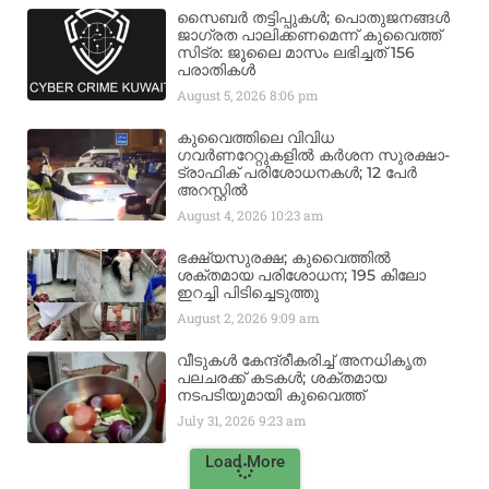
സൈബർ തട്ടിപ്പുകൾ; പൊതുജനങ്ങൾ
ജാഗ്രത പാലിക്കണമെന്ന് കുവൈത്ത്
സിട്ര: ജൂലൈ മാസം ലഭിച്ചത് 156
പരാതികൾ
August 5, 2026
8:06 pm
കുവൈത്തിലെ വിവിധ
ഗവർണറേറ്റുകളിൽ കർശന സുരക്ഷാ-
ട്രാഫിക് പരിശോധനകൾ; 12 പേർ
അറസ്റ്റിൽ
August 4, 2026
10:23 am
ഭക്ഷ്യസുരക്ഷ; കുവൈത്തിൽ
ശക്തമായ പരിശോധന; 195 കിലോ
ഇറച്ചി പിടിച്ചെടുത്തു
August 2, 2026
9:09 am
വീടുകൾ കേന്ദ്രീകരിച്ച് അനധികൃത
പലചരക്ക് കടകൾ; ശക്തമായ
നടപടിയുമായി കുവൈത്ത്
July 31, 2026
9:23 am
Load More