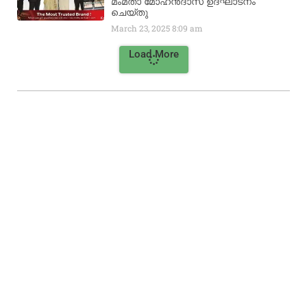
മംമ്താ മോഹൻദാസ് ഉദ്ഘാടനം
ചെയ്‌തു
March 23, 2025
8:09 am
Load More