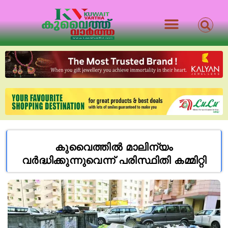
കുവൈത്തിൽ മാലിന്യം
വർദ്ധിക്കുന്നുവെന്ന് പരിസ്ഥിതി കമ്മിറ്റി