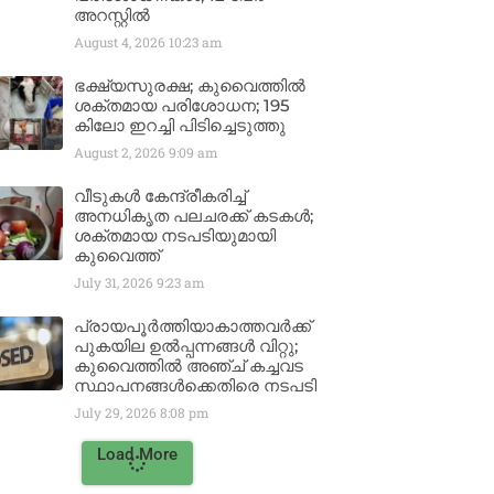
അറസ്റ്റിൽ
August 4, 2026
10:23 am
ഭക്ഷ്യസുരക്ഷ; കുവൈത്തിൽ
ശക്തമായ പരിശോധന; 195
കിലോ ഇറച്ചി പിടിച്ചെടുത്തു
August 2, 2026
9:09 am
വീടുകൾ കേന്ദ്രീകരിച്ച്
അനധികൃത പലചരക്ക് കടകൾ;
ശക്തമായ നടപടിയുമായി
കുവൈത്ത്
July 31, 2026
9:23 am
പ്രായപൂർത്തിയാകാത്തവർക്ക്
പുകയില ഉൽപ്പന്നങ്ങൾ വിറ്റു;
കുവൈത്തിൽ അഞ്ച് കച്ചവട
സ്ഥാപനങ്ങൾക്കെതിരെ നടപടി
July 29, 2026
8:08 pm
Load More