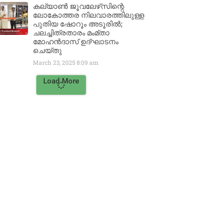
കല്യാൺ ജൂവലേഴ്‌സിന്റെ
ലോകോത്തര നിലവാരത്തിലുള്ള
പുതിയ ഷോറൂം അടൂരിൽ;
ചലച്ചിത്രതാരം മംമ്താ
മോഹൻദാസ് ഉദ്ഘാടനം
ചെയ്‌തു
March 23, 2025
8:09 am
Load More