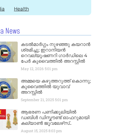
dia
Health
la News
കടൽമാർഗ്ഗം നുഴഞ്ഞു കയറാൻ
ശ്രമിച്ചു; ഇറാനിയൻ
റെവല്യൂഷണറി ഗാർഡിലെ 4
പേർ കുവൈത്തിൽ അറസ്റ്റിൽ
May 12, 2026
5:01 pm
അമ്മയെ കഴുത്തറുത്ത് കൊന്നു;
കുവൈത്തിൽ യുവാവ്
അറസ്റ്റിൽ
September 21, 2025
5:01 pm
ആഭരണ പണിക്കൂലിയിൽ
ഡബിൾ ഡിസ്കൗണ്ട് ഓഫറുമായി
കല്യാൺ ജൂവലേഴ്‌സ്..
August 15, 2025
8:03 pm