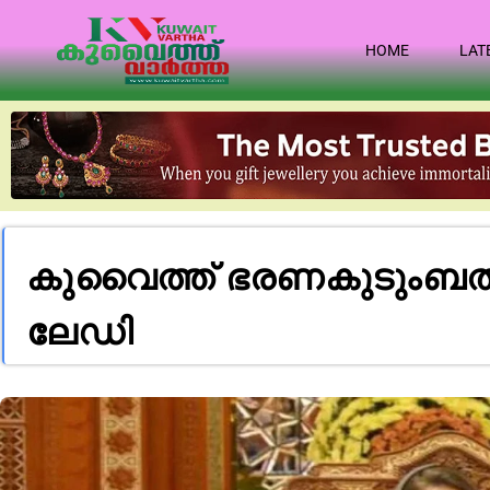
HOME
LAT
കുവൈത്ത് ഭരണകുടുംബത്തി
ലേഡി