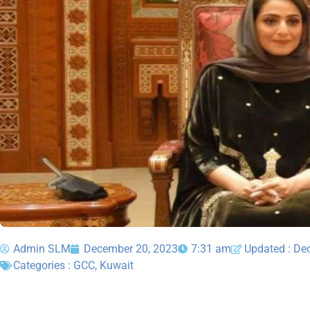
Admin SLM
December 20, 2023
7:31 am
Updated : De
Categories :
GCC
,
Kuwait