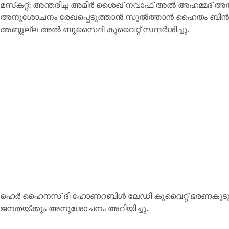
മസ്‌കറ്റ്: അന്തരിച്ച അമീർ ശൈഖ് നവാഫ് അൽ അഹമ്മ
അനുശോചനം രേഖപ്പെടുത്താൻ സുൽത്താൻ ഹൈതം ബിൻ താര
അബ്ദുല്ല അൽ ബുസൈദി കുവൈറ്റ് സന്ദർശിച്ചു.
ഹെർ ഹൈനസ് ദി ഹോണറബിൾ ലേഡി കുവൈറ്റ് ഭരണകുടുംബ
ജനതയ്ക്കും അനുശോചനം അറിയിച്ചു.