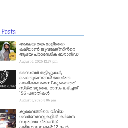
 Posts
അക്ഷയ തങ്ക മാളിഗൈ
കല്യാണ്‍ ജുവലേഴ്‌സിന്‍റെ
ആദ്യ പ്രാദേശിക ബ്രാന്‍ഡ്
August 6, 2026
12:37 pm
സൈബർ തട്ടിപ്പുകൾ;
പൊതുജനങ്ങൾ ജാഗ്രത
പാലിക്കണമെന്ന് കുവൈത്ത്
സിട്ര: ജൂലൈ മാസം ലഭിച്ചത്
156 പരാതികൾ
August 5, 2026
8:06 pm
കുവൈത്തിലെ വിവിധ
ഗവർണറേറ്റുകളിൽ കർശന
സുരക്ഷാ-ട്രാഫിക്
പരിശോധനകൾ; 12 പേർ