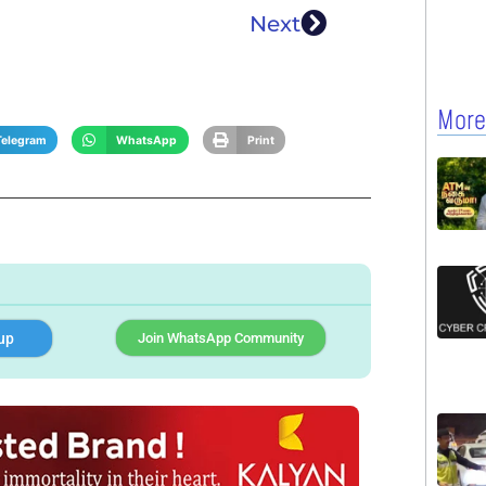
Next
More
Telegram
WhatsApp
Print
up
Join WhatsApp Community