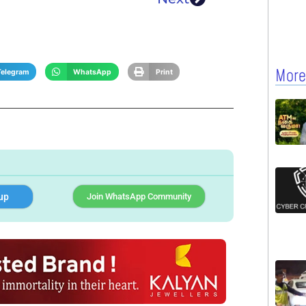
More
Telegram
WhatsApp
Print
up
Join WhatsApp Community