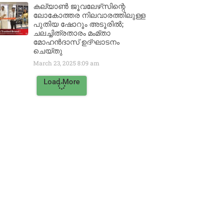
കല്യാൺ ജൂവലേഴ്‌സിന്റെ
ലോകോത്തര നിലവാരത്തിലുള്ള
പുതിയ ഷോറൂം അടൂരിൽ;
ചലച്ചിത്രതാരം മംമ്താ
മോഹൻദാസ് ഉദ്ഘാടനം
ചെയ്‌തു
March 23, 2025
8:09 am
Load More