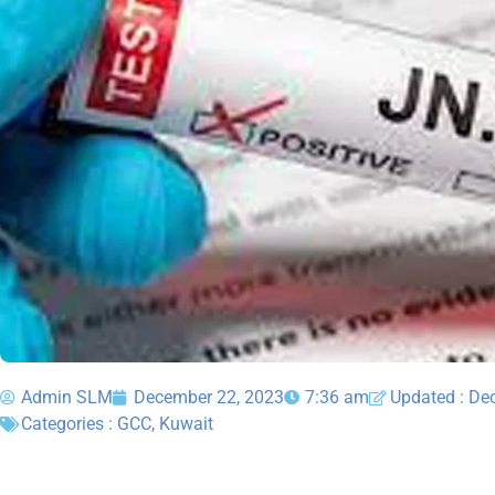
Admin SLM
December 22, 2023
7:36 am
Updated : De
Categories :
GCC
,
Kuwait