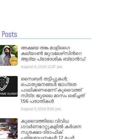
 Posts
അക്ഷയ തങ്ക മാളിഗൈ
കല്യാണ്‍ ജുവലേഴ്‌സിന്‍റെ
ആദ്യ പ്രാദേശിക ബ്രാന്‍ഡ്
August 6, 2026
12:37 pm
സൈബർ തട്ടിപ്പുകൾ;
പൊതുജനങ്ങൾ ജാഗ്രത
പാലിക്കണമെന്ന് കുവൈത്ത്
സിട്ര: ജൂലൈ മാസം ലഭിച്ചത്
156 പരാതികൾ
August 5, 2026
8:06 pm
കുവൈത്തിലെ വിവിധ
ഗവർണറേറ്റുകളിൽ കർശന
സുരക്ഷാ-ട്രാഫിക്
പരിശോധനകൾ; 12 പേർ