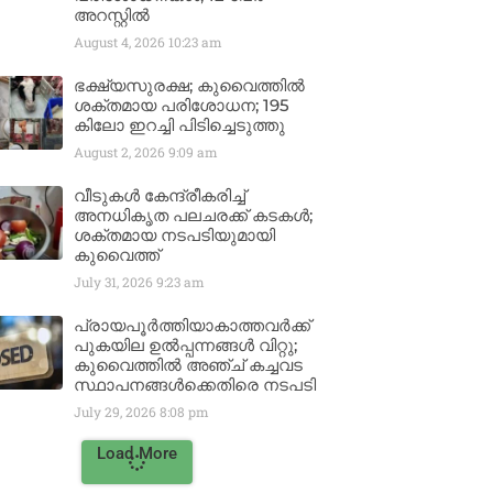
അറസ്റ്റിൽ
August 4, 2026
10:23 am
ഭക്ഷ്യസുരക്ഷ; കുവൈത്തിൽ
ശക്തമായ പരിശോധന; 195
കിലോ ഇറച്ചി പിടിച്ചെടുത്തു
August 2, 2026
9:09 am
വീടുകൾ കേന്ദ്രീകരിച്ച്
അനധികൃത പലചരക്ക് കടകൾ;
ശക്തമായ നടപടിയുമായി
കുവൈത്ത്
July 31, 2026
9:23 am
പ്രായപൂർത്തിയാകാത്തവർക്ക്
പുകയില ഉൽപ്പന്നങ്ങൾ വിറ്റു;
കുവൈത്തിൽ അഞ്ച് കച്ചവട
സ്ഥാപനങ്ങൾക്കെതിരെ നടപടി
July 29, 2026
8:08 pm
Load More