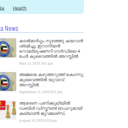
dia
Health
la News
കടൽമാർഗ്ഗം നുഴഞ്ഞു കയറാൻ
ശ്രമിച്ചു; ഇറാനിയൻ
റെവല്യൂഷണറി ഗാർഡിലെ 4
പേർ കുവൈത്തിൽ അറസ്റ്റിൽ
May 12, 2026
5:01 pm
അമ്മയെ കഴുത്തറുത്ത് കൊന്നു;
കുവൈത്തിൽ യുവാവ്
അറസ്റ്റിൽ
September 21, 2025
5:01 pm
ആഭരണ പണിക്കൂലിയിൽ
ഡബിൾ ഡിസ്കൗണ്ട് ഓഫറുമായി
കല്യാൺ ജൂവലേഴ്‌സ്..
August 15, 2025
8:03 pm