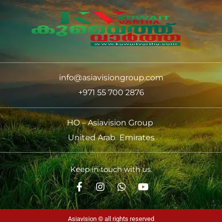
info@asiavisiongroup.com
+971 55 700 2876
HO – Asiavision Group
United Arab Emirates
Keep in touch with us.
Asiavision © all rights reserved