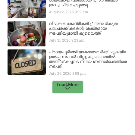
ശക്തമായ പരിശോധന; 195 കിലോ
ഇറച്ചി പിടിച്ചെടുത്തു
August 2, 2026
9:09 am
വീടുകൾ കേന്ദ്രീകരിച്ച് അനധികൃത
പലചരക്ക് കടകൾ; ശക്തമായ
നടപടിയുമായി കുവൈത്ത്
July 31, 2026
9:23 am
പ്രായപൂർത്തിയാകാത്തവർക്ക് പുകയില
ഉൽപ്പന്നങ്ങൾ വിറ്റു; കുവൈത്തിൽ
അഞ്ച് കച്ചവട സ്ഥാപനങ്ങൾക്കെതിരെ
നടപടി
July 29, 2026
8:08 pm
Load More