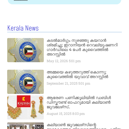
Kerala News
കടൽമാർഗ്ഗം നുഴഞ്ഞു കയറാൻ
ശ്രമിച്ചു; ഇറാനിയൻ റെവല്യൂഷണറി
ഗാർഡിലെ 4 പേർ കുവൈത്തിൽ
അറസ്റ്റിൽ
May 12, 2026
5:01 pm
അമ്മയെ കഴുത്തറുത്ത് കൊന്നു;
കുവൈത്തിൽ യുവാവ് അറസ്റ്റിൽ
September 21, 2025
5:01 pm
ആഭരണ പണിക്കൂലിയിൽ ഡബിൾ
ഡിസ്കൗണ്ട് ഓഫറുമായി കല്യാൺ
ജൂവലേഴ്‌സ്..
August 15, 2025
8:03 pm
കല്യാൺ ജൂവലേഴ്‌സിന്റെ