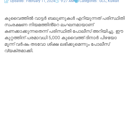
Updated : February 11, 2024
9:27 AM
Categories :
GCC
,
Kuwait
കുവൈത്തിൽ വാട്ടർ ബലൂണുകൾ എറിയുന്നത് പരിസ്ഥിതി
സംരക്ഷണ നിയമത്തിൻ്റെ ലംഘനമായാണ്
കണക്കാക്കുന്നതെന്ന് പരിസ്ഥിതി പോലീസ് അറിയിച്ചു. ഈ
കുറ്റത്തിന് പരമാവധി 5,000 കുവൈത്ത് ദിനാർ പിഴയോ
മൂന്ന് വർഷം തടവോ ശിക്ഷ ലഭിക്കുമെന്നും പോലീസ്
വ്യക്തമാക്കി.