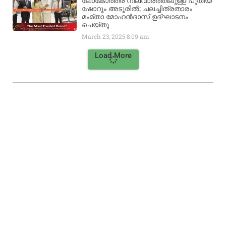
ലോകോത്തര നിലവാരത്തിലുള്ള പുതിയ
ഷോറൂം അടൂരിൽ; ചലച്ചിത്രതാരം
മംമ്താ മോഹൻദാസ് ഉദ്ഘാടനം
ചെയ്‌തു
March 23, 2025
8:09 am
Load More