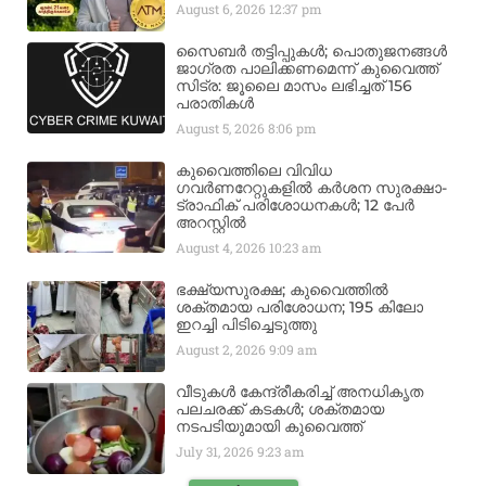
August 6, 2026
12:37 pm
സൈബർ തട്ടിപ്പുകൾ; പൊതുജനങ്ങൾ
ജാഗ്രത പാലിക്കണമെന്ന് കുവൈത്ത്
സിട്ര: ജൂലൈ മാസം ലഭിച്ചത് 156
പരാതികൾ
August 5, 2026
8:06 pm
കുവൈത്തിലെ വിവിധ
ഗവർണറേറ്റുകളിൽ കർശന സുരക്ഷാ-
ട്രാഫിക് പരിശോധനകൾ; 12 പേർ
അറസ്റ്റിൽ
August 4, 2026
10:23 am
ഭക്ഷ്യസുരക്ഷ; കുവൈത്തിൽ
ശക്തമായ പരിശോധന; 195 കിലോ
ഇറച്ചി പിടിച്ചെടുത്തു
August 2, 2026
9:09 am
വീടുകൾ കേന്ദ്രീകരിച്ച് അനധികൃത
പലചരക്ക് കടകൾ; ശക്തമായ
നടപടിയുമായി കുവൈത്ത്
July 31, 2026
9:23 am