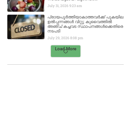
July 31, 2026
9:23 am
പ്രായപൂർത്തിയാകാത്തവർക്ക് പുകയില
ഉൽപ്പന്നങ്ങൾ വിറ്റു; കുവൈത്തിൽ
അഞ്ച് കച്ചവട സ്ഥാപനങ്ങൾക്കെതിരെ
നടപടി
July 29, 2026
8:08 pm
Load More