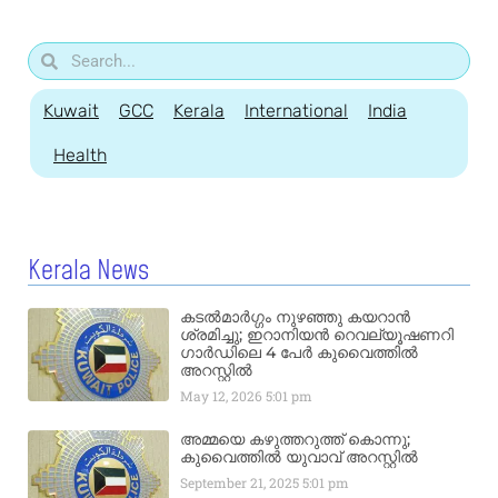
Kuwait
GCC
Kerala
International
India
Health
Kerala News
കടൽമാർഗ്ഗം നുഴഞ്ഞു കയറാൻ
ശ്രമിച്ചു; ഇറാനിയൻ റെവല്യൂഷണറി
ഗാർഡിലെ 4 പേർ കുവൈത്തിൽ
അറസ്റ്റിൽ
May 12, 2026
5:01 pm
അമ്മയെ കഴുത്തറുത്ത് കൊന്നു;
കുവൈത്തിൽ യുവാവ് അറസ്റ്റിൽ
September 21, 2025
5:01 pm