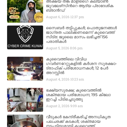
അക്ഷയ തങ്ക മാളിഗൈ കല്യാണ്‍
ജുവലേഴ്‌സിന്‍റെ ആദ്യ പ്രാദേശിക
ബ്രാന്‍ഡ്
August 6, 2026
12:37 pm
സൈബർ തട്ടിപ്പുകൾ; പൊതുജനങ്ങൾ
ജാഗ്രത പാലിക്കണമെന്ന് കുവൈത്ത്
സിട്ര: ജൂലൈ മാസം ലഭിച്ചത് 156
പരാതികൾ
August 5, 2026
8:06 pm
കുവൈത്തിലെ വിവിധ
ഗവർണറേറ്റുകളിൽ കർശന സുരക്ഷാ-
ട്രാഫിക് പരിശോധനകൾ; 12 പേർ
അറസ്റ്റിൽ
August 4, 2026
10:23 am
ഭക്ഷ്യസുരക്ഷ; കുവൈത്തിൽ
ശക്തമായ പരിശോധന; 195 കിലോ
ഇറച്ചി പിടിച്ചെടുത്തു
August 2, 2026
9:09 am
വീടുകൾ കേന്ദ്രീകരിച്ച് അനധികൃത
പലചരക്ക് കടകൾ; ശക്തമായ
നടപടിയുമായി കുവൈത്ത്