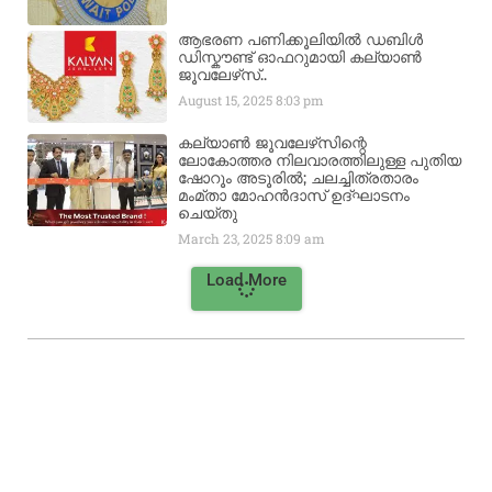
ആഭരണ പണിക്കൂലിയിൽ ഡബിൾ
ഡിസ്കൗണ്ട് ഓഫറുമായി കല്യാൺ
ജൂവലേഴ്‌സ്..
August 15, 2025
8:03 pm
കല്യാൺ ജൂവലേഴ്‌സിന്റെ
ലോകോത്തര നിലവാരത്തിലുള്ള പുതിയ
ഷോറൂം അടൂരിൽ; ചലച്ചിത്രതാരം
മംമ്താ മോഹൻദാസ് ഉദ്ഘാടനം
ചെയ്‌തു
March 23, 2025
8:09 am
Load More