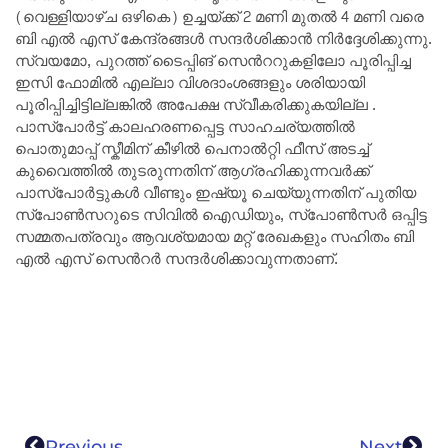
(വെള്ളിയാഴ്ച ഒഴികെ) ഉച്ചയ്ക്ക് 2 മണി മുതൽ 4 മണി വരെ
ബി എൽ എസ് കേന്ദ്രങ്ങൾ സന്ദർശിക്കാൻ നിർദ്ദേശിക്കുന്നു.
സ്വയമോ, പുറത്ത് ടൈപ്പിങ് സെൻററുകളിലോ പൂരിപ്പിച്ച
ഇസി ഫോമിൽ എല്ലാ വിശദാംശങ്ങളും ശരിയായി
പൂരിപ്പിച്ചിട്ടില്ലങ്കിൽ അപേക്ഷ സ്വീകരിക്കുകയില്ല .
പാസ്‌പോർട്ട് കാലഹരണപ്പെട്ട സാഹചര്യത്തിൽ
പൊതുമാപ്പ് സ്കീമിന് കീഴിൽ പെനാൽറ്റി ഫീസ് അടച്ച്
കുവൈത്തിൽ തുടരുന്നതിന് ആഗ്രഹിക്കുന്നവർക്ക്
പാസ്‌പോർട്ടുകൾ വീണ്ടും ഇഷ്യൂ ചെയ്യുന്നതിന് പുതിയ
സ്പോൺസറുടെ സിവിൽ ഐഡിയും, സ്പോൺസർ ഒപ്പിട്ട
സമ്മതപത്രവും ആവശ്യമായ മറ്റ് രേഖകളും സഹിതം ബി
എൽ എസ് സെൻറർ സന്ദർശിക്കാവുന്നതാണ്.
Previous
Next