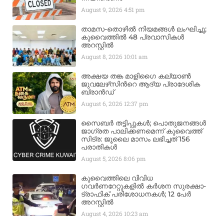
August 9, 2026
4:51 pm
താമസ-തൊഴിൽ നിയമങ്ങൾ ലംഘിച്ചു;
കുവൈത്തിൽ 48 പ്രവാസികൾ
അറസ്റ്റിൽ
August 8, 2026
10:01 am
അക്ഷയ തങ്ക മാളിഗൈ കല്യാണ്‍
ജുവലേഴ്‌സിന്‍റെ ആദ്യ പ്രാദേശിക
ബ്രാന്‍ഡ്
August 6, 2026
12:37 pm
സൈബർ തട്ടിപ്പുകൾ; പൊതുജനങ്ങൾ
ജാഗ്രത പാലിക്കണമെന്ന് കുവൈത്ത്
സിട്ര: ജൂലൈ മാസം ലഭിച്ചത് 156
പരാതികൾ
August 5, 2026
8:06 pm
കുവൈത്തിലെ വിവിധ
ഗവർണറേറ്റുകളിൽ കർശന സുരക്ഷാ-
ട്രാഫിക് പരിശോധനകൾ; 12 പേർ
അറസ്റ്റിൽ
August 4, 2026
10:23 am