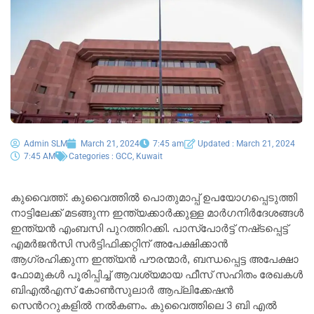
Admin SLM
March 21, 2024
7:45 am
Updated : March 21, 2024
7:45 AM
Categories :
GCC
,
Kuwait
കുവൈത്ത്: കുവൈത്തിൽ പൊതുമാപ്പ് ഉപയോഗപ്പെടുത്തി
നാട്ടിലേക്ക് മടങ്ങുന്ന ഇന്ത്യക്കാർക്കുള്ള മാർഗനിർദേശങ്ങൾ
ഇന്ത്യൻ എംബസി പുറത്തിറക്കി. പാസ്‌പോർട്ട് നഷ്‌ടപ്പെട്ട്
എമർജൻസി സർട്ടിഫിക്കറ്റിന് അപേക്ഷിക്കാൻ
ആഗ്രഹിക്കുന്ന ഇന്ത്യൻ പൗരന്മാർ, ബന്ധപ്പെട്ട അപേക്ഷാ
ഫോമുകൾ പൂരിപ്പിച്ച് ആവശ്യമായ ഫീസ് സഹിതം രേഖകൾ
ബിഎൽഎസ് കോൺസുലാർ ആപ്ലിക്കേഷൻ
സെൻററുകളിൽ നൽകണം. കുവൈത്തിലെ 3 ബി എൽ