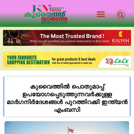
കുവൈത്തിൽ പൊതുമാപ്പ്
ഉപയോഗപ്പെടുത്തുന്നവർക്കുള്ള
മാർഗനിർദേശങ്ങൾ പുറത്തിറക്കി ഇന്ത്യൻ
എംബസി