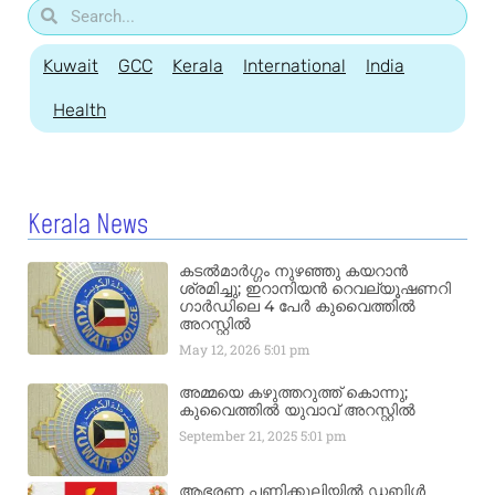
Kuwait
GCC
Kerala
International
India
Health
Kerala News
കടൽമാർഗ്ഗം നുഴഞ്ഞു കയറാൻ
ശ്രമിച്ചു; ഇറാനിയൻ റെവല്യൂഷണറി
ഗാർഡിലെ 4 പേർ കുവൈത്തിൽ
അറസ്റ്റിൽ
May 12, 2026
5:01 pm
അമ്മയെ കഴുത്തറുത്ത് കൊന്നു;
കുവൈത്തിൽ യുവാവ് അറസ്റ്റിൽ
September 21, 2025
5:01 pm
ആഭരണ പണിക്കൂലിയിൽ ഡബിൾ