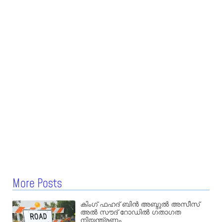
More Posts
കിംഗ് ഫഹദ് ബിൻ അബ്ദുൽ അസീസ്
അൽ സൗദ് റോഡിൽ ഗതാഗത
നിയന്ത്രണം