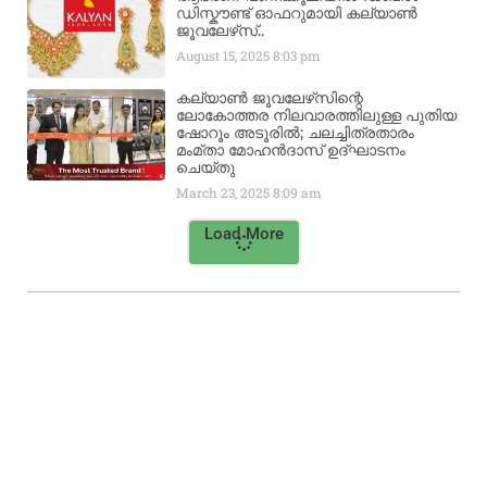
ഡിസ്കൗണ്ട് ഓഫറുമായി കല്യാൺ
ജൂവലേഴ്‌സ്..
August 15, 2025
8:03 pm
കല്യാൺ ജൂവലേഴ്‌സിന്റെ
ലോകോത്തര നിലവാരത്തിലുള്ള പുതിയ
ഷോറൂം അടൂരിൽ; ചലച്ചിത്രതാരം
മംമ്താ മോഹൻദാസ് ഉദ്ഘാടനം
ചെയ്‌തു
March 23, 2025
8:09 am
Load More