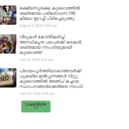
ഭക്ഷ്യസുരക്ഷ; കുവൈത്തിൽ
ശക്തമായ പരിശോധന; 195
കിലോ ഇറച്ചി പിടിച്ചെടുത്തു
August 2, 2026
9:09 am
വീടുകൾ കേന്ദ്രീകരിച്ച്
അനധികൃത പലചരക്ക് കടകൾ;
ശക്തമായ നടപടിയുമായി
കുവൈത്ത്
July 31, 2026
9:23 am
പ്രായപൂർത്തിയാകാത്തവർക്ക്
പുകയില ഉൽപ്പന്നങ്ങൾ വിറ്റു;
കുവൈത്തിൽ അഞ്ച് കച്ചവട
സ്ഥാപനങ്ങൾക്കെതിരെ നടപടി
July 29, 2026
8:08 pm
Load More