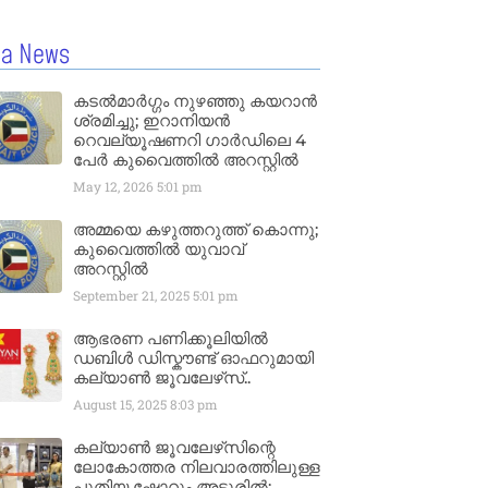
la News
കടൽമാർഗ്ഗം നുഴഞ്ഞു കയറാൻ
ശ്രമിച്ചു; ഇറാനിയൻ
റെവല്യൂഷണറി ഗാർഡിലെ 4
പേർ കുവൈത്തിൽ അറസ്റ്റിൽ
May 12, 2026
5:01 pm
അമ്മയെ കഴുത്തറുത്ത് കൊന്നു;
കുവൈത്തിൽ യുവാവ്
അറസ്റ്റിൽ
September 21, 2025
5:01 pm
ആഭരണ പണിക്കൂലിയിൽ
ഡബിൾ ഡിസ്കൗണ്ട് ഓഫറുമായി
കല്യാൺ ജൂവലേഴ്‌സ്..
August 15, 2025
8:03 pm
കല്യാൺ ജൂവലേഴ്‌സിന്റെ
ലോകോത്തര നിലവാരത്തിലുള്ള
പുതിയ ഷോറൂം അടൂരിൽ;