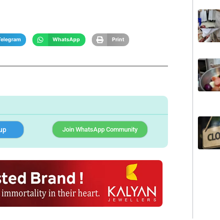
Telegram
WhatsApp
Print
up
Join WhatsApp Community