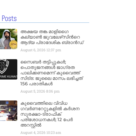
 Posts
അക്ഷയ തങ്ക മാളിഗൈ
കല്യാണ്‍ ജുവലേഴ്‌സിന്‍റെ
ആദ്യ പ്രാദേശിക ബ്രാന്‍ഡ്
August 6, 2026
12:37 pm
സൈബർ തട്ടിപ്പുകൾ;
പൊതുജനങ്ങൾ ജാഗ്രത
പാലിക്കണമെന്ന് കുവൈത്ത്
സിട്ര: ജൂലൈ മാസം ലഭിച്ചത്
156 പരാതികൾ
August 5, 2026
8:06 pm
കുവൈത്തിലെ വിവിധ
ഗവർണറേറ്റുകളിൽ കർശന
സുരക്ഷാ-ട്രാഫിക്
പരിശോധനകൾ; 12 പേർ
അറസ്റ്റിൽ
August 4, 2026
10:23 am