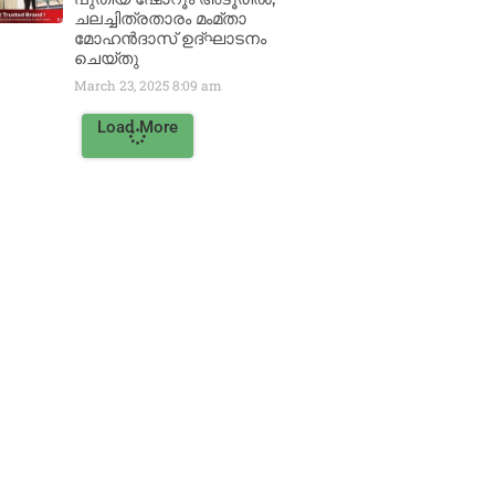
ചലച്ചിത്രതാരം മംമ്താ
മോഹൻദാസ് ഉദ്ഘാടനം
ചെയ്‌തു
March 23, 2025
8:09 am
Load More