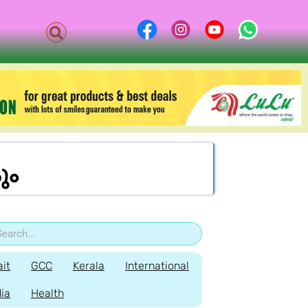
ും
it
GCC
Kerala
International
dia
Health