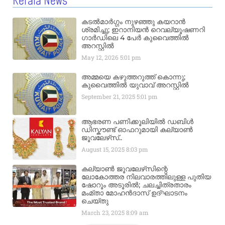
Kerala News
കടൽമാർഗ്ഗം നുഴഞ്ഞു കയറാൻ
ശ്രമിച്ചു; ഇറാനിയൻ റെവല്യൂഷണറി
ഗാർഡിലെ 4 പേർ കുവൈത്തിൽ
അറസ്റ്റിൽ
May 12, 2026
5:01 pm
അമ്മയെ കഴുത്തറുത്ത് കൊന്നു;
കുവൈത്തിൽ യുവാവ് അറസ്റ്റിൽ
September 21, 2025
5:01 pm
ആഭരണ പണിക്കൂലിയിൽ ഡബിൾ
ഡിസ്കൗണ്ട് ഓഫറുമായി കല്യാൺ
ജൂവലേഴ്‌സ്..
August 15, 2025
8:03 pm
കല്യാൺ ജൂവലേഴ്‌സിന്റെ
ലോകോത്തര നിലവാരത്തിലുള്ള പുതിയ
ഷോറൂം അടൂരിൽ; ചലച്ചിത്രതാരം
മംമ്താ മോഹൻദാസ് ഉദ്ഘാടനം
ചെയ്‌തു
March 23, 2025
8:09 am