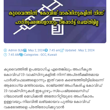
Admin SLM
May 2, 2024
7:45 am
Updated : May 2, 2024
7:45 AM
Categories :
GCC
,
Kuwait
കുവൈത്തിൽ ഉപയോഗിച്ച ഏതെങ്കിലും അംഗീകൃത
കോവിഡ്-19 വാക്സിനുകളിൽ നിന്ന് അപ്രതീക്ഷിതമായ
പാർശ്വഫലങ്ങളൊന്നും ഇത് വരെ കണ്ടെത്തിയിട്ടില്ലെന്ന്
ആരോഗ്യ മന്ത്രാലയം. രാജ്യത്ത് അംഗീകരിച്ച കോവിഡ്
19 വാക്സിനുകൾ ഇപ്പോഴും സ്പെഷ്യലൈസ്ഡ്
ഗ്ലോബൽ മെഡിക്കൽ അതോറിറ്റിയുടെ അംഗീകാരം
ഉള്ളവയും നിലവിൽ ലഭ്യമായവ പുതിയ കോവിഡ്
വകഭേദങ്ങളെ പ്രതിരോധിക്കുവാൻ