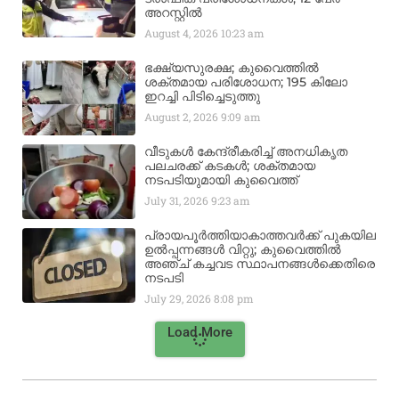
അറസ്റ്റിൽ
August 4, 2026
10:23 am
ഭക്ഷ്യസുരക്ഷ; കുവൈത്തിൽ
ശക്തമായ പരിശോധന; 195 കിലോ
ഇറച്ചി പിടിച്ചെടുത്തു
August 2, 2026
9:09 am
വീടുകൾ കേന്ദ്രീകരിച്ച് അനധികൃത
പലചരക്ക് കടകൾ; ശക്തമായ
നടപടിയുമായി കുവൈത്ത്
July 31, 2026
9:23 am
പ്രായപൂർത്തിയാകാത്തവർക്ക് പുകയില
ഉൽപ്പന്നങ്ങൾ വിറ്റു; കുവൈത്തിൽ
അഞ്ച് കച്ചവട സ്ഥാപനങ്ങൾക്കെതിരെ
നടപടി
July 29, 2026
8:08 pm
Load More