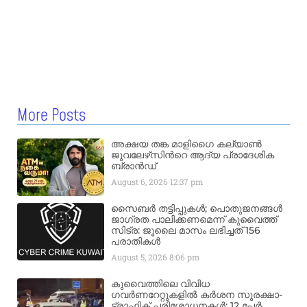
More Posts
അക്ഷയ തങ്ക മാളിഗൈ കല്യാണ്‍
ജുവലേഴ്‌സിന്‍റെ ആദ്യ പ്രാദേശിക
ബ്രാന്‍ഡ്
August 6, 2026
12:37 pm
സൈബർ തട്ടിപ്പുകൾ; പൊതുജനങ്ങൾ
ജാഗ്രത പാലിക്കണമെന്ന് കുവൈത്ത്
സിട്ര: ജൂലൈ മാസം ലഭിച്ചത് 156
പരാതികൾ
August 5, 2026
8:06 pm
കുവൈത്തിലെ വിവിധ
ഗവർണറേറ്റുകളിൽ കർശന സുരക്ഷാ-
ട്രാഫിക് പരിശോധനകൾ; 12 പേർ