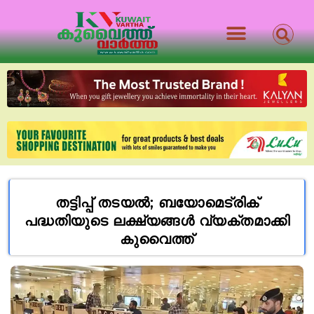
തട്ടിപ്പ് തടയൽ; ബയോമെട്രിക്
പദ്ധതിയുടെ ലക്ഷ്യങ്ങൾ വ്യക്തമാക്കി
കുവൈത്ത്