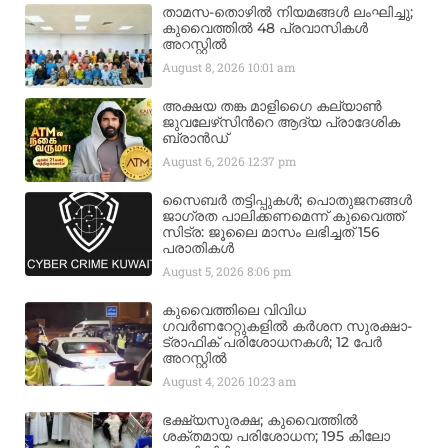
താമസ-തൊഴിൽ നിയമങ്ങൾ ലംഘിച്ചു;
കുവൈത്തിൽ 48 പ്രവാസികൾ
അറസ്റ്റിൽ
August 8, 2026
10:01 am
അക്ഷയ തങ്ക മാളിഗൈ കല്യാണ്‍
ജുവലേഴ്‌സിന്‍റെ ആദ്യ പ്രാദേശിക
ബ്രാന്‍ഡ്
August 6, 2026
12:37 pm
സൈബർ തട്ടിപ്പുകൾ; പൊതുജനങ്ങൾ
ജാഗ്രത പാലിക്കണമെന്ന് കുവൈത്ത്
സിട്ര: ജൂലൈ മാസം ലഭിച്ചത് 156
പരാതികൾ
August 5, 2026
8:06 pm
കുവൈത്തിലെ വിവിധ
ഗവർണറേറ്റുകളിൽ കർശന സുരക്ഷാ-
ട്രാഫിക് പരിശോധനകൾ; 12 പേർ
അറസ്റ്റിൽ
August 4, 2026
10:23 am
ഭക്ഷ്യസുരക്ഷ; കുവൈത്തിൽ
ശക്തമായ പരിശോധന; 195 കിലോ