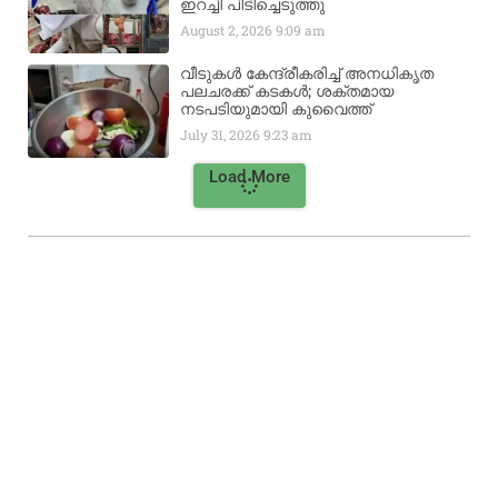
ഇറച്ചി പിടിച്ചെടുത്തു
August 2, 2026
9:09 am
വീടുകൾ കേന്ദ്രീകരിച്ച് അനധികൃത
പലചരക്ക് കടകൾ; ശക്തമായ
നടപടിയുമായി കുവൈത്ത്
July 31, 2026
9:23 am
Load More