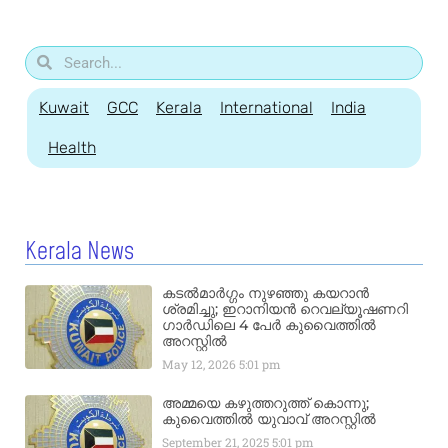
Kuwait
GCC
Kerala
International
India
Health
Kerala News
കടൽമാർഗ്ഗം നുഴഞ്ഞു കയറാൻ
ശ്രമിച്ചു; ഇറാനിയൻ റെവല്യൂഷണറി
ഗാർഡിലെ 4 പേർ കുവൈത്തിൽ
അറസ്റ്റിൽ
May 12, 2026
5:01 pm
അമ്മയെ കഴുത്തറുത്ത് കൊന്നു;
കുവൈത്തിൽ യുവാവ് അറസ്റ്റിൽ
September 21, 2025
5:01 pm