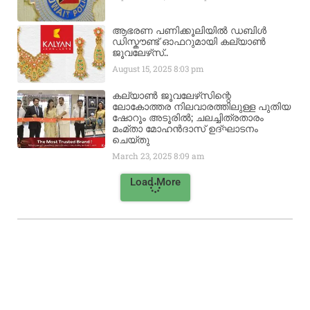
ആഭരണ പണിക്കൂലിയിൽ ഡബിൾ
ഡിസ്കൗണ്ട് ഓഫറുമായി കല്യാൺ
ജൂവലേഴ്‌സ്..
August 15, 2025
8:03 pm
കല്യാൺ ജൂവലേഴ്‌സിന്റെ
ലോകോത്തര നിലവാരത്തിലുള്ള പുതിയ
ഷോറൂം അടൂരിൽ; ചലച്ചിത്രതാരം
മംമ്താ മോഹൻദാസ് ഉദ്ഘാടനം
ചെയ്‌തു
March 23, 2025
8:09 am
Load More