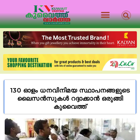
130 ഓളം ധനവിനിമയ സ്ഥാപനങ്ങളുടെ
ലൈസൻസുകൾ റദ്ദാക്കാൻ ഒരുങ്ങി
കുവൈത്ത്