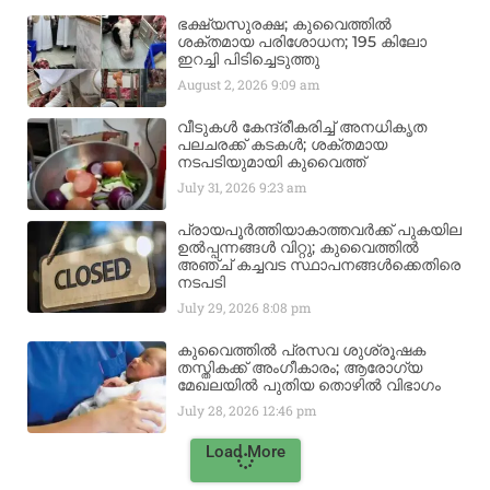
ഭക്ഷ്യസുരക്ഷ; കുവൈത്തിൽ
ശക്തമായ പരിശോധന; 195 കിലോ
ഇറച്ചി പിടിച്ചെടുത്തു
August 2, 2026
9:09 am
വീടുകൾ കേന്ദ്രീകരിച്ച് അനധികൃത
പലചരക്ക് കടകൾ; ശക്തമായ
നടപടിയുമായി കുവൈത്ത്
July 31, 2026
9:23 am
പ്രായപൂർത്തിയാകാത്തവർക്ക് പുകയില
ഉൽപ്പന്നങ്ങൾ വിറ്റു; കുവൈത്തിൽ
അഞ്ച് കച്ചവട സ്ഥാപനങ്ങൾക്കെതിരെ
നടപടി
July 29, 2026
8:08 pm
കുവൈത്തിൽ പ്രസവ ശുശ്രൂഷക
തസ്തികക്ക് അംഗീകാരം; ആരോഗ്യ
മേഖലയിൽ പുതിയ തൊഴിൽ വിഭാഗം
July 28, 2026
12:46 pm
Load More