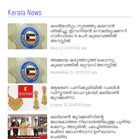
Kerala News
കടൽമാർഗ്ഗം നുഴഞ്ഞു കയറാൻ
ശ്രമിച്ചു; ഇറാനിയൻ റെവല്യൂഷണറി
ഗാർഡിലെ 4 പേർ കുവൈത്തിൽ
അറസ്റ്റിൽ
May 12, 2026
5:01 pm
അമ്മയെ കഴുത്തറുത്ത് കൊന്നു;
കുവൈത്തിൽ യുവാവ് അറസ്റ്റിൽ
September 21, 2025
5:01 pm
ആഭരണ പണിക്കൂലിയിൽ ഡബിൾ
ഡിസ്കൗണ്ട് ഓഫറുമായി കല്യാൺ
ജൂവലേഴ്‌സ്..
August 15, 2025
8:03 pm
കല്യാൺ ജൂവലേഴ്‌സിന്റെ
ലോകോത്തര നിലവാരത്തിലുള്ള പുതിയ
ഷോറൂം അടൂരിൽ; ചലച്ചിത്രതാരം
മംമ്താ മോഹൻദാസ് ഉദ്ഘാടനം
ചെയ്‌തു