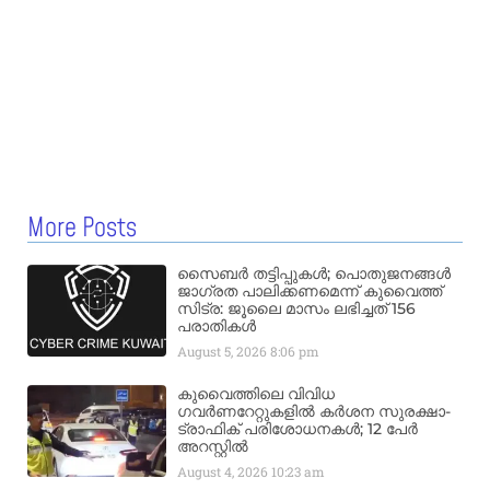
More Posts
സൈബർ തട്ടിപ്പുകൾ; പൊതുജനങ്ങൾ
ജാഗ്രത പാലിക്കണമെന്ന് കുവൈത്ത്
സിട്ര: ജൂലൈ മാസം ലഭിച്ചത് 156
പരാതികൾ
August 5, 2026
8:06 pm
കുവൈത്തിലെ വിവിധ
ഗവർണറേറ്റുകളിൽ കർശന സുരക്ഷാ-
ട്രാഫിക് പരിശോധനകൾ; 12 പേർ
അറസ്റ്റിൽ
August 4, 2026
10:23 am