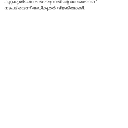
കുറ്റകൃത്യങ്ങൾ തടയുന്നതിന്റെ ഭാഗമായാണ്
നടപടിയെന്ന് അധികൃതർ വ്യക്തമാക്കി.