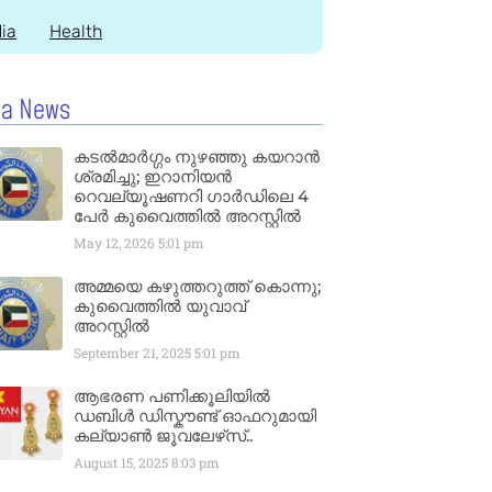
dia
Health
la News
കടൽമാർഗ്ഗം നുഴഞ്ഞു കയറാൻ
ശ്രമിച്ചു; ഇറാനിയൻ
റെവല്യൂഷണറി ഗാർഡിലെ 4
പേർ കുവൈത്തിൽ അറസ്റ്റിൽ
May 12, 2026
5:01 pm
അമ്മയെ കഴുത്തറുത്ത് കൊന്നു;
കുവൈത്തിൽ യുവാവ്
അറസ്റ്റിൽ
September 21, 2025
5:01 pm
ആഭരണ പണിക്കൂലിയിൽ
ഡബിൾ ഡിസ്കൗണ്ട് ഓഫറുമായി
കല്യാൺ ജൂവലേഴ്‌സ്..
August 15, 2025
8:03 pm