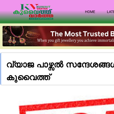
HOME
LAT
വ്യാജ പാഴ്സൽ സന്ദേശങ്ങ
കുവൈത്ത്