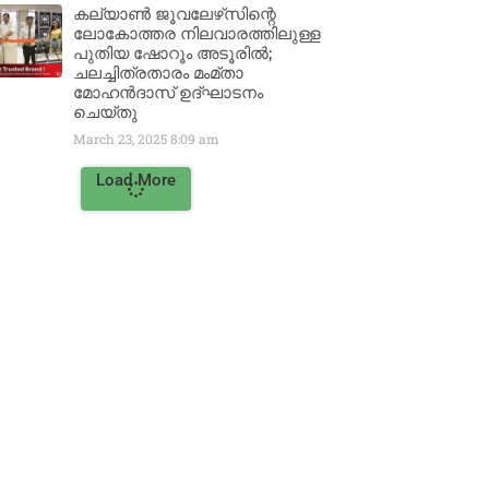
കല്യാൺ ജൂവലേഴ്‌സിന്റെ
ലോകോത്തര നിലവാരത്തിലുള്ള
പുതിയ ഷോറൂം അടൂരിൽ;
ചലച്ചിത്രതാരം മംമ്താ
മോഹൻദാസ് ഉദ്ഘാടനം
ചെയ്‌തു
March 23, 2025
8:09 am
Load More