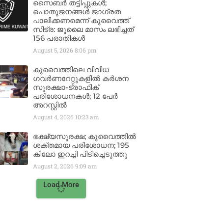
സൈബർ തട്ടിപ്പുകൾ;
പൊതുജനങ്ങൾ ജാഗ്രത
പാലിക്കണമെന്ന് കുവൈത്ത്
സിട്ര: ജൂലൈ മാസം ലഭിച്ചത്
156 പരാതികൾ
August 5, 2026
8:06 pm
കുവൈത്തിലെ വിവിധ
ഗവർണറേറ്റുകളിൽ കർശന
സുരക്ഷാ-ട്രാഫിക്
പരിശോധനകൾ; 12 പേർ
അറസ്റ്റിൽ
August 4, 2026
10:23 am
ഭക്ഷ്യസുരക്ഷ; കുവൈത്തിൽ
ശക്തമായ പരിശോധന; 195
കിലോ ഇറച്ചി പിടിച്ചെടുത്തു
August 2, 2026
9:09 am
Load More