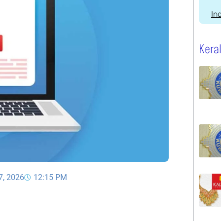
In
Kera
7, 2026
12:15 PM