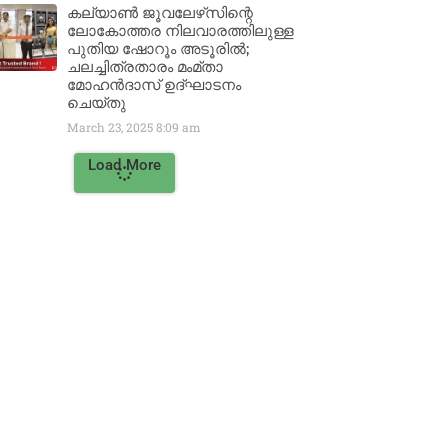
കല്യാൺ ജൂവലേഴ്‌സിന്റെ
ലോകോത്തര നിലവാരത്തിലുള്ള
പുതിയ ഷോറൂം അടൂരിൽ;
ചലച്ചിത്രതാരം മംമ്താ
മോഹൻദാസ് ഉദ്ഘാടനം
ചെയ്‌തു
March 23, 2025
8:09 am
Load More