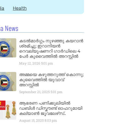
dia
Health
la News
കടൽമാർഗ്ഗം നുഴഞ്ഞു കയറാൻ
ശ്രമിച്ചു; ഇറാനിയൻ
റെവല്യൂഷണറി ഗാർഡിലെ 4
പേർ കുവൈത്തിൽ അറസ്റ്റിൽ
May 12, 2026
5:01 pm
അമ്മയെ കഴുത്തറുത്ത് കൊന്നു;
കുവൈത്തിൽ യുവാവ്
അറസ്റ്റിൽ
September 21, 2025
5:01 pm
ആഭരണ പണിക്കൂലിയിൽ
ഡബിൾ ഡിസ്കൗണ്ട് ഓഫറുമായി
കല്യാൺ ജൂവലേഴ്‌സ്..
August 15, 2025
8:03 pm