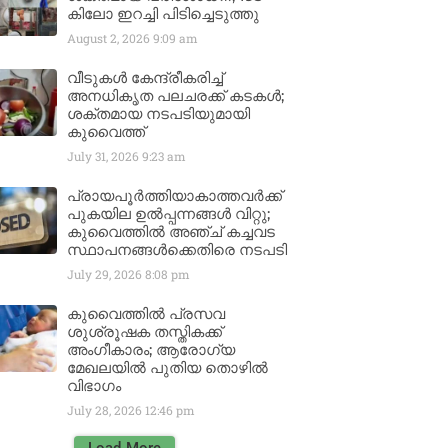
കിലോ ഇറച്ചി പിടിച്ചെടുത്തു
August 2, 2026
9:09 am
വീടുകൾ കേന്ദ്രീകരിച്ച്
അനധികൃത പലചരക്ക് കടകൾ;
ശക്തമായ നടപടിയുമായി
കുവൈത്ത്
July 31, 2026
9:23 am
പ്രായപൂർത്തിയാകാത്തവർക്ക്
പുകയില ഉൽപ്പന്നങ്ങൾ വിറ്റു;
കുവൈത്തിൽ അഞ്ച് കച്ചവട
സ്ഥാപനങ്ങൾക്കെതിരെ നടപടി
July 29, 2026
8:08 pm
കുവൈത്തിൽ പ്രസവ
ശുശ്രൂഷക തസ്തികക്ക്
അംഗീകാരം; ആരോഗ്യ
മേഖലയിൽ പുതിയ തൊഴിൽ
വിഭാഗം
July 28, 2026
12:46 pm
Load More