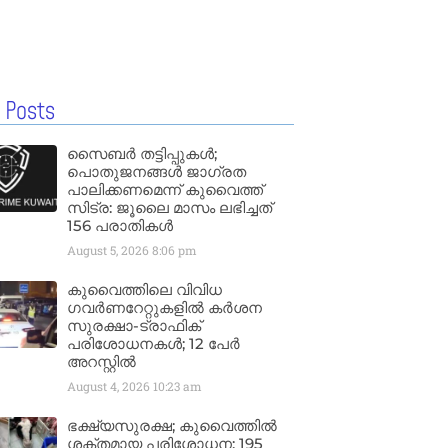
 Posts
സൈബർ തട്ടിപ്പുകൾ;
പൊതുജനങ്ങൾ ജാഗ്രത
പാലിക്കണമെന്ന് കുവൈത്ത്
സിട്ര: ജൂലൈ മാസം ലഭിച്ചത്
156 പരാതികൾ
August 5, 2026
8:06 pm
കുവൈത്തിലെ വിവിധ
ഗവർണറേറ്റുകളിൽ കർശന
സുരക്ഷാ-ട്രാഫിക്
പരിശോധനകൾ; 12 പേർ
അറസ്റ്റിൽ
August 4, 2026
10:23 am
ഭക്ഷ്യസുരക്ഷ; കുവൈത്തിൽ
ശക്തമായ പരിശോധന; 195