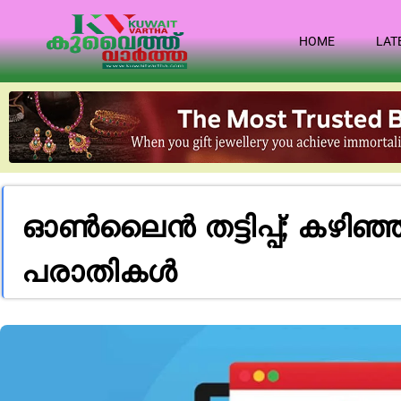
HOME
LAT
ഓൺലൈൻ തട്ടിപ്പ്; കഴിഞ്
പരാതികൾ