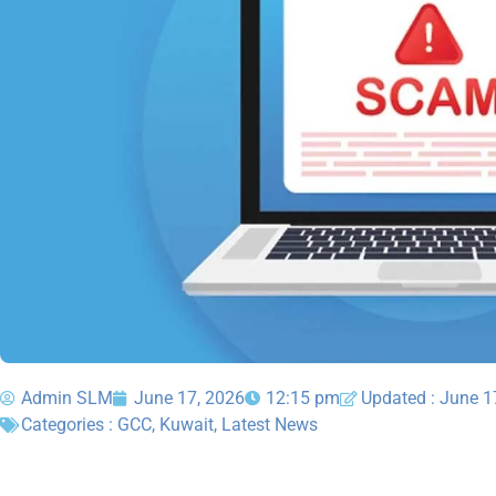
Admin SLM
June 17, 2026
12:15 pm
Updated : June 1
Categories :
GCC
,
Kuwait
,
Latest News