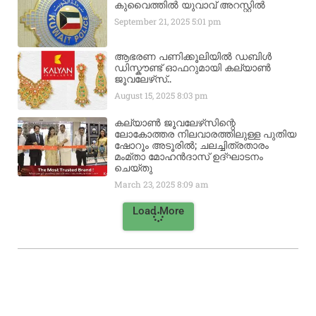
കുവൈത്തിൽ യുവാവ് അറസ്റ്റിൽ
September 21, 2025
5:01 pm
ആഭരണ പണിക്കൂലിയിൽ ഡബിൾ
ഡിസ്കൗണ്ട് ഓഫറുമായി കല്യാൺ
ജൂവലേഴ്‌സ്..
August 15, 2025
8:03 pm
കല്യാൺ ജൂവലേഴ്‌സിന്റെ
ലോകോത്തര നിലവാരത്തിലുള്ള പുതിയ
ഷോറൂം അടൂരിൽ; ചലച്ചിത്രതാരം
മംമ്താ മോഹൻദാസ് ഉദ്ഘാടനം
ചെയ്‌തു
March 23, 2025
8:09 am
Load More