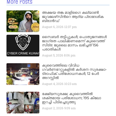
More Posts
അക്ഷയ തങ്ക മാളിഗൈ കല്യാണ്‍
ജുവലേഴ്‌സിന്‍റെ ആദ്യ പ്രാദേശിക
ബ്രാന്‍ഡ്
August 6, 2026
12:37 pm
സൈബർ തട്ടിപ്പുകൾ; പൊതുജനങ്ങൾ
ജാഗ്രത പാലിക്കണമെന്ന് കുവൈത്ത്
സിട്ര: ജൂലൈ മാസം ലഭിച്ചത് 156
പരാതികൾ
August 5, 2026
8:06 pm
കുവൈത്തിലെ വിവിധ
ഗവർണറേറ്റുകളിൽ കർശന സുരക്ഷാ-
ട്രാഫിക് പരിശോധനകൾ; 12 പേർ
അറസ്റ്റിൽ
August 4, 2026
10:23 am
ഭക്ഷ്യസുരക്ഷ; കുവൈത്തിൽ
ശക്തമായ പരിശോധന; 195 കിലോ
ഇറച്ചി പിടിച്ചെടുത്തു
August 2, 2026
9:09 am