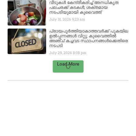
വീടുകൾ കേന്ദ്രീകരിച്ച് അനധികൃത
പലചരക്ക് കടകൾ; ശക്തമായ
നടപടിയുമായി കുവൈത്ത്
July 31, 2026
9:23 am
പ്രായപൂർത്തിയാകാത്തവർക്ക് പുകയില
ഉൽപ്പന്നങ്ങൾ വിറ്റു; കുവൈത്തിൽ
അഞ്ച് കച്ചവട സ്ഥാപനങ്ങൾക്കെതിരെ
നടപടി
July 29, 2026
8:08 pm
Load More