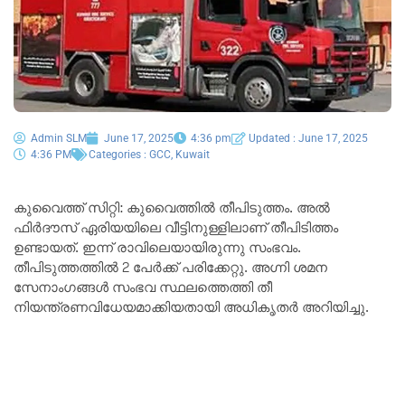
Admin SLM
June 17, 2025
4:36 pm
Updated : June 17, 2025
4:36 PM
Categories :
GCC
,
Kuwait
കുവൈത്ത് സിറ്റി: കുവൈത്തിൽ തീപിടുത്തം. അൽ
ഫിർദൗസ് ഏരിയയിലെ വീട്ടിനുള്ളിലാണ് തീപിടിത്തം
ഉണ്ടായത്. ഇന്ന് രാവിലെയായിരുന്നു സംഭവം.
തീപിടുത്തത്തിൽ 2 പേർക്ക് പരിക്കേറ്റു. അഗ്നി ശമന
സേനാംഗങ്ങൾ സംഭവ സ്ഥലത്തെത്തി തീ
നിയന്ത്രണവിധേയമാക്കിയതായി അധികൃതർ അറിയിച്ചു.