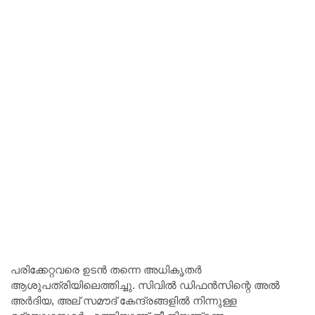
പരിക്കേറ്റവരെ ഉടൻ തന്നെ അധികൃതർ
ആശുപത്രിയിലെത്തിച്ചു. സിവിൽ ഡിഫൻസിന്റെ അൽ
അർദിയ, അല് സമൗദ് കേന്ദ്രങ്ങളിൽ നിന്നുള്ള