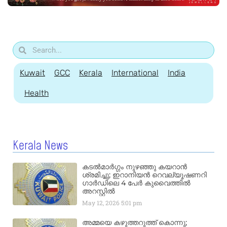
Kuwait
GCC
Kerala
International
India
Health
Kerala News
കടൽമാർഗ്ഗം നുഴഞ്ഞു കയറാൻ
ശ്രമിച്ചു; ഇറാനിയൻ റെവല്യൂഷണറി
ഗാർഡിലെ 4 പേർ കുവൈത്തിൽ
അറസ്റ്റിൽ
May 12, 2026
5:01 pm
അമ്മയെ കഴുത്തറുത്ത് കൊന്നു;