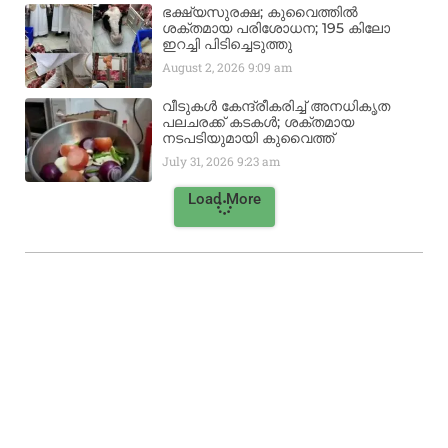
ഭക്ഷ്യസുരക്ഷ; കുവൈത്തിൽ
ശക്തമായ പരിശോധന; 195 കിലോ
ഇറച്ചി പിടിച്ചെടുത്തു
August 2, 2026
9:09 am
വീടുകൾ കേന്ദ്രീകരിച്ച് അനധികൃത
പലചരക്ക് കടകൾ; ശക്തമായ
നടപടിയുമായി കുവൈത്ത്
July 31, 2026
9:23 am
Load More