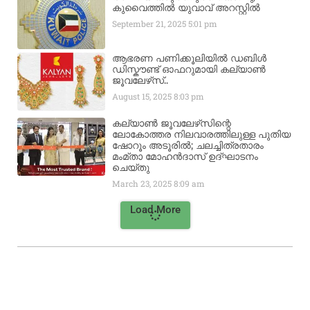
കുവൈത്തിൽ യുവാവ് അറസ്റ്റിൽ
September 21, 2025
5:01 pm
ആഭരണ പണിക്കൂലിയിൽ ഡബിൾ
ഡിസ്കൗണ്ട് ഓഫറുമായി കല്യാൺ
ജൂവലേഴ്‌സ്..
August 15, 2025
8:03 pm
കല്യാൺ ജൂവലേഴ്‌സിന്റെ
ലോകോത്തര നിലവാരത്തിലുള്ള പുതിയ
ഷോറൂം അടൂരിൽ; ചലച്ചിത്രതാരം
മംമ്താ മോഹൻദാസ് ഉദ്ഘാടനം
ചെയ്‌തു
March 23, 2025
8:09 am
Load More