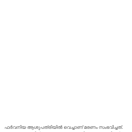
ഫർവനിയ ആശുപത്രിയിൽ വെച്ചാണ് മരണം സംഭവിച്ചത്.