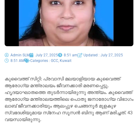
Admin SLM
July 27, 2025
8:51 am
Updated : July 27, 2025
8:51 AM
Categories :
GCC
,
Kuwait
കുവൈത്ത് സിറ്റി: പ്രവാസി മലയാളിയായ കുവൈത്ത്
ആരോഗ്യ മന്ത്രാലയം ജീവനക്കാരി മരണപ്പെട്ടു.
ഹൃദയാഘാതത്തെ തുടർന്നായിരുന്നു അന്ത്യം. കുവൈത്ത്
ആരോഗ്യ മന്ത്രാലയത്തിലെ പൊതു ജനാരോഗ്യ വിഭാഗം
ലാബ് ജീവനക്കാരിയും ആലപ്പുഴ ചെങ്ങനൂർ മുളകുഴ
സ്വദേശിയുമായ സ്‌നേഹ സൂസൻ ബിനു ആണ് മരിച്ചത്. 43
വയസായിരുന്നു.