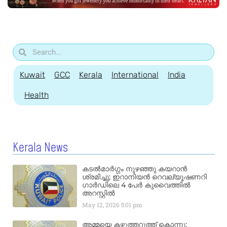
Kuwait
GCC
Kerala
International
India
Health
Kerala News
കടൽമാർഗ്ഗം നുഴഞ്ഞു കയറാൻ
ശ്രമിച്ചു; ഇറാനിയൻ റെവല്യൂഷണറി
ഗാർഡിലെ 4 പേർ കുവൈത്തിൽ
അറസ്റ്റിൽ
May 12, 2026
5:01 pm
അമ്മയെ കഴുത്തറുത്ത് കൊന്നു;