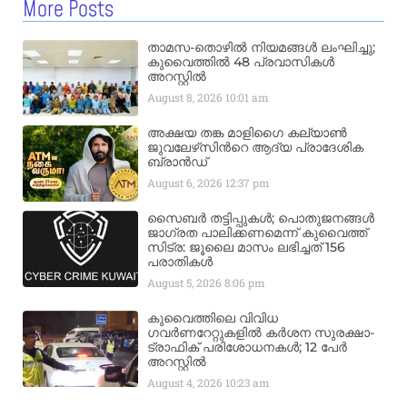
More Posts
താമസ-തൊഴിൽ നിയമങ്ങൾ ലംഘിച്ചു;
കുവൈത്തിൽ 48 പ്രവാസികൾ
അറസ്റ്റിൽ
August 8, 2026
10:01 am
അക്ഷയ തങ്ക മാളിഗൈ കല്യാണ്‍
ജുവലേഴ്‌സിന്‍റെ ആദ്യ പ്രാദേശിക
ബ്രാന്‍ഡ്
August 6, 2026
12:37 pm
സൈബർ തട്ടിപ്പുകൾ; പൊതുജനങ്ങൾ
ജാഗ്രത പാലിക്കണമെന്ന് കുവൈത്ത്
സിട്ര: ജൂലൈ മാസം ലഭിച്ചത് 156
പരാതികൾ
August 5, 2026
8:06 pm
കുവൈത്തിലെ വിവിധ
ഗവർണറേറ്റുകളിൽ കർശന സുരക്ഷാ-
ട്രാഫിക് പരിശോധനകൾ; 12 പേർ
അറസ്റ്റിൽ
August 4, 2026
10:23 am