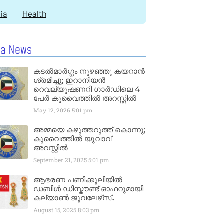
dia
Health
la News
കടൽമാർഗ്ഗം നുഴഞ്ഞു കയറാൻ
ശ്രമിച്ചു; ഇറാനിയൻ
റെവല്യൂഷണറി ഗാർഡിലെ 4
പേർ കുവൈത്തിൽ അറസ്റ്റിൽ
May 12, 2026
5:01 pm
അമ്മയെ കഴുത്തറുത്ത് കൊന്നു;
കുവൈത്തിൽ യുവാവ്
അറസ്റ്റിൽ
September 21, 2025
5:01 pm
ആഭരണ പണിക്കൂലിയിൽ
ഡബിൾ ഡിസ്കൗണ്ട് ഓഫറുമായി
കല്യാൺ ജൂവലേഴ്‌സ്..
August 15, 2025
8:03 pm