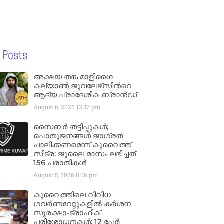
 Posts
അക്ഷയ തങ്ക മാളിഗൈ
കല്യാണ്‍ ജുവലേഴ്‌സിന്‍റെ
ആദ്യ പ്രാദേശിക ബ്രാന്‍ഡ്
August 6, 2026
12:37 pm
സൈബർ തട്ടിപ്പുകൾ;
പൊതുജനങ്ങൾ ജാഗ്രത
പാലിക്കണമെന്ന് കുവൈത്ത്
സിട്ര: ജൂലൈ മാസം ലഭിച്ചത്
156 പരാതികൾ
August 5, 2026
8:06 pm
കുവൈത്തിലെ വിവിധ
ഗവർണറേറ്റുകളിൽ കർശന
സുരക്ഷാ-ട്രാഫിക്
പരിശോധനകൾ; 12 പേർ