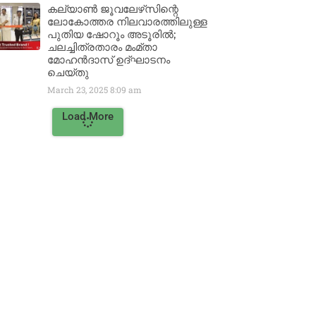
കല്യാൺ ജൂവലേഴ്‌സിന്റെ
ലോകോത്തര നിലവാരത്തിലുള്ള
പുതിയ ഷോറൂം അടൂരിൽ;
ചലച്ചിത്രതാരം മംമ്താ
മോഹൻദാസ് ഉദ്ഘാടനം
ചെയ്‌തു
March 23, 2025
8:09 am
Load More