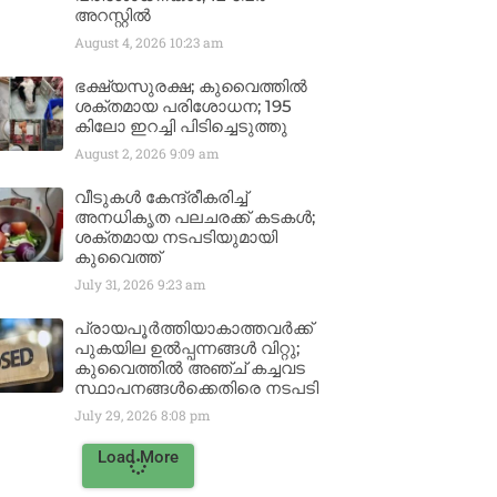
അറസ്റ്റിൽ
August 4, 2026
10:23 am
ഭക്ഷ്യസുരക്ഷ; കുവൈത്തിൽ
ശക്തമായ പരിശോധന; 195
കിലോ ഇറച്ചി പിടിച്ചെടുത്തു
August 2, 2026
9:09 am
വീടുകൾ കേന്ദ്രീകരിച്ച്
അനധികൃത പലചരക്ക് കടകൾ;
ശക്തമായ നടപടിയുമായി
കുവൈത്ത്
July 31, 2026
9:23 am
പ്രായപൂർത്തിയാകാത്തവർക്ക്
പുകയില ഉൽപ്പന്നങ്ങൾ വിറ്റു;
കുവൈത്തിൽ അഞ്ച് കച്ചവട
സ്ഥാപനങ്ങൾക്കെതിരെ നടപടി
July 29, 2026
8:08 pm
Load More