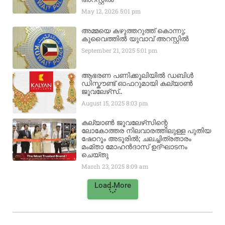
May 12, 2026
5:01 pm
അമ്മയെ കഴുത്തറുത്ത് കൊന്നു;
കുവൈത്തിൽ യുവാവ് അറസ്റ്റിൽ
September 21, 2025
5:01 pm
ആഭരണ പണിക്കൂലിയിൽ ഡബിൾ
ഡിസ്കൗണ്ട് ഓഫറുമായി കല്യാൺ
ജൂവലേഴ്‌സ്..
August 15, 2025
8:03 pm
കല്യാൺ ജൂവലേഴ്‌സിന്റെ
ലോകോത്തര നിലവാരത്തിലുള്ള പുതിയ
ഷോറൂം അടൂരിൽ; ചലച്ചിത്രതാരം
മംമ്താ മോഹൻദാസ് ഉദ്ഘാടനം
ചെയ്‌തു
March 23, 2025
8:09 am
Load More