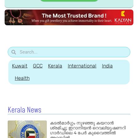
Kuwait
GCC
Kerala
International
India
Health
Kerala News
കടൽമാർഗ്ഗം നുഴഞ്ഞു കയറാൻ
ശ്രമിച്ചു; ഇറാനിയൻ റെവല്യൂഷണറി
ഗാർഡിലെ 4 പേർ കുവൈത്തിൽ
അറസ്റ്റിൽ