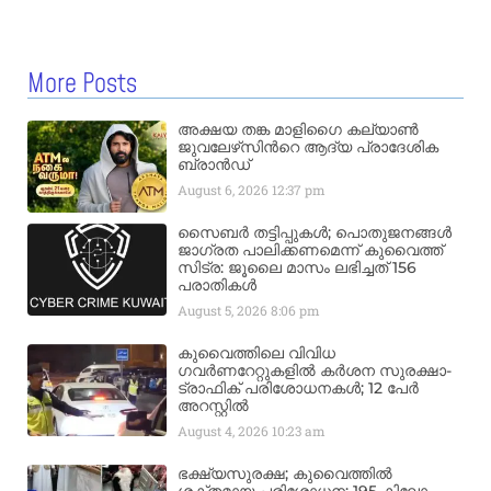
More Posts
അക്ഷയ തങ്ക മാളിഗൈ കല്യാണ്‍
ജുവലേഴ്‌സിന്‍റെ ആദ്യ പ്രാദേശിക
ബ്രാന്‍ഡ്
August 6, 2026
12:37 pm
സൈബർ തട്ടിപ്പുകൾ; പൊതുജനങ്ങൾ
ജാഗ്രത പാലിക്കണമെന്ന് കുവൈത്ത്
സിട്ര: ജൂലൈ മാസം ലഭിച്ചത് 156
പരാതികൾ
August 5, 2026
8:06 pm
കുവൈത്തിലെ വിവിധ
ഗവർണറേറ്റുകളിൽ കർശന സുരക്ഷാ-
ട്രാഫിക് പരിശോധനകൾ; 12 പേർ
അറസ്റ്റിൽ
August 4, 2026
10:23 am
ഭക്ഷ്യസുരക്ഷ; കുവൈത്തിൽ