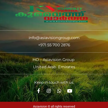
info@asiavisiongroup.com
+971 55 700 2876
HO – Asiavision Group
United Arab Emirates
Keep in touch with us.
Asiavision © all rights reserved