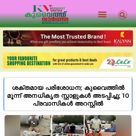
ശക്തമായ പരിശോധന; കുവൈത്തിൽ
മൂന്ന് അനധികൃത സ്റ്റാളുകൾ അടപ്പിച്ചു; 10
പ്രവാസികൾ അറസ്റ്റിൽ