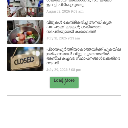
ശക്തമായ പരിശോധന; 195 കിലോ
ഇറച്ചി പിടിച്ചെടുത്തു
August 2, 2026
9:09 am
വീടുകൾ കേന്ദ്രീകരിച്ച് അനധികൃത
പലചരക്ക് കടകൾ; ശക്തമായ
നടപടിയുമായി കുവൈത്ത്
July 31, 2026
9:23 am
പ്രായപൂർത്തിയാകാത്തവർക്ക് പുകയില
ഉൽപ്പന്നങ്ങൾ വിറ്റു; കുവൈത്തിൽ
അഞ്ച് കച്ചവട സ്ഥാപനങ്ങൾക്കെതിരെ
നടപടി
July 29, 2026
8:08 pm
Load More