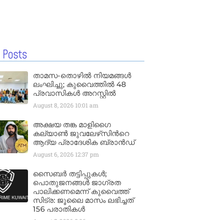
 Posts
താമസ-തൊഴിൽ നിയമങ്ങൾ
ലംഘിച്ചു; കുവൈത്തിൽ 48
പ്രവാസികൾ അറസ്റ്റിൽ
August 8, 2026
10:01 am
അക്ഷയ തങ്ക മാളിഗൈ
കല്യാണ്‍ ജുവലേഴ്‌സിന്‍റെ
ആദ്യ പ്രാദേശിക ബ്രാന്‍ഡ്
August 6, 2026
12:37 pm
സൈബർ തട്ടിപ്പുകൾ;
പൊതുജനങ്ങൾ ജാഗ്രത
പാലിക്കണമെന്ന് കുവൈത്ത്
സിട്ര: ജൂലൈ മാസം ലഭിച്ചത്
156 പരാതികൾ