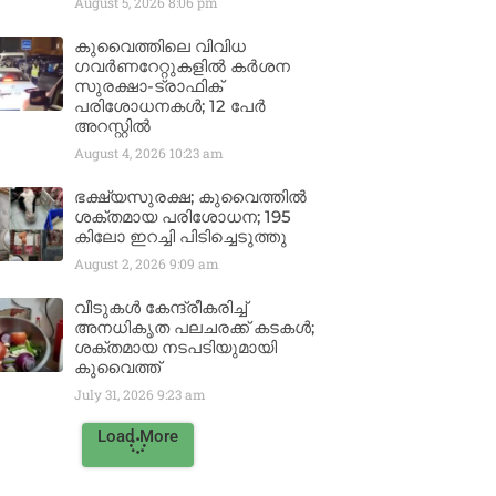
August 5, 2026
8:06 pm
കുവൈത്തിലെ വിവിധ
ഗവർണറേറ്റുകളിൽ കർശന
സുരക്ഷാ-ട്രാഫിക്
പരിശോധനകൾ; 12 പേർ
അറസ്റ്റിൽ
August 4, 2026
10:23 am
ഭക്ഷ്യസുരക്ഷ; കുവൈത്തിൽ
ശക്തമായ പരിശോധന; 195
കിലോ ഇറച്ചി പിടിച്ചെടുത്തു
August 2, 2026
9:09 am
വീടുകൾ കേന്ദ്രീകരിച്ച്
അനധികൃത പലചരക്ക് കടകൾ;
ശക്തമായ നടപടിയുമായി
കുവൈത്ത്
July 31, 2026
9:23 am
Load More