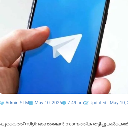
Admin SLM
May 10, 2026
7:49 am
Updated : May 10,
കുവൈത്ത് സിറ്റി: ഓൺലൈൻ സാമ്പത്തിക തട്ടിപ്പുകൾക്കെതി