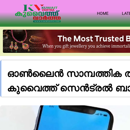
HOME
LAT
ഓൺലൈൻ സാമ്പത്തിക തട്ടി
കുവൈത്ത് സെൻട്രൽ ബാങ്