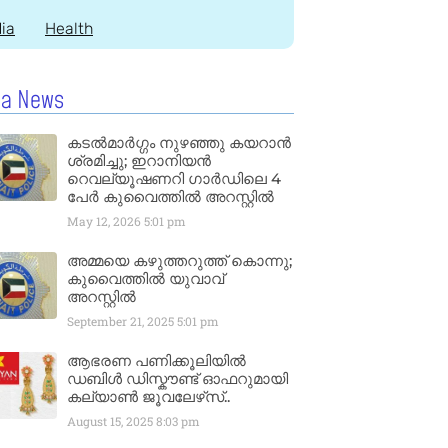
dia
Health
la News
കടൽമാർഗ്ഗം നുഴഞ്ഞു കയറാൻ
ശ്രമിച്ചു; ഇറാനിയൻ
റെവല്യൂഷണറി ഗാർഡിലെ 4
പേർ കുവൈത്തിൽ അറസ്റ്റിൽ
May 12, 2026
5:01 pm
അമ്മയെ കഴുത്തറുത്ത് കൊന്നു;
കുവൈത്തിൽ യുവാവ്
അറസ്റ്റിൽ
September 21, 2025
5:01 pm
ആഭരണ പണിക്കൂലിയിൽ
ഡബിൾ ഡിസ്കൗണ്ട് ഓഫറുമായി
കല്യാൺ ജൂവലേഴ്‌സ്..
August 15, 2025
8:03 pm