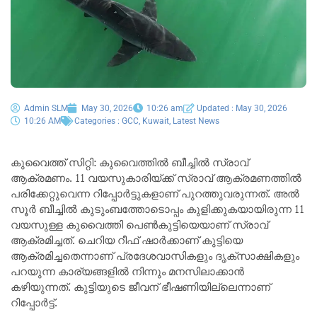
Admin SLM
May 30, 2026
10:26 am
Updated : May 30, 2026
10:26 AM
Categories :
GCC
,
Kuwait
,
Latest News
കുവൈത്ത് സിറ്റി: കുവൈത്തിൽ ബീച്ചിൽ സ്രാവ്
ആക്രമണം. 11 വയസുകാരിയ്ക്ക് സ്രാവ് ആക്രമണത്തിൽ
പരിക്കേറ്റുവെന്ന റിപ്പോർട്ടുകളാണ് പുറത്തുവരുന്നത്. അൽ
സൂർ ബീച്ചിൽ കുടുംബത്തോടൊപ്പം കുളിക്കുകയായിരുന്ന 11
വയസുള്ള കുവൈത്തി പെൺകുട്ടിയെയാണ് സ്രാവ്
ആക്രമിച്ചത്. ചെറിയ റീഫ് ഷാർക്കാണ് കുട്ടിയെ
ആക്രമിച്ചതെന്നാണ് പ്രദേശവാസികളും ദൃക്‌സാക്ഷികളും
പറയുന്ന കാര്യങ്ങളിൽ നിന്നും മനസിലാക്കാൻ
കഴിയുന്നത്. കുട്ടിയുടെ ജീവന് ഭീഷണിയില്ലെന്നാണ്
റിപ്പോർട്ട്.