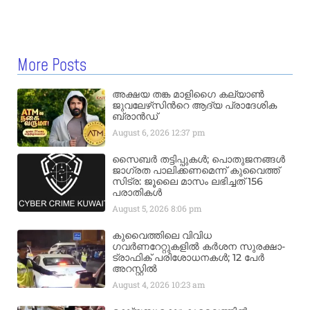
More Posts
അക്ഷയ തങ്ക മാളിഗൈ കല്യാണ്‍
ജുവലേഴ്‌സിന്‍റെ ആദ്യ പ്രാദേശിക
ബ്രാന്‍ഡ്
August 6, 2026
12:37 pm
സൈബർ തട്ടിപ്പുകൾ; പൊതുജനങ്ങൾ
ജാഗ്രത പാലിക്കണമെന്ന് കുവൈത്ത്
സിട്ര: ജൂലൈ മാസം ലഭിച്ചത് 156
പരാതികൾ
August 5, 2026
8:06 pm
കുവൈത്തിലെ വിവിധ
ഗവർണറേറ്റുകളിൽ കർശന സുരക്ഷാ-
ട്രാഫിക് പരിശോധനകൾ; 12 പേർ
അറസ്റ്റിൽ
August 4, 2026
10:23 am