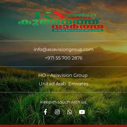
info@asiavisiongroup.com
+971 55 700 2876
HO – Asiavision Group
United Arab Emirates
Keep in touch with us.