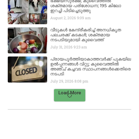
ഭക്ഷ്യസുരക്ഷ; കുവൈത്തിൽ
ശക്തമായ പരിശോധന; 195 കിലോ
ഇറച്ചി പിടിച്ചെടുത്തു
August 2, 2026
9:09 am
വീടുകൾ കേന്ദ്രീകരിച്ച് അനധികൃത
പലചരക്ക് കടകൾ; ശക്തമായ
നടപടിയുമായി കുവൈത്ത്
July 31, 2026
9:23 am
പ്രായപൂർത്തിയാകാത്തവർക്ക് പുകയില
ഉൽപ്പന്നങ്ങൾ വിറ്റു; കുവൈത്തിൽ
അഞ്ച് കച്ചവട സ്ഥാപനങ്ങൾക്കെതിരെ
നടപടി
July 29, 2026
8:08 pm
Load More