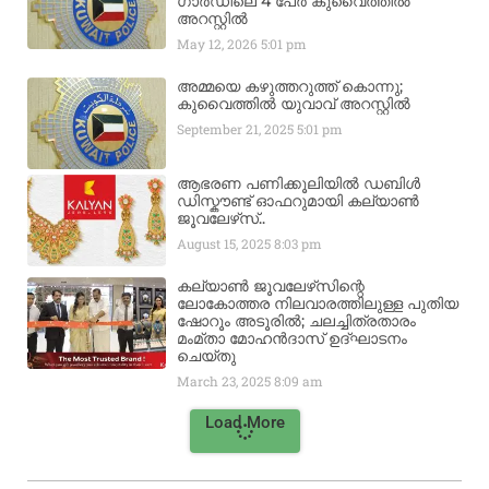
ഗാർഡിലെ 4 പേർ കുവൈത്തിൽ
അറസ്റ്റിൽ
May 12, 2026
5:01 pm
അമ്മയെ കഴുത്തറുത്ത് കൊന്നു;
കുവൈത്തിൽ യുവാവ് അറസ്റ്റിൽ
September 21, 2025
5:01 pm
ആഭരണ പണിക്കൂലിയിൽ ഡബിൾ
ഡിസ്കൗണ്ട് ഓഫറുമായി കല്യാൺ
ജൂവലേഴ്‌സ്..
August 15, 2025
8:03 pm
കല്യാൺ ജൂവലേഴ്‌സിന്റെ
ലോകോത്തര നിലവാരത്തിലുള്ള പുതിയ
ഷോറൂം അടൂരിൽ; ചലച്ചിത്രതാരം
മംമ്താ മോഹൻദാസ് ഉദ്ഘാടനം
ചെയ്‌തു
March 23, 2025
8:09 am
Load More