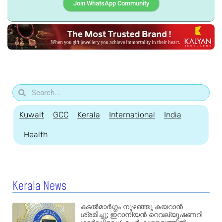
Join WhatsApp Community
Kuwait
GCC
Kerala
International
India
Health
Kerala News
കടൽമാർഗ്ഗം നുഴഞ്ഞു കയറാൻ
ശ്രമിച്ചു; ഇറാനിയൻ റെവല്യൂഷണറി