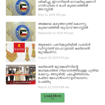
ശ്രമിച്ചു; ഇറാനിയൻ റെവല്യൂഷണറി
ഗാർഡിലെ 4 പേർ കുവൈത്തിൽ
അറസ്റ്റിൽ
May 12, 2026
5:01 pm
അമ്മയെ കഴുത്തറുത്ത് കൊന്നു;
കുവൈത്തിൽ യുവാവ് അറസ്റ്റിൽ
September 21, 2025
5:01 pm
ആഭരണ പണിക്കൂലിയിൽ ഡബിൾ
ഡിസ്കൗണ്ട് ഓഫറുമായി കല്യാൺ
ജൂവലേഴ്‌സ്..
August 15, 2025
8:03 pm
കല്യാൺ ജൂവലേഴ്‌സിന്റെ
ലോകോത്തര നിലവാരത്തിലുള്ള പുതിയ
ഷോറൂം അടൂരിൽ; ചലച്ചിത്രതാരം
മംമ്താ മോഹൻദാസ് ഉദ്ഘാടനം
ചെയ്‌തു
March 23, 2025
8:09 am
Load More