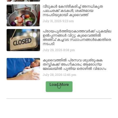
വീടുകൾ കേന്ദ്രീകരിച്ച് അനധികൃത
പലചരക്ക് കടകൾ; ശക്തമായ
നടപടിയുമായി കുവൈത്ത്
July 31, 2026
9:23 am
പ്രായപൂർത്തിയാകാത്തവർക്ക് പുകയില
ഉൽപ്പന്നങ്ങൾ വിറ്റു; കുവൈത്തിൽ
അഞ്ച് കച്ചവട സ്ഥാപനങ്ങൾക്കെതിരെ
നടപടി
July 29, 2026
8:08 pm
കുവൈത്തിൽ പ്രസവ ശുശ്രൂഷക
തസ്തികക്ക് അംഗീകാരം; ആരോഗ്യ
മേഖലയിൽ പുതിയ തൊഴിൽ വിഭാഗം
July 28, 2026
12:46 pm
Load More