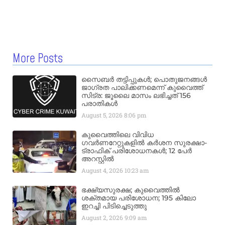
More Posts
സൈബർ തട്ടിപ്പുകൾ; പൊതുജനങ്ങൾ
ജാഗ്രത പാലിക്കണമെന്ന് കുവൈത്ത്
സിട്ര: ജൂലൈ മാസം ലഭിച്ചത് 156
പരാതികൾ
August 5, 2026
8:06 pm
കുവൈത്തിലെ വിവിധ
ഗവർണറേറ്റുകളിൽ കർശന സുരക്ഷാ-
ട്രാഫിക് പരിശോധനകൾ; 12 പേർ
അറസ്റ്റിൽ
August 4, 2026
10:23 am
ഭക്ഷ്യസുരക്ഷ; കുവൈത്തിൽ
ശക്തമായ പരിശോധന; 195 കിലോ
ഇറച്ചി പിടിച്ചെടുത്തു
August 2, 2026
9:09 am