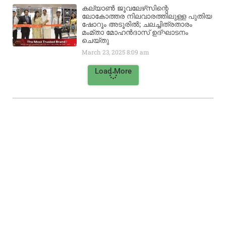
കല്യാൺ ജൂവലേഴ്‌സിന്റെ
ലോകോത്തര നിലവാരത്തിലുള്ള പുതിയ
ഷോറൂം അടൂരിൽ; ചലച്ചിത്രതാരം
മംമ്താ മോഹൻദാസ് ഉദ്ഘാടനം
ചെയ്‌തു
March 23, 2025
8:09 am
Load More