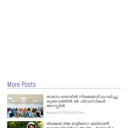
More Posts
താമസ-തൊഴിൽ നിയമങ്ങൾ ലംഘിച്ചു;
കുവൈത്തിൽ 48 പ്രവാസികൾ
അറസ്റ്റിൽ
August 8, 2026
10:01 am
അക്ഷയ തങ്ക മാളിഗൈ കല്യാണ്‍