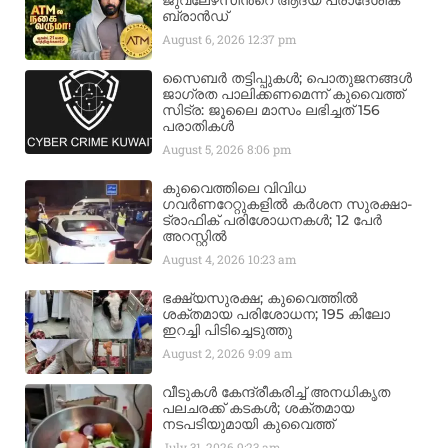
ജുവലേഴ്‌സിന്‍റെ ആദ്യ പ്രാദേശിക
ബ്രാന്‍ഡ്
August 6, 2026
12:37 pm
സൈബർ തട്ടിപ്പുകൾ; പൊതുജനങ്ങൾ
ജാഗ്രത പാലിക്കണമെന്ന് കുവൈത്ത്
സിട്ര: ജൂലൈ മാസം ലഭിച്ചത് 156
പരാതികൾ
August 5, 2026
8:06 pm
കുവൈത്തിലെ വിവിധ
ഗവർണറേറ്റുകളിൽ കർശന സുരക്ഷാ-
ട്രാഫിക് പരിശോധനകൾ; 12 പേർ
അറസ്റ്റിൽ
August 4, 2026
10:23 am
ഭക്ഷ്യസുരക്ഷ; കുവൈത്തിൽ
ശക്തമായ പരിശോധന; 195 കിലോ
ഇറച്ചി പിടിച്ചെടുത്തു
August 2, 2026
9:09 am
വീടുകൾ കേന്ദ്രീകരിച്ച് അനധികൃത
പലചരക്ക് കടകൾ; ശക്തമായ
നടപടിയുമായി കുവൈത്ത്
July 31, 2026
9:23 am