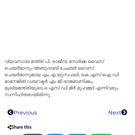
വ്യവസായ മന്ത്രി പി. രാജീവ്, നോർക്ക വൈസ്
ചെയർമാനും അബുദാബി ചേംബർ വൈസ്
ചെയർമാനുമായ എം എ യുസഫലി, കെ എസ്‌ ഐ ഡി
മാനേജിങ് ഡയറക്ടർ എം ജി രാജമാണിക്കം,
മുഖ്യമന്ത്രിയുടെ ഒ എസ്‌ ഡി മിർ മുഹമ്മദ് എന്നിവരും
സന്നിഹിതരായിരിന്നു
Previous
Next
Share this