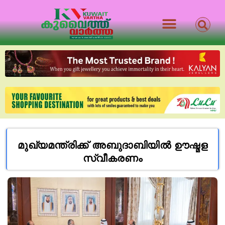
മുഖ്യമന്ത്രിക്ക് അബുദാബിയിൽ ഊഷ്മള
സ്വീകരണം