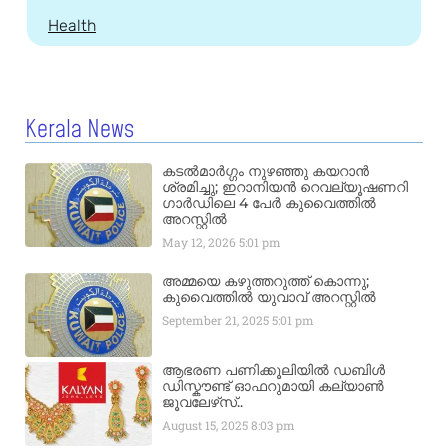
Health
Kerala News
കടൽമാർഗ്ഗം നുഴഞ്ഞു കയറാൻ
ശ്രമിച്ചു; ഇറാനിയൻ റെവല്യൂഷണറി
ഗാർഡിലെ 4 പേർ കുവൈത്തിൽ
അറസ്റ്റിൽ
May 12, 2026
5:01 pm
അമ്മയെ കഴുത്തറുത്ത് കൊന്നു;
കുവൈത്തിൽ യുവാവ് അറസ്റ്റിൽ
September 21, 2025
5:01 pm
ആഭരണ പണിക്കൂലിയിൽ ഡബിൾ
ഡിസ്കൗണ്ട് ഓഫറുമായി കല്യാൺ
ജൂവലേഴ്‌സ്..
August 15, 2025
8:03 pm