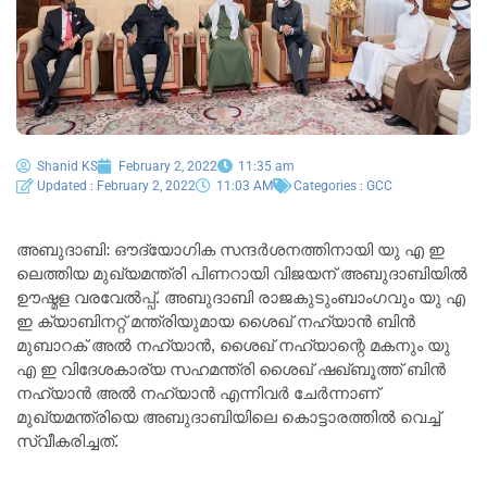
Shanid KS
February 2, 2022
11:35 am
Updated : February 2, 2022
11:03 AM
Categories :
GCC
അബുദാബി: ഔദ്യോഗിക സന്ദർശനത്തിനായി യു എ ഇ
ലെത്തിയ മുഖ്യമന്ത്രി പിണറായി വിജയന് അബുദാബിയിൽ
ഊഷ്മള വരവേൽപ്പ്. അബുദാബി രാജകുടുംബാംഗവും യു എ
ഇ ക്യാബിനറ്റ്‌ മന്ത്രിയുമായ ശൈഖ് നഹ്യാൻ ബിൻ
മുബാറക് അൽ നഹ്യാൻ, ശൈഖ് നഹ്യാന്റെ മകനും യു
എ ഇ വിദേശകാര്യ സഹമന്ത്രി ശൈഖ് ഷഖ്‌ബൂത്ത് ബിൻ
നഹ്യാൻ അൽ നഹ്യാൻ എന്നിവർ ചേർന്നാണ്
മുഖ്യമന്ത്രിയെ അബുദാബിയിലെ കൊട്ടാരത്തിൽ വെച്ച്
സ്വീകരിച്ചത്.