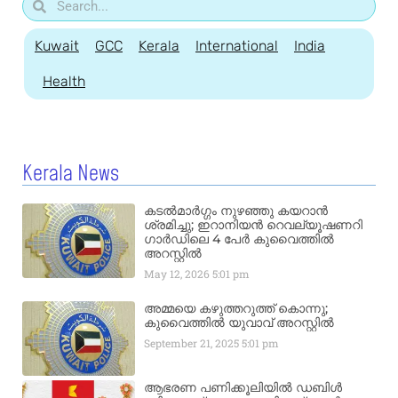
Kuwait
GCC
Kerala
International
India
Health
Kerala News
കടൽമാർഗ്ഗം നുഴഞ്ഞു കയറാൻ
ശ്രമിച്ചു; ഇറാനിയൻ റെവല്യൂഷണറി
ഗാർഡിലെ 4 പേർ കുവൈത്തിൽ
അറസ്റ്റിൽ
May 12, 2026
5:01 pm
അമ്മയെ കഴുത്തറുത്ത് കൊന്നു;
കുവൈത്തിൽ യുവാവ് അറസ്റ്റിൽ
September 21, 2025
5:01 pm
ആഭരണ പണിക്കൂലിയിൽ ഡബിൾ