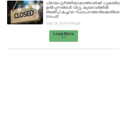
പ്രായപൂർത്തിയാകാത്തവർക്ക് പുകയില
ഉൽപ്പന്നങ്ങൾ വിറ്റു; കുവൈത്തിൽ
അഞ്ച് കച്ചവട സ്ഥാപനങ്ങൾക്കെതിരെ
നടപടി
July 29, 2026
8:08 pm
Load More