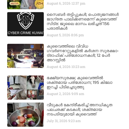
August 6, 2026
12:37 pm
സൈബർ തട്ടിപ്പുകൾ; പൊതുജനങ്ങൾ
ജാഗ്രത പാലിക്കണമെന്ന് കുവൈത്ത്
സിട്ര: ജൂലൈ മാസം ലഭിച്ചത് 156
പരാതികൾ
August 5, 2026
8:06 pm
കുവൈത്തിലെ വിവിധ
ഗവർണറേറ്റുകളിൽ കർശന സുരക്ഷാ-
ട്രാഫിക് പരിശോധനകൾ; 12 പേർ
അറസ്റ്റിൽ
August 4, 2026
10:23 am
ഭക്ഷ്യസുരക്ഷ; കുവൈത്തിൽ
ശക്തമായ പരിശോധന; 195 കിലോ
ഇറച്ചി പിടിച്ചെടുത്തു
August 2, 2026
9:09 am
വീടുകൾ കേന്ദ്രീകരിച്ച് അനധികൃത
പലചരക്ക് കടകൾ; ശക്തമായ
നടപടിയുമായി കുവൈത്ത്
July 31, 2026
9:23 am