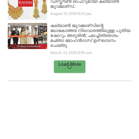
ഡിസ്കൗണ്ട് ഓഫറുമായി കല്യാൺ
ജൂവലേഴ്‌സ്..
August 15, 2025
8:03 pm
കല്യാൺ ജൂവലേഴ്‌സിന്റെ
ലോകോത്തര നിലവാരത്തിലുള്ള പുതിയ
ഷോറൂം അടൂരിൽ; ചലച്ചിത്രതാരം
മംമ്താ മോഹൻദാസ് ഉദ്ഘാടനം
ചെയ്‌തു
March 23, 2025
8:09 am
Load More