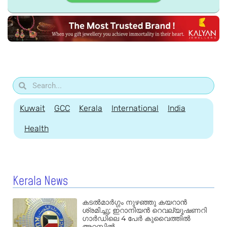
Kuwait
GCC
Kerala
International
India
Health
Kerala News
കടൽമാർഗ്ഗം നുഴഞ്ഞു കയറാൻ
ശ്രമിച്ചു; ഇറാനിയൻ റെവല്യൂഷണറി
ഗാർഡിലെ 4 പേർ കുവൈത്തിൽ
അറസ്റ്റിൽ