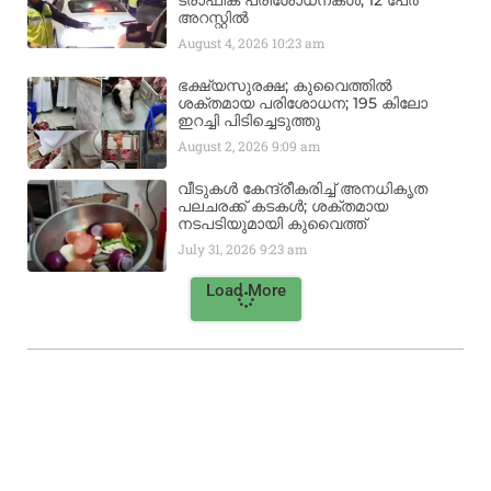
ട്രാഫിക് പരിശോധനകൾ; 12 പേർ
അറസ്റ്റിൽ
August 4, 2026
10:23 am
ഭക്ഷ്യസുരക്ഷ; കുവൈത്തിൽ
ശക്തമായ പരിശോധന; 195 കിലോ
ഇറച്ചി പിടിച്ചെടുത്തു
August 2, 2026
9:09 am
വീടുകൾ കേന്ദ്രീകരിച്ച് അനധികൃത
പലചരക്ക് കടകൾ; ശക്തമായ
നടപടിയുമായി കുവൈത്ത്
July 31, 2026
9:23 am
Load More