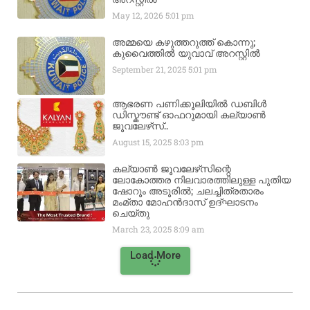
May 12, 2026
5:01 pm
അമ്മയെ കഴുത്തറുത്ത് കൊന്നു;
കുവൈത്തിൽ യുവാവ് അറസ്റ്റിൽ
September 21, 2025
5:01 pm
ആഭരണ പണിക്കൂലിയിൽ ഡബിൾ
ഡിസ്കൗണ്ട് ഓഫറുമായി കല്യാൺ
ജൂവലേഴ്‌സ്..
August 15, 2025
8:03 pm
കല്യാൺ ജൂവലേഴ്‌സിന്റെ
ലോകോത്തര നിലവാരത്തിലുള്ള പുതിയ
ഷോറൂം അടൂരിൽ; ചലച്ചിത്രതാരം
മംമ്താ മോഹൻദാസ് ഉദ്ഘാടനം
ചെയ്‌തു
March 23, 2025
8:09 am
Load More