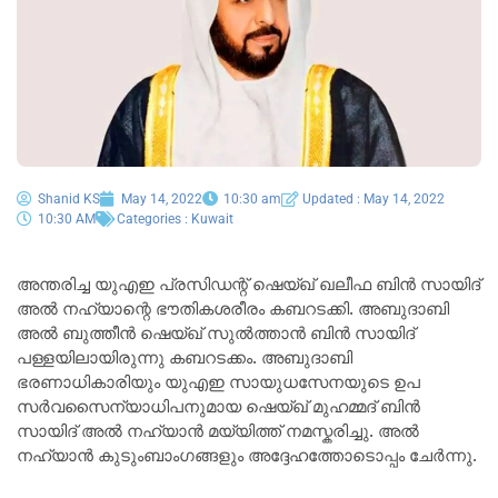
Shanid KS
May 14, 2022
10:30 am
Updated : May 14, 2022
10:30 AM
Categories :
Kuwait
അന്തരിച്ച യുഎഇ പ്രസിഡന്റ് ഷെയ്ഖ് ഖലീഫ ബിൻ സായിദ്
അൽ നഹ്യാന്റെ ഭൗതികശരീരം കബറടക്കി. അബുദാബി
അൽ ബുത്തീൻ ഷെയ്ഖ് സുൽത്താൻ ബിൻ സായിദ്
പള്ളയിലായിരുന്നു കബറടക്കം. അബുദാബി
ഭരണാധികാരിയും യുഎഇ സായുധസേനയുടെ ഉപ
സർവസൈന്യാധിപനുമായ ഷെയ്ഖ് മുഹമ്മദ് ബിൻ
സായിദ് അൽ നഹ്യാൻ മയ്യിത്ത് നമസ്കരിച്ചു. അൽ
നഹ്യാൻ കുടുംബാംഗങ്ങളും അദ്ദേഹത്തോടൊപ്പം ചേർന്നു.