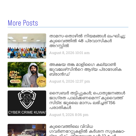
More Posts
താമസ-തൊഴിൽ നിയമങ്ങൾ ലംഘിച്ചു;
കുവൈത്തിൽ 48 പ്രവാസികൾ
അറസ്റ്റിൽ
August 8, 2026
10:01 am
അക്ഷയ തങ്ക മാളിഗൈ കല്യാണ്‍
ജുവലേഴ്‌സിന്‍റെ ആദ്യ പ്രാദേശിക
ബ്രാന്‍ഡ്
August 6, 2026
12:37 pm
സൈബർ തട്ടിപ്പുകൾ; പൊതുജനങ്ങൾ
ജാഗ്രത പാലിക്കണമെന്ന് കുവൈത്ത്
സിട്ര: ജൂലൈ മാസം ലഭിച്ചത് 156
പരാതികൾ
August 5, 2026
8:06 pm
കുവൈത്തിലെ വിവിധ
ഗവർണറേറ്റുകളിൽ കർശന സുരക്ഷാ-