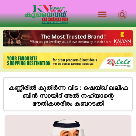
കണ്ണീരിൽ കുതിർന്ന വിട : ഷെയ്ഖ് ഖലീഫ
ബിൻ സായിദ് അൽ നഹ്യാന്റെ
ഭൗതികശരീരം കബറടക്കി