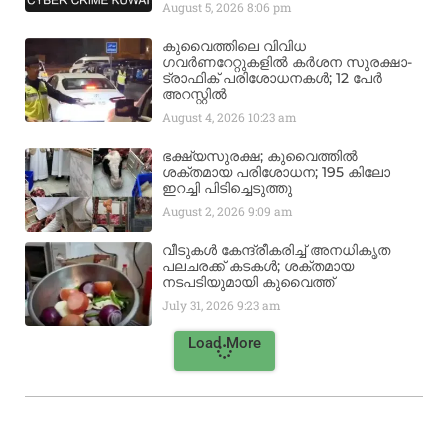
August 5, 2026
8:06 pm
കുവൈത്തിലെ വിവിധ
ഗവർണറേറ്റുകളിൽ കർശന സുരക്ഷാ-
ട്രാഫിക് പരിശോധനകൾ; 12 പേർ
അറസ്റ്റിൽ
August 4, 2026
10:23 am
ഭക്ഷ്യസുരക്ഷ; കുവൈത്തിൽ
ശക്തമായ പരിശോധന; 195 കിലോ
ഇറച്ചി പിടിച്ചെടുത്തു
August 2, 2026
9:09 am
വീടുകൾ കേന്ദ്രീകരിച്ച് അനധികൃത
പലചരക്ക് കടകൾ; ശക്തമായ
നടപടിയുമായി കുവൈത്ത്
July 31, 2026
9:23 am
Load More