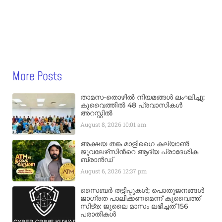
More Posts
താമസ-തൊഴിൽ നിയമങ്ങൾ ലംഘിച്ചു;
കുവൈത്തിൽ 48 പ്രവാസികൾ
അറസ്റ്റിൽ
August 8, 2026
10:01 am
അക്ഷയ തങ്ക മാളിഗൈ കല്യാണ്‍
ജുവലേഴ്‌സിന്‍റെ ആദ്യ പ്രാദേശിക
ബ്രാന്‍ഡ്
August 6, 2026
12:37 pm
സൈബർ തട്ടിപ്പുകൾ; പൊതുജനങ്ങൾ
ജാഗ്രത പാലിക്കണമെന്ന് കുവൈത്ത്
സിട്ര: ജൂലൈ മാസം ലഭിച്ചത് 156
പരാതികൾ