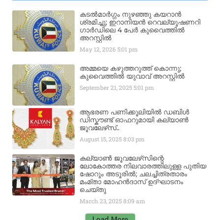
കടൽമാർഗ്ഗം നുഴഞ്ഞു കയറാൻ
ശ്രമിച്ചു; ഇറാനിയൻ റെവല്യൂഷണറി
ഗാർഡിലെ 4 പേർ കുവൈത്തിൽ
അറസ്റ്റിൽ
May 12, 2026
5:01 pm
അമ്മയെ കഴുത്തറുത്ത് കൊന്നു;
കുവൈത്തിൽ യുവാവ് അറസ്റ്റിൽ
September 21, 2025
5:01 pm
ആഭരണ പണിക്കൂലിയിൽ ഡബിൾ
ഡിസ്കൗണ്ട് ഓഫറുമായി കല്യാൺ
ജൂവലേഴ്‌സ്..
August 15, 2025
8:03 pm
കല്യാൺ ജൂവലേഴ്‌സിന്റെ
ലോകോത്തര നിലവാരത്തിലുള്ള പുതിയ
ഷോറൂം അടൂരിൽ; ചലച്ചിത്രതാരം
മംമ്താ മോഹൻദാസ് ഉദ്ഘാടനം
ചെയ്‌തു
March 23, 2025
8:09 am
Load More