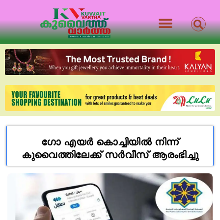
ഗോ എയർ കൊച്ചിയിൽ നിന്ന്
കുവൈത്തിലേക്ക് സർവീസ് ആരംഭിച്ചു