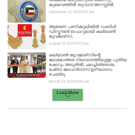
കുവൈത്തിൽ യുവാവ് അറസ്റ്റിൽ
September 21, 2025
5:01 pm
ആഭരണ പണിക്കൂലിയിൽ ഡബിൾ
ഡിസ്കൗണ്ട് ഓഫറുമായി കല്യാൺ
ജൂവലേഴ്‌സ്..
August 15, 2025
8:03 pm
കല്യാൺ ജൂവലേഴ്‌സിന്റെ
ലോകോത്തര നിലവാരത്തിലുള്ള പുതിയ
ഷോറൂം അടൂരിൽ; ചലച്ചിത്രതാരം
മംമ്താ മോഹൻദാസ് ഉദ്ഘാടനം
ചെയ്‌തു
March 23, 2025
8:09 am
Load More