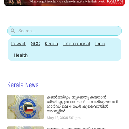
Kuwait
GCC
Kerala
International
India
Health
Kerala News
കടൽമാർഗ്ഗം നുഴഞ്ഞു കയറാൻ
ശ്രമിച്ചു; ഇറാനിയൻ റെവല്യൂഷണറി
ഗാർഡിലെ 4 പേർ കുവൈത്തിൽ
അറസ്റ്റിൽ
May 12, 2026
5:01 pm
അമ്മയെ കഴുത്തറുത്ത് കൊന്നു;