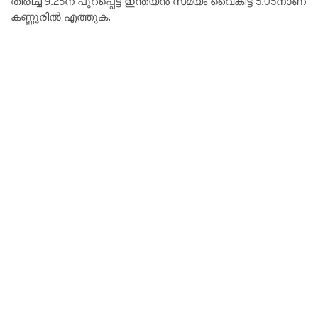
തിരിച്ച് 9.25ന് പുറപ്പെട്ട് ഇന്ത്യൻ സമയം വൈകീട്ട് 5.05നാണ്
കണ്ണൂരിൽ എത്തുക.