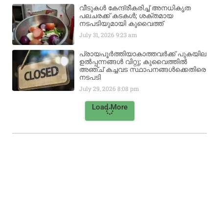
വീടുകൾ കേന്ദ്രീകരിച്ച് അനധികൃത
പലചരക്ക് കടകൾ; ശക്തമായ
നടപടിയുമായി കുവൈത്ത്
July 31, 2026
9:23 am
പ്രായപൂർത്തിയാകാത്തവർക്ക് പുകയില
ഉൽപ്പന്നങ്ങൾ വിറ്റു; കുവൈത്തിൽ
അഞ്ച് കച്ചവട സ്ഥാപനങ്ങൾക്കെതിരെ
നടപടി
July 29, 2026
8:08 pm
Load More