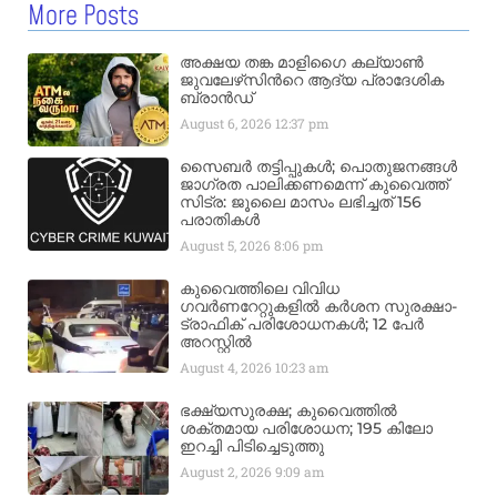
More Posts
അക്ഷയ തങ്ക മാളിഗൈ കല്യാണ്‍
ജുവലേഴ്‌സിന്‍റെ ആദ്യ പ്രാദേശിക
ബ്രാന്‍ഡ്
August 6, 2026
12:37 pm
സൈബർ തട്ടിപ്പുകൾ; പൊതുജനങ്ങൾ
ജാഗ്രത പാലിക്കണമെന്ന് കുവൈത്ത്
സിട്ര: ജൂലൈ മാസം ലഭിച്ചത് 156
പരാതികൾ
August 5, 2026
8:06 pm
കുവൈത്തിലെ വിവിധ
ഗവർണറേറ്റുകളിൽ കർശന സുരക്ഷാ-
ട്രാഫിക് പരിശോധനകൾ; 12 പേർ
അറസ്റ്റിൽ
August 4, 2026
10:23 am
ഭക്ഷ്യസുരക്ഷ; കുവൈത്തിൽ
ശക്തമായ പരിശോധന; 195 കിലോ
ഇറച്ചി പിടിച്ചെടുത്തു
August 2, 2026
9:09 am