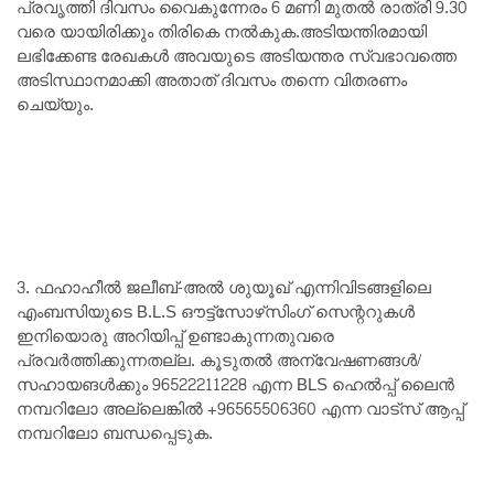
പ്രവൃത്തി ദിവസം വൈകുന്നേരം 6 മണി മുതൽ രാത്രി 9.30
വരെ യായിരിക്കും തിരികെ നൽകുക.അടിയന്തിരമായി
ലഭിക്കേണ്ട രേഖകൾ അവയുടെ അടിയന്തര സ്വഭാവത്തെ
അടിസ്ഥാനമാക്കി അതാത്‌ ദിവസം തന്നെ വിതരണം
ചെയ്യും.
3. ഫഹാഹീൽ ജലീബ്-അൽ ശുയൂഖ്‌ എന്നിവിടങ്ങളിലെ
എംബസിയുടെ B.L.S ഔട്ട്‌സോഴ്‌സിംഗ് സെന്ററുകൾ
ഇനിയൊരു അറിയിപ്പ് ഉണ്ടാകുന്നതുവരെ
പ്രവർത്തിക്കുന്നതല്ല. കൂടുതൽ അന്വേഷണങ്ങൾ/
സഹായങൾക്കും 96522211228 എന്ന BLS ഹെൽപ്പ് ലൈൻ
നമ്പറിലോ അല്ലെങ്കിൽ +96565506360 എന്ന വാട്സ്‌ ആപ്പ്‌
നമ്പറിലോ ബന്ധപ്പെടുക.