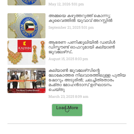
May 12, 2026
5:01 pm
അമ്മയെ കഴുത്തറുത്ത് കൊന്നു;
കുവൈത്തിൽ യുവാവ് അറസ്റ്റിൽ
September 21, 2025
5:01 pm
ആഭരണ പണിക്കൂലിയിൽ ഡബിൾ
ഡിസ്കൗണ്ട് ഓഫറുമായി കല്യാൺ
ജൂവലേഴ്‌സ്..
August 15, 2025
8:03 pm
കല്യാൺ ജൂവലേഴ്‌സിന്റെ
ലോകോത്തര നിലവാരത്തിലുള്ള പുതിയ
ഷോറൂം അടൂരിൽ; ചലച്ചിത്രതാരം
മംമ്താ മോഹൻദാസ് ഉദ്ഘാടനം
ചെയ്‌തു
March 23, 2025
8:09 am
Load More