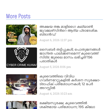
More Posts
അക്ഷയ തങ്ക മാളിഗൈ കല്യാണ്‍
ജുവലേഴ്‌സിന്‍റെ ആദ്യ പ്രാദേശിക
ബ്രാന്‍ഡ്
August 6, 2026
12:37 pm
സൈബർ തട്ടിപ്പുകൾ; പൊതുജനങ്ങൾ
ജാഗ്രത പാലിക്കണമെന്ന് കുവൈത്ത്
സിട്ര: ജൂലൈ മാസം ലഭിച്ചത് 156
പരാതികൾ
August 5, 2026
8:06 pm
കുവൈത്തിലെ വിവിധ
ഗവർണറേറ്റുകളിൽ കർശന സുരക്ഷാ-
ട്രാഫിക് പരിശോധനകൾ; 12 പേർ
അറസ്റ്റിൽ
August 4, 2026
10:23 am
ഭക്ഷ്യസുരക്ഷ; കുവൈത്തിൽ
ശക്തമായ പരിശോധന; 195 കിലോ