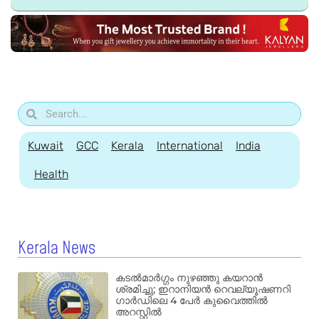
Kuwait
GCC
Kerala
International
India
Health
Kerala News
കടൽമാർഗ്ഗം നുഴഞ്ഞു കയറാൻ
ശ്രമിച്ചു; ഇറാനിയൻ റെവല്യൂഷണറി
ഗാർഡിലെ 4 പേർ കുവൈത്തിൽ
അറസ്റ്റിൽ