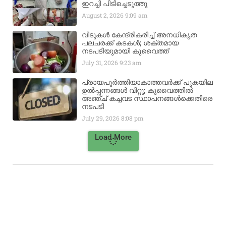
ഇറച്ചി പിടിച്ചെടുത്തു
August 2, 2026
9:09 am
വീടുകൾ കേന്ദ്രീകരിച്ച് അനധികൃത
പലചരക്ക് കടകൾ; ശക്തമായ
നടപടിയുമായി കുവൈത്ത്
July 31, 2026
9:23 am
പ്രായപൂർത്തിയാകാത്തവർക്ക് പുകയില
ഉൽപ്പന്നങ്ങൾ വിറ്റു; കുവൈത്തിൽ
അഞ്ച് കച്ചവട സ്ഥാപനങ്ങൾക്കെതിരെ
നടപടി
July 29, 2026
8:08 pm
Load More