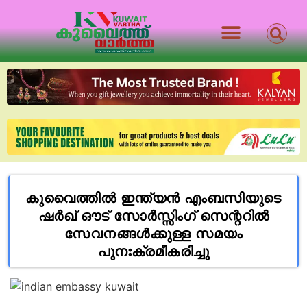
കുവൈത്തിൽ ഇന്ത്യൻ എംബസിയുടെ
ഷർഖ്‌ ഔട്‌ സോർസ്സിംഗ്‌ സെന്ററിൽ
സേവനങ്ങൾക്കുള്ള സമയം
പുനഃക്രമീകരിച്ചു