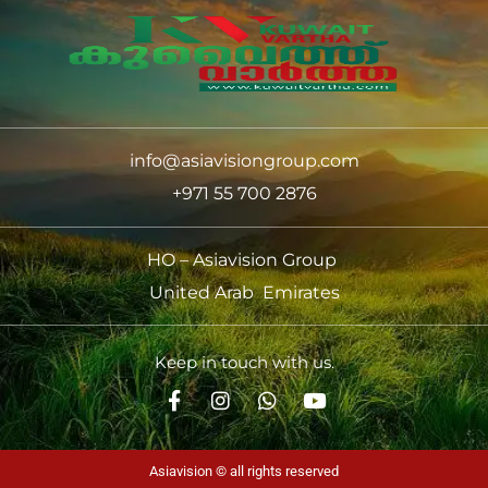
info@asiavisiongroup.com
+971 55 700 2876
HO – Asiavision Group
United Arab Emirates
Keep in touch with us.
Asiavision © all rights reserved