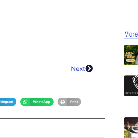
More
Next
Telegram
WhatsApp
Print