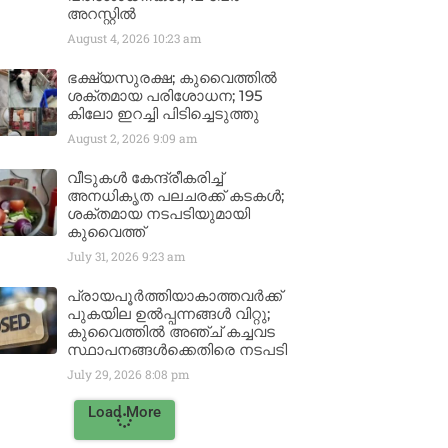
അറസ്റ്റിൽ
August 4, 2026
10:23 am
ഭക്ഷ്യസുരക്ഷ; കുവൈത്തിൽ
ശക്തമായ പരിശോധന; 195
കിലോ ഇറച്ചി പിടിച്ചെടുത്തു
August 2, 2026
9:09 am
വീടുകൾ കേന്ദ്രീകരിച്ച്
അനധികൃത പലചരക്ക് കടകൾ;
ശക്തമായ നടപടിയുമായി
കുവൈത്ത്
July 31, 2026
9:23 am
പ്രായപൂർത്തിയാകാത്തവർക്ക്
പുകയില ഉൽപ്പന്നങ്ങൾ വിറ്റു;
കുവൈത്തിൽ അഞ്ച് കച്ചവട
സ്ഥാപനങ്ങൾക്കെതിരെ നടപടി
July 29, 2026
8:08 pm
Load More