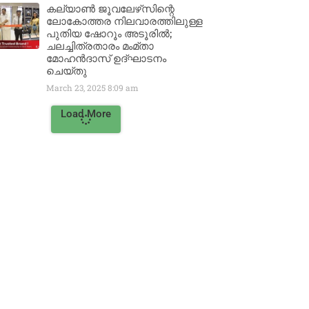
കല്യാൺ ജൂവലേഴ്‌സിന്റെ
ലോകോത്തര നിലവാരത്തിലുള്ള
പുതിയ ഷോറൂം അടൂരിൽ;
ചലച്ചിത്രതാരം മംമ്താ
മോഹൻദാസ് ഉദ്ഘാടനം
ചെയ്‌തു
March 23, 2025
8:09 am
Load More