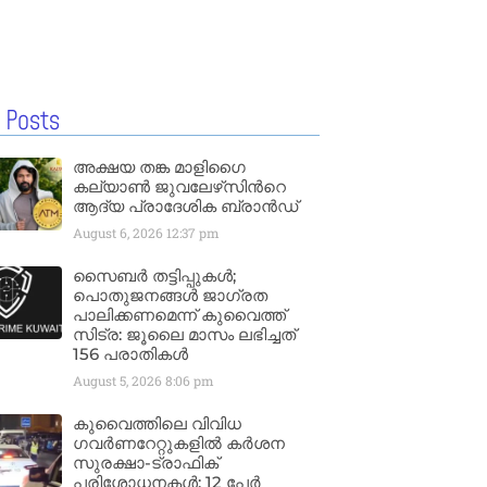
 Posts
അക്ഷയ തങ്ക മാളിഗൈ
കല്യാണ്‍ ജുവലേഴ്‌സിന്‍റെ
ആദ്യ പ്രാദേശിക ബ്രാന്‍ഡ്
August 6, 2026
12:37 pm
സൈബർ തട്ടിപ്പുകൾ;
പൊതുജനങ്ങൾ ജാഗ്രത
പാലിക്കണമെന്ന് കുവൈത്ത്
സിട്ര: ജൂലൈ മാസം ലഭിച്ചത്
156 പരാതികൾ
August 5, 2026
8:06 pm
കുവൈത്തിലെ വിവിധ
ഗവർണറേറ്റുകളിൽ കർശന
സുരക്ഷാ-ട്രാഫിക്
പരിശോധനകൾ; 12 പേർ