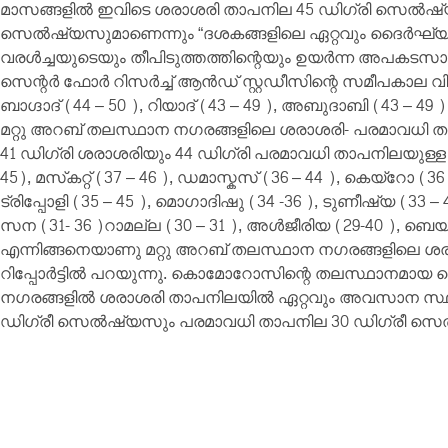
മാസങ്ങളിൽ ഇവിടെ ശരാശരി താപനില 45 ഡിഗ്രി സെൽഷ്
സെൽഷ്യസുമാണെന്നും “ദശകങ്ങളിലെ ഏറ്റവും ദൈർഘ്
വരൾച്ചയുടെയും തീപിടുത്തത്തിന്റെയും ഉയർന്ന അപകടസ
സെന്റർ ഫോർ റിസർച്ച് ആൻഡ് സ്റ്റഡീസിന്റെ സമീപകാല വിശകല
ബാഗ്ദാദ് (44 – 50 ), റിയാദ് (43 – 49 ), അബുദാബി (43 – 4
മറ്റു അറബ്‌ തലസ്ഥാന നഗരങ്ങളിലെ ശരാശരി- പരമാവധി 
41 ഡിഗ്രി ശരാശരിയും 44 ഡിഗ്രി പരമാവധി താപനിലയുള്ള 
45), മസ്‌കറ്റ് (37 – 46 ), ഡമാസ്കസ് (36 – 44 ), കെയ്‌റോ (36 
ട്രിപ്പോളി (35 – 45 ), മൊഗാദിഷു (34 -36 ), ടുണീഷ്യ (33 – 
സന (31- 36 )റാമല്ല (30 – 31 ), അൾജീരിയ (29-40 ), ബെയ്റൂത
എന്നിങ്ങനെയാണു മറ്റു അറബ്‌ തലസ്ഥാന നഗരങ്ങളിലെ ശ
റിപ്പോർട്ടിൽ പറയുന്നു. കൊമോറോസിന്റെ തലസ്ഥാനമ
നഗരങ്ങളിൽ ശരാശരി താപനിലയിൽ ഏറ്റവും അവസാന സ്ഥാന
ഡിഗ്രീ സെൽഷ്യസും പരമാവധി താപനില 30 ഡിഗ്രീ സ