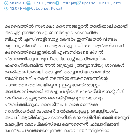
Shanid KS
June 15, 2022
12:07 pm
Updated : June 15, 2022
12:07 PM
Categories :
Kuwait
കുവൈത്തിൽ സുരക്ഷാ കാരണങ്ങളാൽ താൽക്കാലികമായി
അടച്ചിട്ട ഇന്ത്യൻ എംബസിയുടെ ഫഹാഹീൽ
ബി.എൽ.എസ് ഔട്ട്സോഴ്സ് കേന്ദ്രം ഇന്ന് മുതൽ വീണ്ടും
തുറന്നു പ്രവർത്തനം ആരംഭിച്ചു. കഴിഞ്ഞ ആഴ്ചയിലാണ്
കുവൈത്തിലെ ഇന്ത്യൻ എംബസിയുടെ കീഴിൽ
പ്രവർത്തിക്കുന്ന മൂന്ന് ഔട്ട്സോഴ്സ് കേന്ദ്രങ്ങളിലെ
ഫഹാഹീൽ,ജലീബ് അൽ ശുയൂഖ് (അബ്ബാസിയ) ശാഖകൾ
താൽക്കാലികമായി അടച്ചത്. അബ്ബാസിയ ശാഖയിൽ
ബംഗ്ലാദേശി പൗരൻ നടത്തിയ അക്രമണത്തിന്റെ
പശ്ചാത്തലത്തിലായിരുന്നു ഇരു കേന്ദ്രങ്ങളും
താൽക്കാലികമായി അടച്ചു പൂട്ടിയത്‌. ഫഹഹീൽ സെന്ററിൽ
രാവിലെ എട്ടുമുതൽ വൈകീട്ട് ആറുവരെയാവും
പ്രവർത്തിക്കുക. വൈകീട്ട് 5.15 വരെ മാത്രമേ
സന്ദർശകർക്ക് ടോക്കൺ നൽകകയുള്ളൂ. വെള്ളിയാഴ്ച
അവധി ആയിരിക്കും. ഫഹാഹീൽ മക്ക സ്ട്രീറ്റിൽ അൽ അനൂദ്
ഷോപ്പിങ് കോംപ്ലക്സിലെ മെസനൈൻ ഫ്ലോറിലാണ്
കേന്ദ്രം പ്രവർത്തിക്കുന്നത്. കുവൈത്ത് സിറ്റിയിലെ