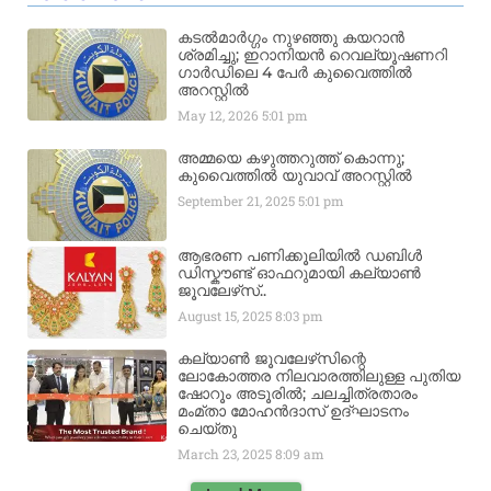
കടൽമാർഗ്ഗം നുഴഞ്ഞു കയറാൻ
ശ്രമിച്ചു; ഇറാനിയൻ റെവല്യൂഷണറി
ഗാർഡിലെ 4 പേർ കുവൈത്തിൽ
അറസ്റ്റിൽ
May 12, 2026
5:01 pm
അമ്മയെ കഴുത്തറുത്ത് കൊന്നു;
കുവൈത്തിൽ യുവാവ് അറസ്റ്റിൽ
September 21, 2025
5:01 pm
ആഭരണ പണിക്കൂലിയിൽ ഡബിൾ
ഡിസ്കൗണ്ട് ഓഫറുമായി കല്യാൺ
ജൂവലേഴ്‌സ്..
August 15, 2025
8:03 pm
കല്യാൺ ജൂവലേഴ്‌സിന്റെ
ലോകോത്തര നിലവാരത്തിലുള്ള പുതിയ
ഷോറൂം അടൂരിൽ; ചലച്ചിത്രതാരം
മംമ്താ മോഹൻദാസ് ഉദ്ഘാടനം
ചെയ്‌തു
March 23, 2025
8:09 am