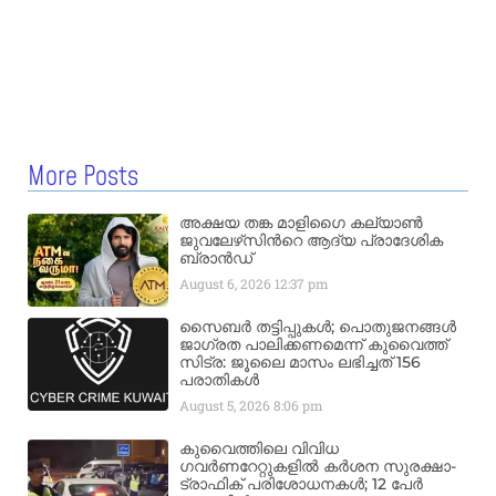
More Posts
അക്ഷയ തങ്ക മാളിഗൈ കല്യാണ്‍
ജുവലേഴ്‌സിന്‍റെ ആദ്യ പ്രാദേശിക
ബ്രാന്‍ഡ്
August 6, 2026
12:37 pm
സൈബർ തട്ടിപ്പുകൾ; പൊതുജനങ്ങൾ
ജാഗ്രത പാലിക്കണമെന്ന് കുവൈത്ത്
സിട്ര: ജൂലൈ മാസം ലഭിച്ചത് 156
പരാതികൾ
August 5, 2026
8:06 pm
കുവൈത്തിലെ വിവിധ
ഗവർണറേറ്റുകളിൽ കർശന സുരക്ഷാ-
ട്രാഫിക് പരിശോധനകൾ; 12 പേർ