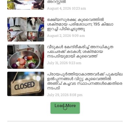
അറസ്റ്റിൽ
August 4, 2026
10:23 am
ഭക്ഷ്യസുരക്ഷ; കുവൈത്തിൽ
ശക്തമായ പരിശോധന; 195 കിലോ
ഇറച്ചി പിടിച്ചെടുത്തു
August 2, 2026
9:09 am
വീടുകൾ കേന്ദ്രീകരിച്ച് അനധികൃത
പലചരക്ക് കടകൾ; ശക്തമായ
നടപടിയുമായി കുവൈത്ത്
July 31, 2026
9:23 am
പ്രായപൂർത്തിയാകാത്തവർക്ക് പുകയില
ഉൽപ്പന്നങ്ങൾ വിറ്റു; കുവൈത്തിൽ
അഞ്ച് കച്ചവട സ്ഥാപനങ്ങൾക്കെതിരെ
നടപടി
July 29, 2026
8:08 pm
Load More