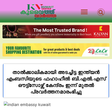
താൽക്കാലികമായി അടച്ചിട്ട ഇന്ത്യൻ
എംബസിയുടെ ഫഹാഹീൽ ബി.എൽ.എസ്
ഔട്ട്സോഴ്സ് കേന്ദ്രം ഇന്ന് മുതൽ
പ്രവർത്തനമാരംഭിച്ചു