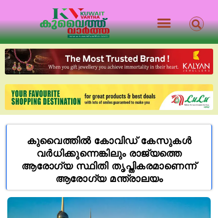
കുവൈത്തിൽ കോവിഡ് കേസുകൾ
വർധിക്കുന്നെങ്കിലും രാജ്യത്തെ
ആരോഗ്യ സ്ഥിതി തൃപ്തികരമാണെന്ന്
ആരോഗ്യ മന്ത്രാലയം