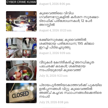
August 5, 2026
8:06 pm
കുവൈത്തിലെ വിവിധ
ഗവർണറേറ്റുകളിൽ കർശന സുരക്ഷാ-
ട്രാഫിക് പരിശോധനകൾ; 12 പേർ
അറസ്റ്റിൽ
August 4, 2026
10:23 am
ഭക്ഷ്യസുരക്ഷ; കുവൈത്തിൽ
ശക്തമായ പരിശോധന; 195 കിലോ
ഇറച്ചി പിടിച്ചെടുത്തു
August 2, 2026
9:09 am
വീടുകൾ കേന്ദ്രീകരിച്ച് അനധികൃത
പലചരക്ക് കടകൾ; ശക്തമായ
നടപടിയുമായി കുവൈത്ത്
July 31, 2026
9:23 am
പ്രായപൂർത്തിയാകാത്തവർക്ക് പുകയില
ഉൽപ്പന്നങ്ങൾ വിറ്റു; കുവൈത്തിൽ
അഞ്ച് കച്ചവട സ്ഥാപനങ്ങൾക്കെതിരെ
നടപടി
July 29, 2026
8:08 pm