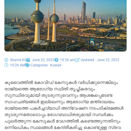
Shanid KS
June 22, 2022
10:26 am
Updated : June 22, 2022
10:26 AM
Categories :
Kuwait
കുവൈത്തിൽ കോവിഡ്‌ കേസുകൾ വർധിക്കുന്നെങ്കിലും
രാജ്യത്തെ ആരോഗ്യ സ്ഥിതി തൃപ്തികരവും
സുസ്ഥിരവുമായി തുടരുന്നുവെന്നും ആശങ്കപ്പെടേണ്ട
സാഹചര്യങ്ങൾ ഇല്ലെന്നും ആരോഗ്യ മന്ത്രാലയം.
രാജ്യത്തെ പകർച്ചവ്യാധി അന്വേഷണ നടപടിക്രമങ്ങൾ
തുടരുന്നതോടൊപ്പം രോഗബാധിതരുമായി സമ്പർക്കം
പുലർത്തുന്ന കേസുകൾ വേഗത്തിൽ കണ്ടെത്തുന്നതിനും
ഒന്നിലധികം സ്ഥലങ്ങൾ കേന്ദ്രീകരിച്ചു കൊണ്ടുള്ള സ്രവ