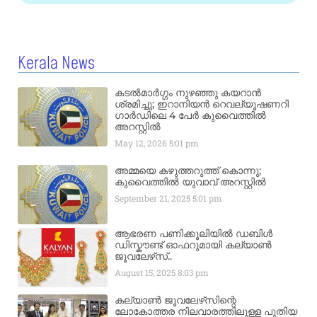
Kerala News
കടൽമാർഗ്ഗം നുഴഞ്ഞു കയറാൻ
ശ്രമിച്ചു; ഇറാനിയൻ റെവല്യൂഷണറി
ഗാർഡിലെ 4 പേർ കുവൈത്തിൽ
അറസ്റ്റിൽ
May 12, 2026
5:01 pm
അമ്മയെ കഴുത്തറുത്ത് കൊന്നു;
കുവൈത്തിൽ യുവാവ് അറസ്റ്റിൽ
September 21, 2025
5:01 pm
ആഭരണ പണിക്കൂലിയിൽ ഡബിൾ
ഡിസ്കൗണ്ട് ഓഫറുമായി കല്യാൺ
ജൂവലേഴ്‌സ്..
August 15, 2025
8:03 pm
കല്യാൺ ജൂവലേഴ്‌സിന്റെ
ലോകോത്തര നിലവാരത്തിലുള്ള പുതിയ