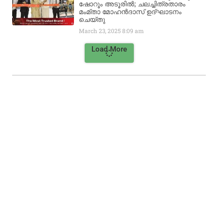
ഷോറൂം അടൂരിൽ; ചലച്ചിത്രതാരം
മംമ്താ മോഹൻദാസ് ഉദ്ഘാടനം
ചെയ്‌തു
March 23, 2025
8:09 am
Load More