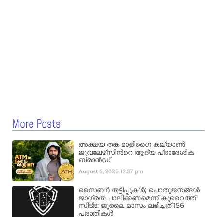
More Posts
അക്ഷയ തങ്ക മാളിഗൈ കല്യാണ്‍
ജുവലേഴ്‌സിന്‍റെ ആദ്യ പ്രാദേശിക
ബ്രാന്‍ഡ്
August 6, 2026
12:37 pm
സൈബർ തട്ടിപ്പുകൾ; പൊതുജനങ്ങൾ
ജാഗ്രത പാലിക്കണമെന്ന് കുവൈത്ത്
സിട്ര: ജൂലൈ മാസം ലഭിച്ചത് 156
പരാതികൾ