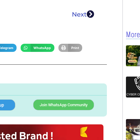
Next
More
Telegram
WhatsApp
Print
up
Join WhatsApp Community