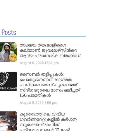
 Posts
അക്ഷയ തങ്ക മാളിഗൈ
കല്യാണ്‍ ജുവലേഴ്‌സിന്‍റെ
ആദ്യ പ്രാദേശിക ബ്രാന്‍ഡ്
August 6, 2026
12:37 pm
സൈബർ തട്ടിപ്പുകൾ;
പൊതുജനങ്ങൾ ജാഗ്രത
പാലിക്കണമെന്ന് കുവൈത്ത്
സിട്ര: ജൂലൈ മാസം ലഭിച്ചത്
156 പരാതികൾ
August 5, 2026
8:06 pm
കുവൈത്തിലെ വിവിധ
ഗവർണറേറ്റുകളിൽ കർശന
സുരക്ഷാ-ട്രാഫിക്
പരിശോധനകൾ; 12 പേർ