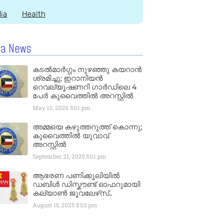
dia
Health
la News
കടൽമാർഗ്ഗം നുഴഞ്ഞു കയറാൻ
ശ്രമിച്ചു; ഇറാനിയൻ
റെവല്യൂഷണറി ഗാർഡിലെ 4
പേർ കുവൈത്തിൽ അറസ്റ്റിൽ
May 12, 2026
5:01 pm
അമ്മയെ കഴുത്തറുത്ത് കൊന്നു;
കുവൈത്തിൽ യുവാവ്
അറസ്റ്റിൽ
September 21, 2025
5:01 pm
ആഭരണ പണിക്കൂലിയിൽ
ഡബിൾ ഡിസ്കൗണ്ട് ഓഫറുമായി
കല്യാൺ ജൂവലേഴ്‌സ്..
August 15, 2025
8:03 pm