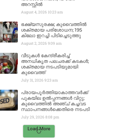
അറസ്റ്റിൽ
August 4, 2026
10:23 am
ഭക്ഷ്യസുരക്ഷ; കുവൈത്തിൽ
ശക്തമായ പരിശോധന; 195
കിലോ ഇറച്ചി പിടിച്ചെടുത്തു
August 2, 2026
9:09 am
വീടുകൾ കേന്ദ്രീകരിച്ച്
അനധികൃത പലചരക്ക് കടകൾ;
ശക്തമായ നടപടിയുമായി
കുവൈത്ത്
July 31, 2026
9:23 am
പ്രായപൂർത്തിയാകാത്തവർക്ക്
പുകയില ഉൽപ്പന്നങ്ങൾ വിറ്റു;
കുവൈത്തിൽ അഞ്ച് കച്ചവട
സ്ഥാപനങ്ങൾക്കെതിരെ നടപടി
July 29, 2026
8:08 pm
Load More