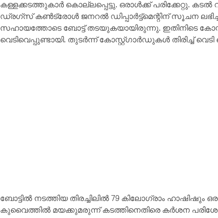
കള്ളക്കടത്തുകാർ കൊല്ലപ്പെട്ടു. ഒരാൾക്ക് പരിക്കേറ്റു. കടൽ വ
ഡ്രഗ്‌സ് കൺട്രോൾ ജനറൽ ഡിപ്പാർട്ട്‌മെന്റിന് സൂചന ലഭിച്ച
സഹായത്തോടെ ബോട്ട് തടയുകയായിരുന്നു. ഇതിനിടെ കോസ്റ്
വെടിവെപ്പുണ്ടായി. തുടർന്ന് കോസ്റ്റ്ഗാർഡുകൾ തിരിച്ച് വെടി
ബോട്ടിൽ നടത്തിയ തിരച്ചിലിൽ 79 കിലോഗ്രാം ഹാഷിഷും ഒര
കുവൈത്തിൽ മയക്കുമരുന്ന് കടത്തിനെതിരെ കർശന പരിശ