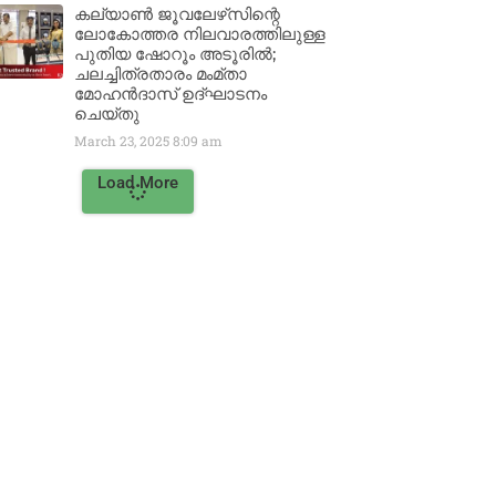
കല്യാൺ ജൂവലേഴ്‌സിന്റെ
ലോകോത്തര നിലവാരത്തിലുള്ള
പുതിയ ഷോറൂം അടൂരിൽ;
ചലച്ചിത്രതാരം മംമ്താ
മോഹൻദാസ് ഉദ്ഘാടനം
ചെയ്‌തു
March 23, 2025
8:09 am
Load More