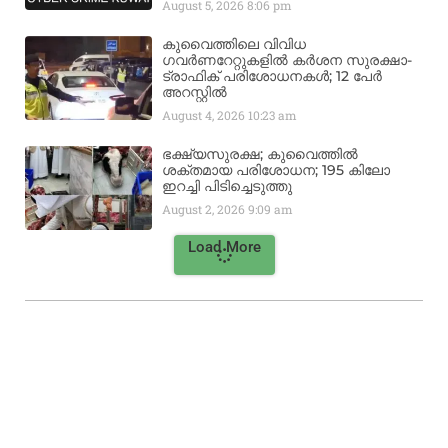
August 5, 2026
8:06 pm
കുവൈത്തിലെ വിവിധ
ഗവർണറേറ്റുകളിൽ കർശന സുരക്ഷാ-
ട്രാഫിക് പരിശോധനകൾ; 12 പേർ
അറസ്റ്റിൽ
August 4, 2026
10:23 am
ഭക്ഷ്യസുരക്ഷ; കുവൈത്തിൽ
ശക്തമായ പരിശോധന; 195 കിലോ
ഇറച്ചി പിടിച്ചെടുത്തു
August 2, 2026
9:09 am
Load More