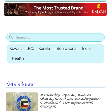
Kuwait
GCC
Kerala
International
India
Health
Kerala News
കടൽമാർഗ്ഗം നുഴഞ്ഞു കയറാൻ
ശ്രമിച്ചു; ഇറാനിയൻ റെവല്യൂഷണറി
ഗാർഡിലെ 4 പേർ കുവൈത്തിൽ
അറസ്റ്റിൽ