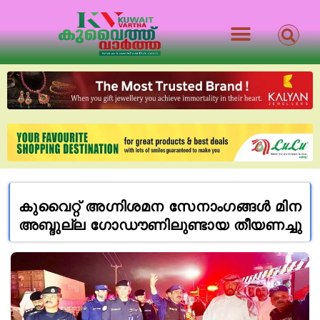
കുവൈറ്റ് അഗ്നിശമന സേനാംഗങ്ങൾ മിന
അബ്ദുല്ല ഗോഡൗണിലുണ്ടായ തീയണച്ചു