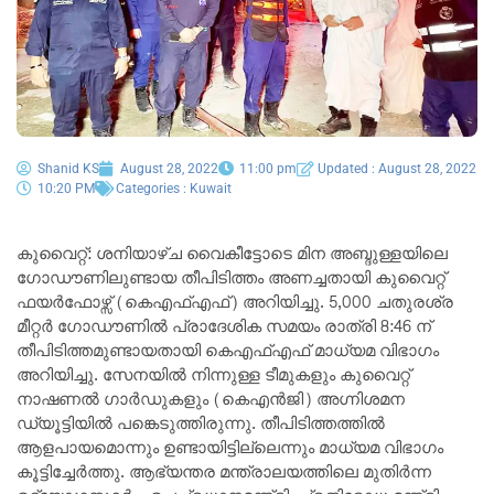
Shanid KS
August 28, 2022
11:00 pm
Updated : August 28, 2022
10:20 PM
Categories :
Kuwait
കുവൈറ്റ്: ശനിയാഴ്ച വൈകീട്ടോടെ മിന അബ്ദുള്ളയിലെ
ഗോഡൗണിലുണ്ടായ തീപിടിത്തം അണച്ചതായി കുവൈറ്റ്
ഫയർഫോഴ്സ് (കെഎഫ്എഫ്) അറിയിച്ചു. 5,000 ചതുരശ്ര
മീറ്റർ ഗോഡൗണിൽ പ്രാദേശിക സമയം രാത്രി 8:46 ന്
തീപിടിത്തമുണ്ടായതായി കെഎഫ്എഫ് മാധ്യമ വിഭാഗം
അറിയിച്ചു. സേനയിൽ നിന്നുള്ള ടീമുകളും കുവൈറ്റ്
നാഷണൽ ഗാർഡുകളും (കെഎൻജി) അഗ്നിശമന
ഡ്യൂട്ടിയിൽ പങ്കെടുത്തിരുന്നു. തീപിടിത്തത്തിൽ
ആളപായമൊന്നും ഉണ്ടായിട്ടില്ലെന്നും മാധ്യമ വിഭാഗം
കൂട്ടിച്ചേർത്തു. ആഭ്യന്തര മന്ത്രാലയത്തിലെ മുതിർന്ന