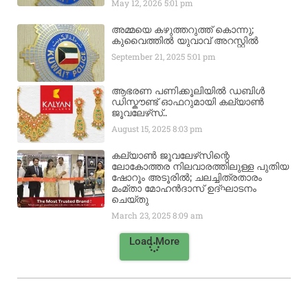
May 12, 2026
5:01 pm
അമ്മയെ കഴുത്തറുത്ത് കൊന്നു;
കുവൈത്തിൽ യുവാവ് അറസ്റ്റിൽ
September 21, 2025
5:01 pm
ആഭരണ പണിക്കൂലിയിൽ ഡബിൾ
ഡിസ്കൗണ്ട് ഓഫറുമായി കല്യാൺ
ജൂവലേഴ്‌സ്..
August 15, 2025
8:03 pm
കല്യാൺ ജൂവലേഴ്‌സിന്റെ
ലോകോത്തര നിലവാരത്തിലുള്ള പുതിയ
ഷോറൂം അടൂരിൽ; ചലച്ചിത്രതാരം
മംമ്താ മോഹൻദാസ് ഉദ്ഘാടനം
ചെയ്‌തു
March 23, 2025
8:09 am
Load More