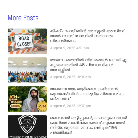
More Posts
കിംഗ് ഫഹദ് ബിൻ അബ്ദുൽ അസീസ്
അൽ സൗദ് റോഡിൽ ഗതാഗത
നിയന്ത്രണം
August 9, 2026
4:51 pm
താമസ-തൊഴിൽ നിയമങ്ങൾ ലംഘിച്ചു;
കുവൈത്തിൽ 48 പ്രവാസികൾ
അറസ്റ്റിൽ
August 8, 2026
10:01 am
അക്ഷയ തങ്ക മാളിഗൈ കല്യാണ്‍
ജുവലേഴ്‌സിന്‍റെ ആദ്യ പ്രാദേശിക
ബ്രാന്‍ഡ്
August 6, 2026
12:37 pm
സൈബർ തട്ടിപ്പുകൾ; പൊതുജനങ്ങൾ
ജാഗ്രത പാലിക്കണമെന്ന് കുവൈത്ത്
സിട്ര: ജൂലൈ മാസം ലഭിച്ചത് 156
പരാതികൾ