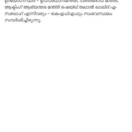
ഉദ്യോഗസ്ഥർ – ഉപപ്രധാനമന്ത്രി, പ്രതിരോധ മന്ത്രി,
ആക്ടിംഗ് ആഭ്യന്തര മന്ത്രി ഷെയ്ഖ് തലാൽ ഖാലിദ് എ-
സബാഹ് എന്നിവരും – കെഎഫ്‌എഫും സംഭവസ്ഥലം
സന്ദർശിച്ചിരുന്നു.