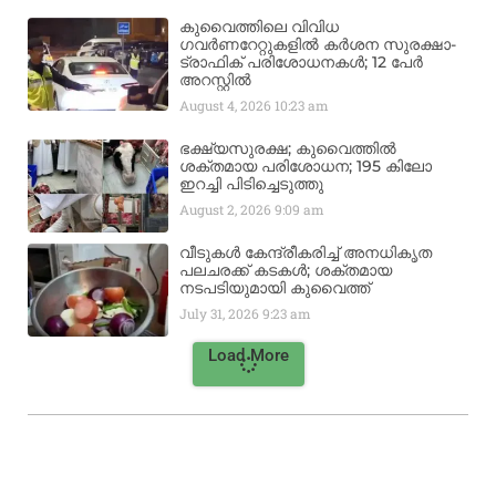
കുവൈത്തിലെ വിവിധ
ഗവർണറേറ്റുകളിൽ കർശന സുരക്ഷാ-
ട്രാഫിക് പരിശോധനകൾ; 12 പേർ
അറസ്റ്റിൽ
August 4, 2026
10:23 am
ഭക്ഷ്യസുരക്ഷ; കുവൈത്തിൽ
ശക്തമായ പരിശോധന; 195 കിലോ
ഇറച്ചി പിടിച്ചെടുത്തു
August 2, 2026
9:09 am
വീടുകൾ കേന്ദ്രീകരിച്ച് അനധികൃത
പലചരക്ക് കടകൾ; ശക്തമായ
നടപടിയുമായി കുവൈത്ത്
July 31, 2026
9:23 am
Load More