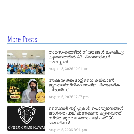
More Posts
താമസ-തൊഴിൽ നിയമങ്ങൾ ലംഘിച്ചു;
കുവൈത്തിൽ 48 പ്രവാസികൾ
അറസ്റ്റിൽ
August 8, 2026
10:01 am
അക്ഷയ തങ്ക മാളിഗൈ കല്യാണ്‍
ജുവലേഴ്‌സിന്‍റെ ആദ്യ പ്രാദേശിക
ബ്രാന്‍ഡ്
August 6, 2026
12:37 pm
സൈബർ തട്ടിപ്പുകൾ; പൊതുജനങ്ങൾ
ജാഗ്രത പാലിക്കണമെന്ന് കുവൈത്ത്
സിട്ര: ജൂലൈ മാസം ലഭിച്ചത് 156
പരാതികൾ
August 5, 2026
8:06 pm