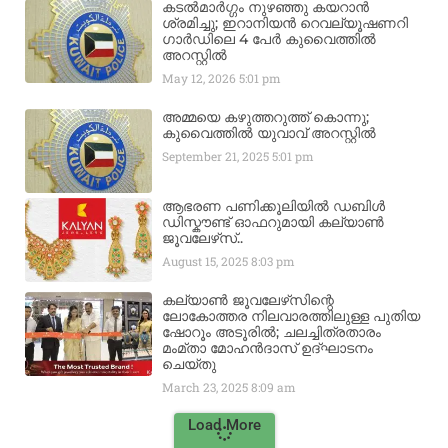
കടൽമാർഗ്ഗം നുഴഞ്ഞു കയറാൻ
ശ്രമിച്ചു; ഇറാനിയൻ റെവല്യൂഷണറി
ഗാർഡിലെ 4 പേർ കുവൈത്തിൽ
അറസ്റ്റിൽ
May 12, 2026
5:01 pm
അമ്മയെ കഴുത്തറുത്ത് കൊന്നു;
കുവൈത്തിൽ യുവാവ് അറസ്റ്റിൽ
September 21, 2025
5:01 pm
ആഭരണ പണിക്കൂലിയിൽ ഡബിൾ
ഡിസ്കൗണ്ട് ഓഫറുമായി കല്യാൺ
ജൂവലേഴ്‌സ്..
August 15, 2025
8:03 pm
കല്യാൺ ജൂവലേഴ്‌സിന്റെ
ലോകോത്തര നിലവാരത്തിലുള്ള പുതിയ
ഷോറൂം അടൂരിൽ; ചലച്ചിത്രതാരം
മംമ്താ മോഹൻദാസ് ഉദ്ഘാടനം
ചെയ്‌തു
March 23, 2025
8:09 am
Load More