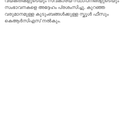
വ്യക്തികളുടെയും സ്വകാര്യ സ്ഥാപനങ്ങളുടെയും
സംഭാവനകളെ അദ്ദേഹം പ്രശംസിച്ചു. കുറഞ്ഞ
വരുമാനമുള്ള കുടുംബങ്ങൾക്കുള്ള സ്കൂൾ ഫീസും
കെആർസിഎസ് നൽകും.