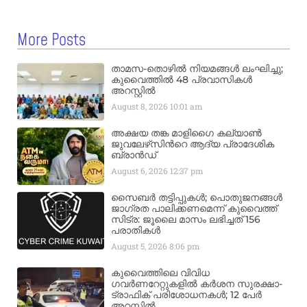
More Posts
താമസ-തൊഴിൽ നിയമങ്ങൾ ലംഘിച്ചു;
കുവൈത്തിൽ 48 പ്രവാസികൾ
അറസ്റ്റിൽ
August 8, 2026
10:01 am
അക്ഷയ തങ്ക മാളിഗൈ കല്യാണ്‍
ജുവലേഴ്‌സിന്‍റെ ആദ്യ പ്രാദേശിക
ബ്രാന്‍ഡ്
August 6, 2026
12:37 pm
സൈബർ തട്ടിപ്പുകൾ; പൊതുജനങ്ങൾ
ജാഗ്രത പാലിക്കണമെന്ന് കുവൈത്ത്
സിട്ര: ജൂലൈ മാസം ലഭിച്ചത് 156
പരാതികൾ
August 5, 2026
8:06 pm
കുവൈത്തിലെ വിവിധ
ഗവർണറേറ്റുകളിൽ കർശന സുരക്ഷാ-
ട്രാഫിക് പരിശോധനകൾ; 12 പേർ
അറസ്റ്റിൽ