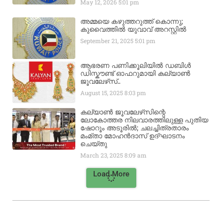
May 12, 2026
5:01 pm
അമ്മയെ കഴുത്തറുത്ത് കൊന്നു;
കുവൈത്തിൽ യുവാവ് അറസ്റ്റിൽ
September 21, 2025
5:01 pm
ആഭരണ പണിക്കൂലിയിൽ ഡബിൾ
ഡിസ്കൗണ്ട് ഓഫറുമായി കല്യാൺ
ജൂവലേഴ്‌സ്..
August 15, 2025
8:03 pm
കല്യാൺ ജൂവലേഴ്‌സിന്റെ
ലോകോത്തര നിലവാരത്തിലുള്ള പുതിയ
ഷോറൂം അടൂരിൽ; ചലച്ചിത്രതാരം
മംമ്താ മോഹൻദാസ് ഉദ്ഘാടനം
ചെയ്‌തു
March 23, 2025
8:09 am
Load More