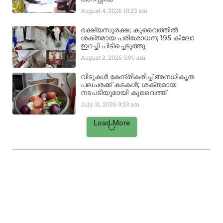
August 4, 2026
10:23 am
ഭക്ഷ്യസുരക്ഷ; കുവൈത്തിൽ
ശക്തമായ പരിശോധന; 195 കിലോ
ഇറച്ചി പിടിച്ചെടുത്തു
August 2, 2026
9:09 am
വീടുകൾ കേന്ദ്രീകരിച്ച് അനധികൃത
പലചരക്ക് കടകൾ; ശക്തമായ
നടപടിയുമായി കുവൈത്ത്
July 31, 2026
9:23 am
Load More