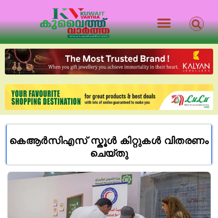
കെആർസിഎസ് സ്കൂൾ കിറ്റുകൾ വിതരണം
ചെയ്തു