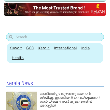
Kuwait
GCC
Kerala
International
India
Health
Kerala News
കടൽമാർഗ്ഗം നുഴഞ്ഞു കയറാൻ
ശ്രമിച്ചു; ഇറാനിയൻ റെവല്യൂഷണറി
ഗാർഡിലെ 4 പേർ കുവൈത്തിൽ
അറസ്റ്റിൽ