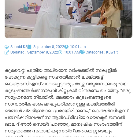
Shanid KS
September 8, 2022
10:01 am
Updated : September 8, 2022
10:01 AM
Categories :
Kuwait
കുവൈറ്റ്: പുതിയ അധ്യയന വർഷത്തിൽ സ്‌കൂളിൽ
പോകുന്ന കുട്ടികളെ സഹായിക്കാൻ ലക്ഷ്യമിട്ട്
കെആർസിഎസ് പാവപ്പെട്ടവരും താഴ്ന്ന വരുമാനക്കാരുമായ
കുടുംബങ്ങൾക്ക് സ്‌കൂൾ കിറ്റുകൾ വിതരണം ചെയ്തു. “ഒരു
സമൂഹമെന്ന നിലയിൽ, അത്തരം കുടുംബങ്ങളുടെ
സാമ്പത്തിക ഭാരം ലഘൂകരിക്കാനുള്ള ലക്ഷ്യത്തിൽ
ഞങ്ങൾ പ്രതിജ്ഞാബദ്ധരായിരിക്കണം,” കെആർസിഎസ്
പബ്ലിക് റിലേഷൻസ് ആൻഡ് മീഡിയ ഡയറക്ടർ ജനറൽ
ഖാലിദ് അൽ സെയ്ദ് പറഞ്ഞു. മാനുഷിക സംരംഭത്തിന്
സമൂഹത്തെ സഹായിക്കുന്നതിന് ദാതാക്കളുടെയും