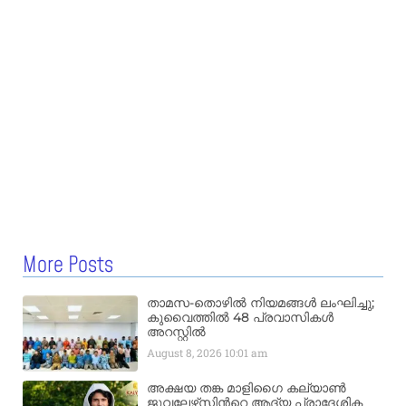
More Posts
താമസ-തൊഴിൽ നിയമങ്ങൾ ലംഘിച്ചു;
കുവൈത്തിൽ 48 പ്രവാസികൾ
അറസ്റ്റിൽ
August 8, 2026
10:01 am
അക്ഷയ തങ്ക മാളിഗൈ കല്യാണ്‍
ജുവലേഴ്‌സിന്‍റെ ആദ്യ പ്രാദേശിക