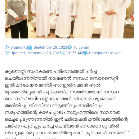
Shanid KS
September 20, 2022
10:55 am
Updated : September 20, 2022
10:55 AM
Categories :
Kuwait
കുവൈറ്റ്: സഹകരണ പരിഹാരങ്ങൾ ചർച്ച
ചെയ്യുന്നതിനായി നാഷണൽ നസഹ സൊസൈറ്റി
ഇൻഫർമേഷൻ മന്ത്രി അബ്ദുൽറഹ്മാൻ അൽ
മുതൈരിയുമായി കൂടിക്കാഴ്ച നടത്തിയതായി നസഹ
വൈസ് പ്രസിഡന്റ് ഡോ.അൻവർ അൽ-ശുഐബ്
അറിയിച്ചു. നിലവിലെ ഘട്ടത്തിലും ഭാവിയിലും
സമൂഹത്തിന്റെ കാഴ്ചപ്പാടും സമൂഹത്തിലെ സമഗ്രത
മെച്ചപ്പെടുത്തുന്നതിൽ ഇൻഫർമേഷൻ മന്ത്രാലയത്തിന്റെ
പങ്കിനെ കുറിച്ചും ചർച്ച ചെയ്യാൻ സൊസൈറ്റിയിൽ
നിന്നുള്ള ഒരു പാനൽ മന്ത്രിയുമായി കൂടിക്കാഴ്ച നടത്തി,”