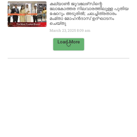
കല്യാൺ ജൂവലേഴ്‌സിന്റെ
ലോകോത്തര നിലവാരത്തിലുള്ള പുതിയ
ഷോറൂം അടൂരിൽ; ചലച്ചിത്രതാരം
മംമ്താ മോഹൻദാസ് ഉദ്ഘാടനം
ചെയ്‌തു
March 23, 2025
8:09 am
Load More