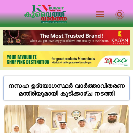
നസഹ ഉദ്യോഗസ്ഥർ വാർത്താവിതരണ
മന്ത്രിയുമായി കൂടിക്കാഴ്ച നടത്തി