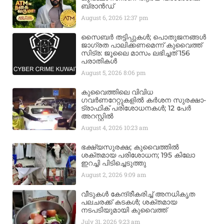
ബ്രാന്‍ഡ്
August 6, 2026
12:37 pm
സൈബർ തട്ടിപ്പുകൾ; പൊതുജനങ്ങൾ
ജാഗ്രത പാലിക്കണമെന്ന് കുവൈത്ത്
സിട്ര: ജൂലൈ മാസം ലഭിച്ചത് 156
പരാതികൾ
August 5, 2026
8:06 pm
കുവൈത്തിലെ വിവിധ
ഗവർണറേറ്റുകളിൽ കർശന സുരക്ഷാ-
ട്രാഫിക് പരിശോധനകൾ; 12 പേർ
അറസ്റ്റിൽ
August 4, 2026
10:23 am
ഭക്ഷ്യസുരക്ഷ; കുവൈത്തിൽ
ശക്തമായ പരിശോധന; 195 കിലോ
ഇറച്ചി പിടിച്ചെടുത്തു
August 2, 2026
9:09 am
വീടുകൾ കേന്ദ്രീകരിച്ച് അനധികൃത
പലചരക്ക് കടകൾ; ശക്തമായ
നടപടിയുമായി കുവൈത്ത്
July 31, 2026
9:23 am