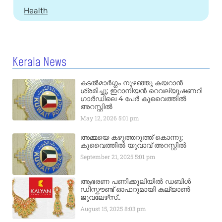
Health
Kerala News
കടൽമാർഗ്ഗം നുഴഞ്ഞു കയറാൻ
ശ്രമിച്ചു; ഇറാനിയൻ റെവല്യൂഷണറി
ഗാർഡിലെ 4 പേർ കുവൈത്തിൽ
അറസ്റ്റിൽ
May 12, 2026
5:01 pm
അമ്മയെ കഴുത്തറുത്ത് കൊന്നു;
കുവൈത്തിൽ യുവാവ് അറസ്റ്റിൽ
September 21, 2025
5:01 pm
ആഭരണ പണിക്കൂലിയിൽ ഡബിൾ
ഡിസ്കൗണ്ട് ഓഫറുമായി കല്യാൺ
ജൂവലേഴ്‌സ്..
August 15, 2025
8:03 pm