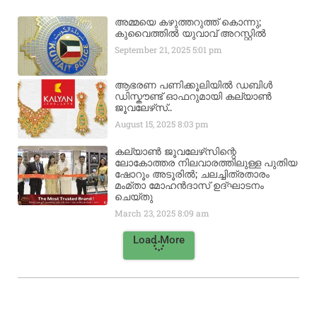
അമ്മയെ കഴുത്തറുത്ത് കൊന്നു;
കുവൈത്തിൽ യുവാവ് അറസ്റ്റിൽ
September 21, 2025
5:01 pm
ആഭരണ പണിക്കൂലിയിൽ ഡബിൾ
ഡിസ്കൗണ്ട് ഓഫറുമായി കല്യാൺ
ജൂവലേഴ്‌സ്..
August 15, 2025
8:03 pm
കല്യാൺ ജൂവലേഴ്‌സിന്റെ
ലോകോത്തര നിലവാരത്തിലുള്ള പുതിയ
ഷോറൂം അടൂരിൽ; ചലച്ചിത്രതാരം
മംമ്താ മോഹൻദാസ് ഉദ്ഘാടനം
ചെയ്‌തു
March 23, 2025
8:09 am
Load More