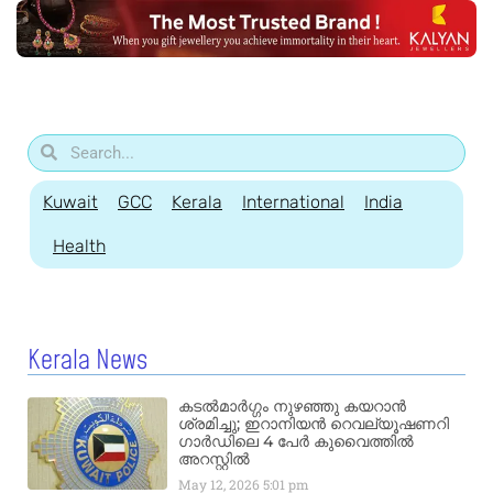
Kuwait
GCC
Kerala
International
India
Health
Kerala News
കടൽമാർഗ്ഗം നുഴഞ്ഞു കയറാൻ
ശ്രമിച്ചു; ഇറാനിയൻ റെവല്യൂഷണറി
ഗാർഡിലെ 4 പേർ കുവൈത്തിൽ
അറസ്റ്റിൽ
May 12, 2026
5:01 pm