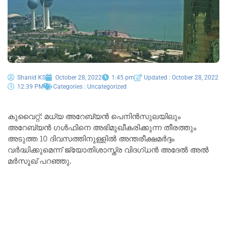
Shanid KS
October 28, 2022
1:45 pm
Updated : October 28, 2022
12:39 PM
Categories :
Uncategorized
കുവൈറ്റ്: മധ്യ അറേബ്യൻ പെനിൻസുലയിലും
അറേബ്യൻ ഗൾഫിനെ അഭിമുഖീകരിക്കുന്ന തീരത്തും
അടുത്ത 10 ദിവസത്തിനുള്ളിൽ അന്തരീക്ഷമർദ്ദം
വർദ്ധിക്കുമെന്ന് ജ്യോതിശാസ്ത്ര വിദഗ്ധൻ അദേൽ അൽ
മർസൂഖ് പറഞ്ഞു.