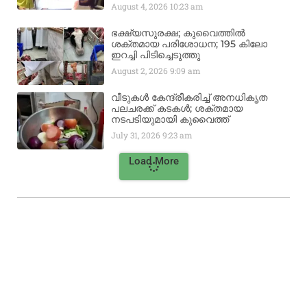
August 4, 2026
10:23 am
ഭക്ഷ്യസുരക്ഷ; കുവൈത്തിൽ
ശക്തമായ പരിശോധന; 195 കിലോ
ഇറച്ചി പിടിച്ചെടുത്തു
August 2, 2026
9:09 am
വീടുകൾ കേന്ദ്രീകരിച്ച് അനധികൃത
പലചരക്ക് കടകൾ; ശക്തമായ
നടപടിയുമായി കുവൈത്ത്
July 31, 2026
9:23 am
Load More