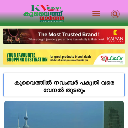
കുവൈത്തിൽ നവംബർ പകുതി വരെ
വേനൽ തുടരും