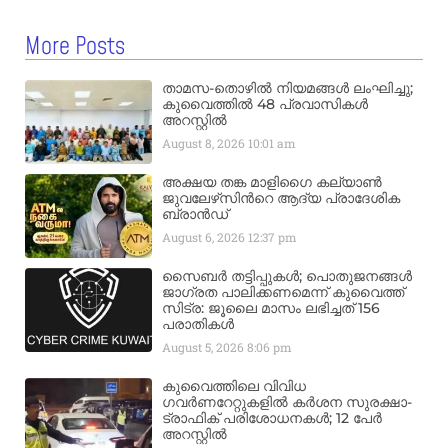
More Posts
താമസ-തൊഴിൽ നിയമങ്ങൾ ലംഘിച്ചു;
കുവൈത്തിൽ 48 പ്രവാസികൾ
അറസ്റ്റിൽ
August 8, 2026
10:01 am
അക്ഷയ തങ്ക മാളിഗൈ കല്യാണ്‍
ജുവലേഴ്‌സിന്‍റെ ആദ്യ പ്രാദേശിക
ബ്രാന്‍ഡ്
August 6, 2026
12:37 pm
സൈബർ തട്ടിപ്പുകൾ; പൊതുജനങ്ങൾ
ജാഗ്രത പാലിക്കണമെന്ന് കുവൈത്ത്
സിട്ര: ജൂലൈ മാസം ലഭിച്ചത് 156
പരാതികൾ
August 5, 2026
8:06 pm
കുവൈത്തിലെ വിവിധ
ഗവർണറേറ്റുകളിൽ കർശന സുരക്ഷാ-
ട്രാഫിക് പരിശോധനകൾ; 12 പേർ
അറസ്റ്റിൽ