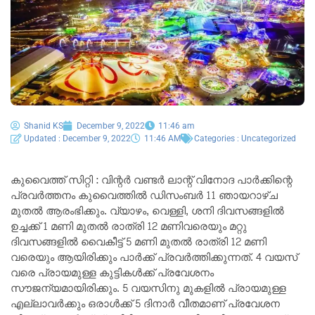
Shanid KS
December 9, 2022
11:46 am
Updated : December 9, 2022
11:46 AM
Categories :
Uncategorized
കുവൈത്ത് സിറ്റി : വിന്റർ വണ്ടർ ലാന്റ് വിനോദ പാർക്കിന്റെ
പ്രവർത്തനം കുവൈത്തിൽ ഡിസംബർ 11 ഞായറാഴ്ച
മുതൽ ആരംഭിക്കും. വ്യാഴം, വെള്ളി, ശനി ദിവസങ്ങളിൽ
ഉച്ചക്ക് 1 മണി മുതൽ രാത്രി 12 മണിവരെയും മറ്റു
ദിവസങ്ങളിൽ വൈകീട്ട് 5 മണി മുതൽ രാത്രി 12 മണി
വരെയും ആയിരിക്കും പാർക്ക് പ്രവർത്തിക്കുന്നത്. 4 വയസ്
വരെ പ്രായമുള്ള കുട്ടികൾക്ക് പ്രവേശനം
സൗജന്യമായിരിക്കും. 5 വയസിനു മുകളിൽ പ്രായമുള്ള
എല്ലാവർക്കും ഒരാൾക്ക് 5 ദിനാർ വീതമാണ് പ്രവേശന