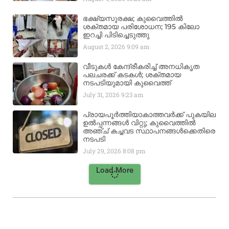
ഭക്ഷ്യസുരക്ഷ; കുവൈത്തിൽ
ശക്തമായ പരിശോധന; 195 കിലോ
ഇറച്ചി പിടിച്ചെടുത്തു
August 2, 2026
9:09 am
വീടുകൾ കേന്ദ്രീകരിച്ച് അനധികൃത
പലചരക്ക് കടകൾ; ശക്തമായ
നടപടിയുമായി കുവൈത്ത്
July 31, 2026
9:23 am
പ്രായപൂർത്തിയാകാത്തവർക്ക് പുകയില
ഉൽപ്പന്നങ്ങൾ വിറ്റു; കുവൈത്തിൽ
അഞ്ച് കച്ചവട സ്ഥാപനങ്ങൾക്കെതിരെ
നടപടി
July 29, 2026
8:08 pm
Load More