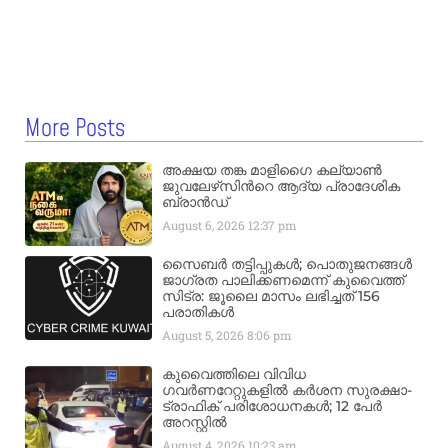
More Posts
അക്ഷയ തങ്ക മാളിഗൈ കല്യാണ്‍
ജുവലേഴ്‌സിന്‍റെ ആദ്യ പ്രാദേശിക
ബ്രാന്‍ഡ്
August 6, 2026
12:37 pm
സൈബർ തട്ടിപ്പുകൾ; പൊതുജനങ്ങൾ
ജാഗ്രത പാലിക്കണമെന്ന് കുവൈത്ത്
സിട്ര: ജൂലൈ മാസം ലഭിച്ചത് 156
പരാതികൾ
August 5, 2026
8:06 pm
കുവൈത്തിലെ വിവിധ
ഗവർണറേറ്റുകളിൽ കർശന സുരക്ഷാ-
ട്രാഫിക് പരിശോധനകൾ; 12 പേർ
അറസ്റ്റിൽ
August 4, 2026
10:23 am