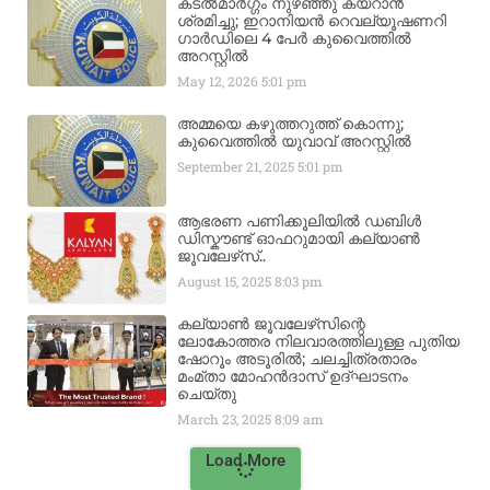
കടൽമാർഗ്ഗം നുഴഞ്ഞു കയറാൻ
ശ്രമിച്ചു; ഇറാനിയൻ റെവല്യൂഷണറി
ഗാർഡിലെ 4 പേർ കുവൈത്തിൽ
അറസ്റ്റിൽ
May 12, 2026
5:01 pm
അമ്മയെ കഴുത്തറുത്ത് കൊന്നു;
കുവൈത്തിൽ യുവാവ് അറസ്റ്റിൽ
September 21, 2025
5:01 pm
ആഭരണ പണിക്കൂലിയിൽ ഡബിൾ
ഡിസ്കൗണ്ട് ഓഫറുമായി കല്യാൺ
ജൂവലേഴ്‌സ്..
August 15, 2025
8:03 pm
കല്യാൺ ജൂവലേഴ്‌സിന്റെ
ലോകോത്തര നിലവാരത്തിലുള്ള പുതിയ
ഷോറൂം അടൂരിൽ; ചലച്ചിത്രതാരം
മംമ്താ മോഹൻദാസ് ഉദ്ഘാടനം
ചെയ്‌തു
March 23, 2025
8:09 am
Load More