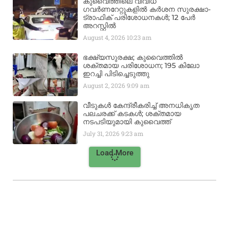
കുവൈത്തിലെ വിവിധ
ഗവർണറേറ്റുകളിൽ കർശന സുരക്ഷാ-
ട്രാഫിക് പരിശോധനകൾ; 12 പേർ
അറസ്റ്റിൽ
August 4, 2026
10:23 am
ഭക്ഷ്യസുരക്ഷ; കുവൈത്തിൽ
ശക്തമായ പരിശോധന; 195 കിലോ
ഇറച്ചി പിടിച്ചെടുത്തു
August 2, 2026
9:09 am
വീടുകൾ കേന്ദ്രീകരിച്ച് അനധികൃത
പലചരക്ക് കടകൾ; ശക്തമായ
നടപടിയുമായി കുവൈത്ത്
July 31, 2026
9:23 am
Load More