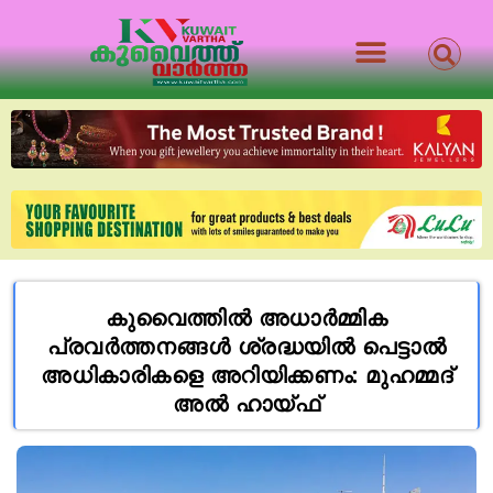
കുവൈത്തിൽ അധാർമ്മിക
പ്രവർത്തനങ്ങൾ ശ്രദ്ധയിൽ പെട്ടാൽ
അധികാരികളെ അറിയിക്കണം: മുഹമ്മദ്
അൽ ഹായ്ഫ്