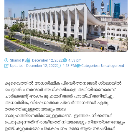
Shanid KS
December 12, 2022
4:53 pm
Updated : December 12, 2022
4:53 PM
Categories :
Uncategorized
കുവൈത്തിൽ അധാർമ്മിക പ്രവർത്തനങ്ങൾ ശ്രദ്ധയിൽ
പെട്ടാൽ പൗരന്മാർ അധികാരികളെ അറിയിക്കണമെന്ന്
പാർലമെന്റ് അംഗം മുഹമ്മദ് അൽ ഹായ്ഫ് അറിയിച്ചു.
അധാർമിക, നിഷേധാത്മക പ്രവർത്തനങ്ങൾ ഏതു
താരത്തിലുള്ളതായാലും അവ
സമുഹത്തിനെതിരായുള്ളതാണ് . ഇത്തരം നീക്കങ്ങൾ
ചെറുക്കുന്നതിന് രാജ്യത്ത് നിയമങ്ങളും നിയന്ത്രണങ്ങളും
ഉണ്ട്. കുറ്റകരമോ പ്രകോപനപരമോ ആയ നടപടികൾ