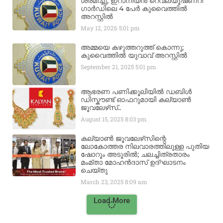
ശ്രമിച്ചു; ഇറാനിയൻ റെവല്യൂഷണറി
ഗാർഡിലെ 4 പേർ കുവൈത്തിൽ
അറസ്റ്റിൽ
May 12, 2026
5:01 pm
അമ്മയെ കഴുത്തറുത്ത് കൊന്നു;
കുവൈത്തിൽ യുവാവ് അറസ്റ്റിൽ
September 21, 2025
5:01 pm
ആഭരണ പണിക്കൂലിയിൽ ഡബിൾ
ഡിസ്കൗണ്ട് ഓഫറുമായി കല്യാൺ
ജൂവലേഴ്‌സ്..
August 15, 2025
8:03 pm
കല്യാൺ ജൂവലേഴ്‌സിന്റെ
ലോകോത്തര നിലവാരത്തിലുള്ള പുതിയ
ഷോറൂം അടൂരിൽ; ചലച്ചിത്രതാരം
മംമ്താ മോഹൻദാസ് ഉദ്ഘാടനം
ചെയ്‌തു
March 23, 2025
8:09 am
Load More