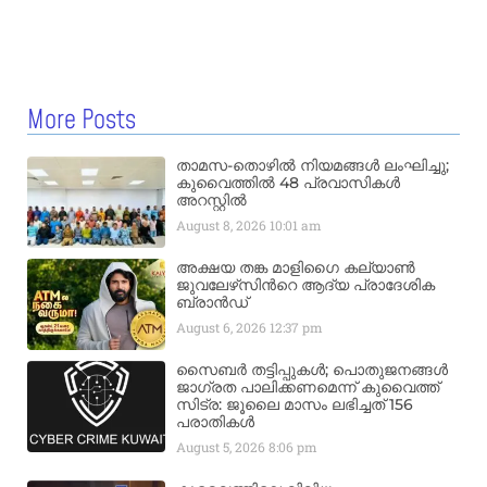
More Posts
താമസ-തൊഴിൽ നിയമങ്ങൾ ലംഘിച്ചു;
കുവൈത്തിൽ 48 പ്രവാസികൾ
അറസ്റ്റിൽ
August 8, 2026
10:01 am
അക്ഷയ തങ്ക മാളിഗൈ കല്യാണ്‍
ജുവലേഴ്‌സിന്‍റെ ആദ്യ പ്രാദേശിക
ബ്രാന്‍ഡ്
August 6, 2026
12:37 pm
സൈബർ തട്ടിപ്പുകൾ; പൊതുജനങ്ങൾ
ജാഗ്രത പാലിക്കണമെന്ന് കുവൈത്ത്
സിട്ര: ജൂലൈ മാസം ലഭിച്ചത് 156
പരാതികൾ
August 5, 2026
8:06 pm