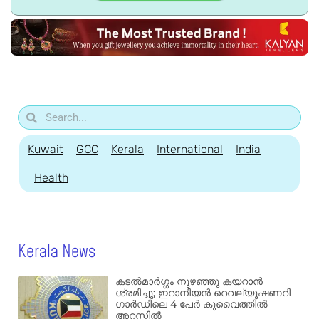
Kuwait
GCC
Kerala
International
India
Health
Kerala News
കടൽമാർഗ്ഗം നുഴഞ്ഞു കയറാൻ
ശ്രമിച്ചു; ഇറാനിയൻ റെവല്യൂഷണറി
ഗാർഡിലെ 4 പേർ കുവൈത്തിൽ
അറസ്റ്റിൽ