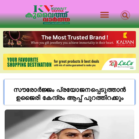
സൗരോർജ്ജം പ്രയോജനപ്പെടുത്താൻ
ഉജൈരി കേന്ദ്രം ആപ്പ് പുറത്തിറക്കും