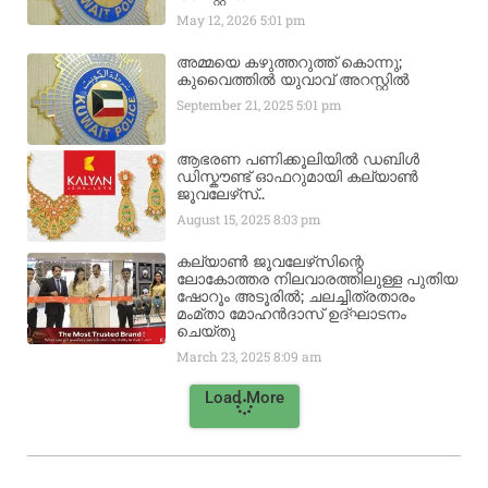
May 12, 2026
5:01 pm
അമ്മയെ കഴുത്തറുത്ത് കൊന്നു;
കുവൈത്തിൽ യുവാവ് അറസ്റ്റിൽ
September 21, 2025
5:01 pm
ആഭരണ പണിക്കൂലിയിൽ ഡബിൾ
ഡിസ്കൗണ്ട് ഓഫറുമായി കല്യാൺ
ജൂവലേഴ്‌സ്..
August 15, 2025
8:03 pm
കല്യാൺ ജൂവലേഴ്‌സിന്റെ
ലോകോത്തര നിലവാരത്തിലുള്ള പുതിയ
ഷോറൂം അടൂരിൽ; ചലച്ചിത്രതാരം
മംമ്താ മോഹൻദാസ് ഉദ്ഘാടനം
ചെയ്‌തു
March 23, 2025
8:09 am
Load More