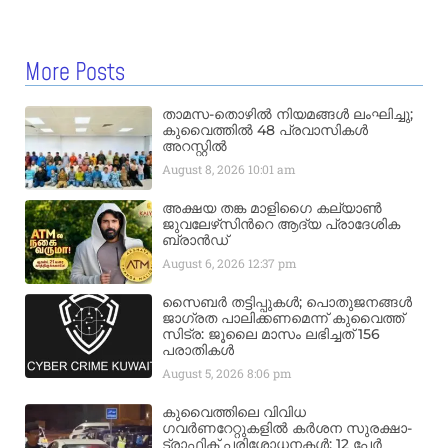
More Posts
താമസ-തൊഴിൽ നിയമങ്ങൾ ലംഘിച്ചു;
കുവൈത്തിൽ 48 പ്രവാസികൾ
അറസ്റ്റിൽ
August 8, 2026
10:01 am
അക്ഷയ തങ്ക മാളിഗൈ കല്യാണ്‍
ജുവലേഴ്‌സിന്‍റെ ആദ്യ പ്രാദേശിക
ബ്രാന്‍ഡ്
August 6, 2026
12:37 pm
സൈബർ തട്ടിപ്പുകൾ; പൊതുജനങ്ങൾ
ജാഗ്രത പാലിക്കണമെന്ന് കുവൈത്ത്
സിട്ര: ജൂലൈ മാസം ലഭിച്ചത് 156
പരാതികൾ
August 5, 2026
8:06 pm
കുവൈത്തിലെ വിവിധ
ഗവർണറേറ്റുകളിൽ കർശന സുരക്ഷാ-
ട്രാഫിക് പരിശോധനകൾ; 12 പേർ