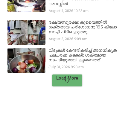
അറസ്റ്റിൽ
August 4, 2026
10:23 am
ഭക്ഷ്യസുരക്ഷ; കുവൈത്തിൽ
ശക്തമായ പരിശോധന; 195 കിലോ
ഇറച്ചി പിടിച്ചെടുത്തു
August 2, 2026
9:09 am
വീടുകൾ കേന്ദ്രീകരിച്ച് അനധികൃത
പലചരക്ക് കടകൾ; ശക്തമായ
നടപടിയുമായി കുവൈത്ത്
July 31, 2026
9:23 am
Load More