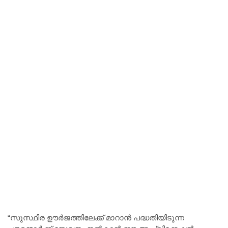
“സുസ്ഥിര ഊർജത്തിലേക്ക് മാറാൻ പദ്ധതിയിടുന്ന