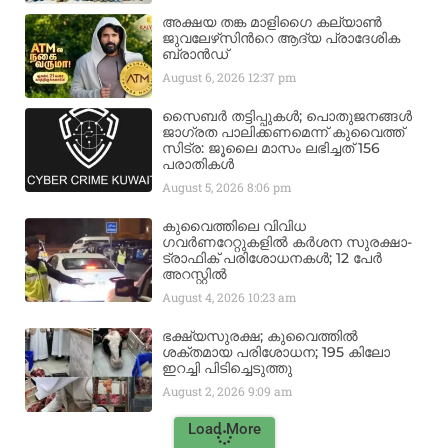
അക്ഷയ തങ്ക മാളിഗൈ കല്യാണ്‍
ജുവലേഴ്‌സിന്‍റെ ആദ്യ പ്രാദേശിക
ബ്രാന്‍ഡ്
August 6, 2026
12:37 pm
സൈബർ തട്ടിപ്പുകൾ; പൊതുജനങ്ങൾ
ജാഗ്രത പാലിക്കണമെന്ന് കുവൈത്ത്
സിട്ര: ജൂലൈ മാസം ലഭിച്ചത് 156
പരാതികൾ
August 5, 2026
8:06 pm
കുവൈത്തിലെ വിവിധ
ഗവർണറേറ്റുകളിൽ കർശന സുരക്ഷാ-
ട്രാഫിക് പരിശോധനകൾ; 12 പേർ
അറസ്റ്റിൽ
August 4, 2026
10:23 am
ഭക്ഷ്യസുരക്ഷ; കുവൈത്തിൽ
ശക്തമായ പരിശോധന; 195 കിലോ
ഇറച്ചി പിടിച്ചെടുത്തു
August 2, 2026
9:09 am
Load More