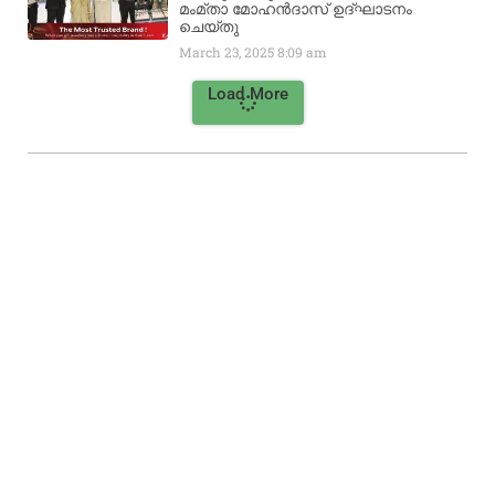
മംമ്താ മോഹൻദാസ് ഉദ്ഘാടനം
ചെയ്‌തു
March 23, 2025
8:09 am
Load More