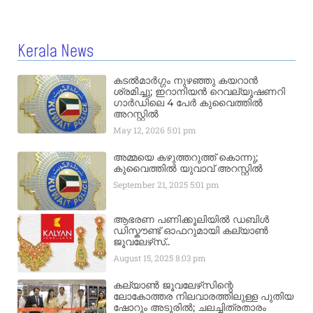
Kerala News
കടൽമാർഗ്ഗം നുഴഞ്ഞു കയറാൻ
ശ്രമിച്ചു; ഇറാനിയൻ റെവല്യൂഷണറി
ഗാർഡിലെ 4 പേർ കുവൈത്തിൽ
അറസ്റ്റിൽ
May 12, 2026
5:01 pm
അമ്മയെ കഴുത്തറുത്ത് കൊന്നു;
കുവൈത്തിൽ യുവാവ് അറസ്റ്റിൽ
September 21, 2025
5:01 pm
ആഭരണ പണിക്കൂലിയിൽ ഡബിൾ
ഡിസ്കൗണ്ട് ഓഫറുമായി കല്യാൺ
ജൂവലേഴ്‌സ്..
August 15, 2025
8:03 pm
കല്യാൺ ജൂവലേഴ്‌സിന്റെ
ലോകോത്തര നിലവാരത്തിലുള്ള പുതിയ
ഷോറൂം അടൂരിൽ; ചലച്ചിത്രതാരം