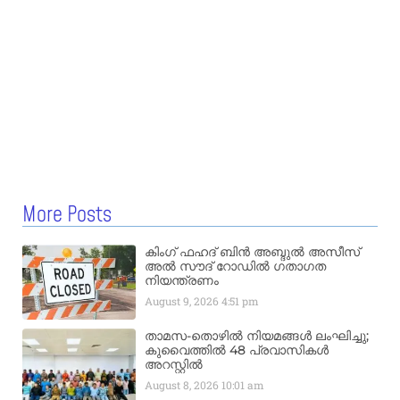
More Posts
കിംഗ് ഫഹദ് ബിൻ അബ്ദുൽ അസീസ്
അൽ സൗദ് റോഡിൽ ഗതാഗത
നിയന്ത്രണം
August 9, 2026
4:51 pm
താമസ-തൊഴിൽ നിയമങ്ങൾ ലംഘിച്ചു;
കുവൈത്തിൽ 48 പ്രവാസികൾ
അറസ്റ്റിൽ
August 8, 2026
10:01 am