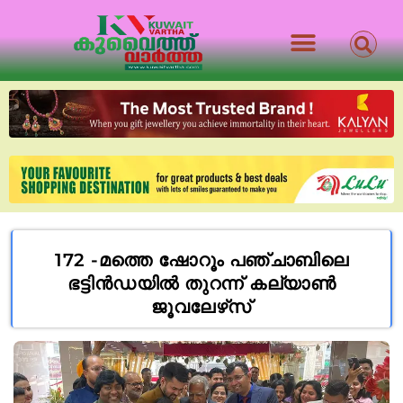
172 -മത്തെ ഷോറൂം പഞ്ചാബിലെ
ഭട്ടിൻഡയിൽ തുറന്ന് കല്യാൺ
ജൂവലേഴ്‌സ്