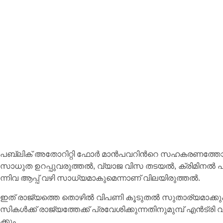
പ​ബ്ലി​ക് അ​തോ​റി​റ്റി ഫോ​ര്‍ മാ​ന്‍പ​വ​റി​ന്‍റെ സ​ഹ​ക​ര​ണ​ത്തോ​ടെ
സാ​ധു​ത ഉ​റ​പ്പു​വ​രു​ത്ത​ൽ, വ്യാ​ജ വി​സ ത​ട​യ​ൽ, ക്രി​മി​ന​ൽ പ
ന്നി​വ ആപ്പ് വ​ഴി സാ​ധ്യ​മാ​കു​മെ​ന്നാ​ണ് വി​ല​യി​രു​ത്ത​ൽ.
ഇ​ത് രാ​ജ്യ​ത്തെ തൊ​ഴി​ല്‍ വി​പ​ണി കൂ​ടു​ത​ല്‍ സു​താ​ര്യ​മാ​ക്കും
സി​ക​ള്‍ക്ക് രാ​ജ്യ​ത്തേ​ക്ക് പ്ര​വേ​ശി​ക്കു​ന്ന​തി​നു​മു​മ്പ് എ​ൻ​ട്
ക്കും.