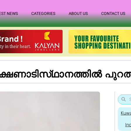
EST NEWS
CATEGORIES
ABOUT US
CONTACT US
​ണാ​ടി​സ്‌​ഥാ​ന​ത്തി​ൽ പു​റ​ത്ത
Kuwa
In