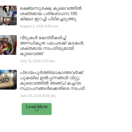
ഭക്ഷ്യസുരക്ഷ; കുവൈത്തിൽ
ശക്തമായ പരിശോധന; 195
കിലോ ഇറച്ചി പിടിച്ചെടുത്തു
August 2, 2026
9:09 am
വീടുകൾ കേന്ദ്രീകരിച്ച്
അനധികൃത പലചരക്ക് കടകൾ;
ശക്തമായ നടപടിയുമായി
കുവൈത്ത്
July 31, 2026
9:23 am
പ്രായപൂർത്തിയാകാത്തവർക്ക്
പുകയില ഉൽപ്പന്നങ്ങൾ വിറ്റു;
കുവൈത്തിൽ അഞ്ച് കച്ചവട
സ്ഥാപനങ്ങൾക്കെതിരെ നടപടി
July 29, 2026
8:08 pm
Load More