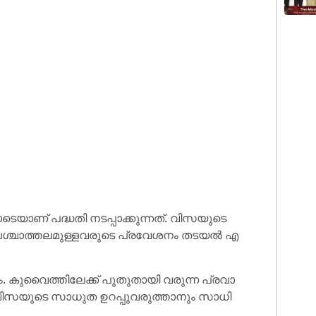
​യാ​ണ് പ​ദ്ധ​തി ന​ട​പ്പാ​ക്കു​ന്ന​ത്. വി​സ​യു​ടെ
​ശ്ചാ​ത്ത​ല​മു​ള്ള​വ​രു​ടെ പ്ര​വേ​ശ​നം ത​ട​യ​ൽ എ​
. കു​വൈ​ത്തി​ലേ​ക്ക് പു​തു​താ​യി വ​രു​ന്ന പ്ര​വാ​
രി വി​സ​യു​ടെ സാ​ധു​ത ഉ​റ​പ്പു​വ​രു​ത്താ​നും സാ​ധി​