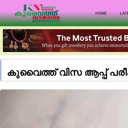
HOME
LAT
കു​വൈ​ത്ത് വി​സ ആപ്പ് പ​രീ​ക്ഷ