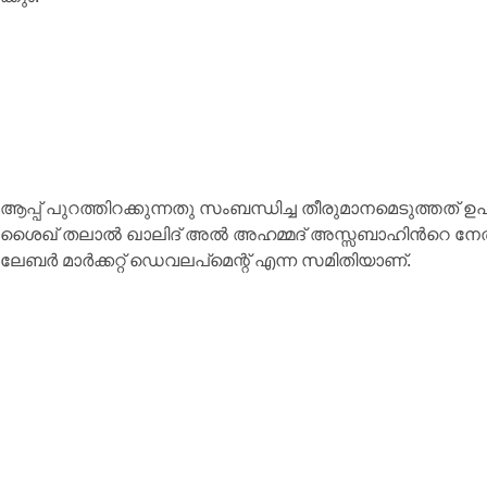
ആപ്പ് പു​റ​ത്തി​റ​ക്കു​ന്ന​തു സം​ബ​ന്ധി​ച്ച തീ​രു​മാ​ന​മെ​ടു​ത്ത​ത് ഉ​
ശൈ​ഖ് ത​ലാ​ൽ ഖാ​ലി​ദ് അ​ൽ അ​ഹ​മ്മ​ദ് അ​സ്സ​ബാ​ഹി​ന്‍റെ നേ​
ലേ​ബ​ർ മാ​ർ​ക്ക​റ്റ് ഡെ​വ​ല​പ്മെ​ന്റ് എ​ന്ന സ​മി​തി​യാ​ണ്.