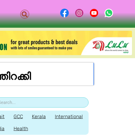
ി​റ​ക്കി
it
GCC
Kerala
International
dia
Health