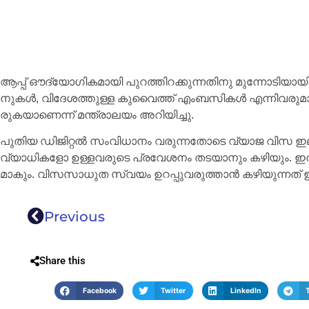
ആപ്പ് ഔ​ദ്യോ​ഗി​ക​മാ​യി പു​റ​ത്തി​റ​ക്കു​ന്ന​തി​നു മു​ന്നോ​ടി​യാ​
നു​ക​ൾ, വി​ദേ​ശ​ത്തു​ള്ള കു​വൈ​ത്ത് എം​ബ​സി​ക​ൾ എ​ന്നി​വ​രു​മാ
രു​ക​യാ​ണെ​ന്ന് മ​ന്ത്രാ​ല​യം അ​റി​യി​ച്ചു.
പു​തി​യ ഡി​ജി​റ്റ​ല്‍ സം​വി​ധാ​നം വ​രു​ന്ന​തോ​ടെ വ്യാ​ജ വി​സ ഇ​ല
വ്യാ​ധി​ക​ളോ ഉ​ള്ള​വ​രു​ടെ പ്ര​വേ​ശ​നം ത​ട​യാ​നും ക​ഴി​യും. ഇ​
മാ​കും. വി​സ​സാ​ധു​ത സ്വ​യം ഉ​റ​പ്പു​വ​രു​ത്താ​ൻ ക​ഴി​യു​ന്ന​ത് ഈ ​
Previous
Share this
Facebook
Twitter
LinkedIn