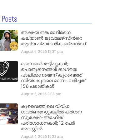
 Posts
അക്ഷയ തങ്ക മാളിഗൈ
കല്യാണ്‍ ജുവലേഴ്‌സിന്‍റെ
ആദ്യ പ്രാദേശിക ബ്രാന്‍ഡ്
August 6, 2026
12:37 pm
സൈബർ തട്ടിപ്പുകൾ;
പൊതുജനങ്ങൾ ജാഗ്രത
പാലിക്കണമെന്ന് കുവൈത്ത്
സിട്ര: ജൂലൈ മാസം ലഭിച്ചത്
156 പരാതികൾ
August 5, 2026
8:06 pm
കുവൈത്തിലെ വിവിധ
ഗവർണറേറ്റുകളിൽ കർശന
സുരക്ഷാ-ട്രാഫിക്
പരിശോധനകൾ; 12 പേർ
അറസ്റ്റിൽ
August 4, 2026
10:23 am