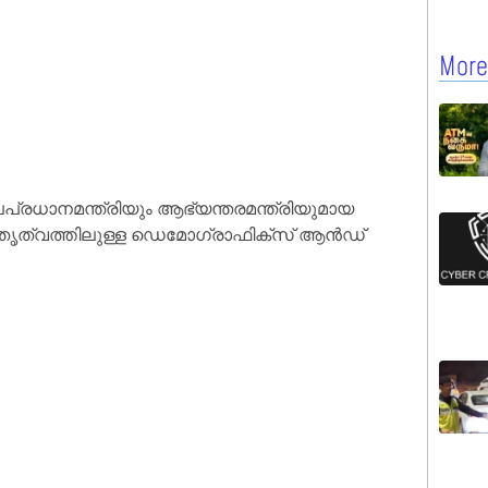
More
പ​പ്ര​ധാ​ന​മ​ന്ത്രി​യും ആ​ഭ്യ​ന്ത​ര​മ​ന്ത്രി​യു​മാ​യ
തൃ​ത്വ​ത്തി​ലു​ള്ള ഡെ​മോ​ഗ്രാ​ഫി​ക്സ് ആ​ൻ​ഡ്