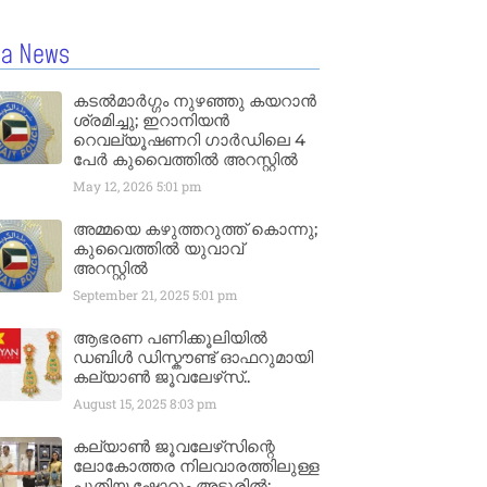
la News
കടൽമാർഗ്ഗം നുഴഞ്ഞു കയറാൻ
ശ്രമിച്ചു; ഇറാനിയൻ
റെവല്യൂഷണറി ഗാർഡിലെ 4
പേർ കുവൈത്തിൽ അറസ്റ്റിൽ
May 12, 2026
5:01 pm
അമ്മയെ കഴുത്തറുത്ത് കൊന്നു;
കുവൈത്തിൽ യുവാവ്
അറസ്റ്റിൽ
September 21, 2025
5:01 pm
ആഭരണ പണിക്കൂലിയിൽ
ഡബിൾ ഡിസ്കൗണ്ട് ഓഫറുമായി
കല്യാൺ ജൂവലേഴ്‌സ്..
August 15, 2025
8:03 pm
കല്യാൺ ജൂവലേഴ്‌സിന്റെ
ലോകോത്തര നിലവാരത്തിലുള്ള
പുതിയ ഷോറൂം അടൂരിൽ;