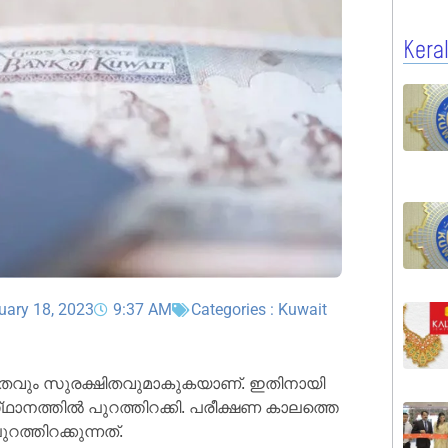
Kera
uary 18, 2023
9:37 AM
Categories :
Kuwait
ളി​ത​വും സു​ര​ക്ഷി​ത​വു​മാ​കുകയാണ്. ഇ​തി​നാ​യി
ാ​ന​ത്തി​ൽ പു​റ​ത്തി​റ​ക്കി. പ​രീ​ക്ഷ​ണ കാ​ല​ത്തെ
റ​ത്തി​റ​ക്കുന്നത്.