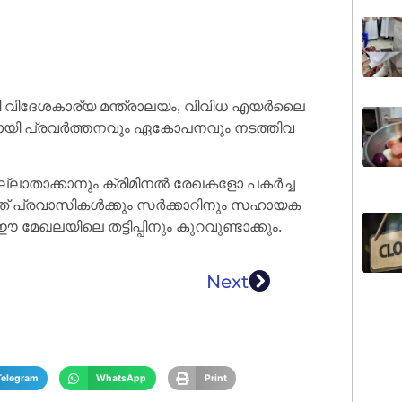
യി വി​ദേ​ശ​കാ​ര്യ മ​ന്ത്രാ​ല​യം, വി​വി​ധ എ​യ​ർ​ലൈ​
​യി പ്ര​വ​ർ​ത്ത​ന​വും ഏ​കോ​പ​ന​വും ന​ട​ത്തി​വ​
്ലാ​താ​ക്കാ​നും ക്രി​മി​ന​ൽ രേ​ഖ​ക​ളോ പ​ക​ർ​ച്ച​
ത് പ്ര​വാ​സി​ക​ൾ​ക്കും സ​ർ​ക്കാ​റി​നും സ​ഹാ​യ​ക​
മേ​ഖ​ല​യി​ലെ ത​ട്ടി​പ്പി​നും കു​റ​വു​ണ്ടാ​ക്കും.
Next
Telegram
WhatsApp
Print