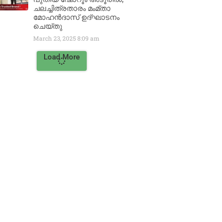
ചലച്ചിത്രതാരം മംമ്താ
മോഹൻദാസ് ഉദ്ഘാടനം
ചെയ്‌തു
March 23, 2025
8:09 am
Load More