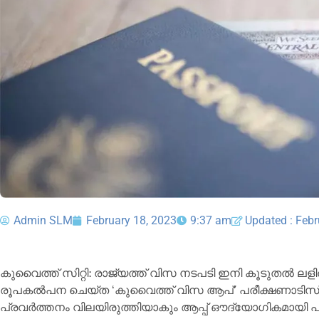
Admin SLM
February 18, 2023
9:37 am
Updated : Febr
കു​വൈ​ത്ത് സി​റ്റി: രാ​ജ്യ​ത്ത് വി​സ ന​ട​പ​ടി ഇ​നി കൂ​ടു​ത​ൽ ല​
രൂ​പ​ക​ൽ​പ​ന ചെ​യ്ത ‘കു​വൈ​ത്ത് വി​സ ആ​പ്’ പ​രീ​ക്ഷ​ണാ​ടി​സ്‌​ഥ
പ്ര​വ​ർ​ത്ത​നം വി​ല​യി​രു​ത്തി​യാ​കും ആ​പ്പ് ഔ​ദ്യോ​ഗി​കമായി പു​