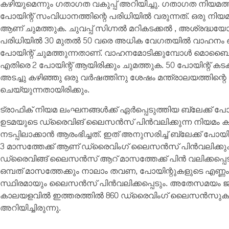
കഴിയുമെന്നും ഗതാഗത വകുപ്പ് അറിയിച്ചു. ഗതാഗത നിയമത
പോയിന്റ് സംവിധാനത്തിന്റെ പരിധിയിൽ വരുന്നത്. ഒരു നിയമ
ആണ് ചുമത്തുക. ചുവപ്പ് സിഗ്നൽ മറികടക്കൽ , അശ്രദ്ധ
പരിധിയിൽ 30 മുതൽ 50 വരെ അധിക വേഗതയിൽ വാഹനം ഓട
പോയിന്റ് ചുമത്തുന്നതാണ്. വാഹനമോടിക്കുമ്പോൾ മ
എതിരെ 2 പോയിന്റ് ആയിരിക്കും ചുമത്തുക. 50 പോയിന്റ് 
അടച്ചു കഴിഞ്ഞു ഒരു വർഷത്തിനു ശേഷം മന്ത്രാലയത്തിന്റെ കമ്
ചെയ്യുന്നതായിരിക്കും.
ട്രാഫിക് നിയമ ലംഘനങ്ങൾക്ക് ഏർപ്പെടുത്തിയ ബ്ലേക്ക് പ
ഉടമയുടെ ഡ്രൈവിങ് ലൈസൻസ് പിൻവലിക്കുന്ന നിയമം 
നടപ്പിലാക്കാൻ ആരംഭിച്ചത്. ഇത് അനുസരിച്ച് ബ്ലേക്ക് പ
3 മാസത്തേക്ക് ആണ് ഡ്രൈവിംഗ് ലൈസൻസ് പിൻവലിക്കുക
ഡ്രൈവിങ്ങ് ലൈസൻസ് ആറ് മാസത്തേക്ക് പിൻ വലിക്കപ്പെടും
ഒമ്പത് മാസത്തേക്കും നാലാം തവണ, പോയിന്റുകളുടെ എണ്ണം 
സ്ഥിരമായും ലൈസൻസ് പിൻവലിക്കപ്പെടും. അതേസമയം ജനുവ
കാലയളവിൽ ഇത്തരത്തിൽ 860 ഡ്രൈവിംഗ് ലൈസൻസുകൾ പ
അറിയിച്ചിരുന്നു.