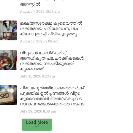
അറസ്റ്റിൽ
August 4, 2026
10:23 am
ഭക്ഷ്യസുരക്ഷ; കുവൈത്തിൽ
ശക്തമായ പരിശോധന; 195
കിലോ ഇറച്ചി പിടിച്ചെടുത്തു
August 2, 2026
9:09 am
വീടുകൾ കേന്ദ്രീകരിച്ച്
അനധികൃത പലചരക്ക് കടകൾ;
ശക്തമായ നടപടിയുമായി
കുവൈത്ത്
July 31, 2026
9:23 am
പ്രായപൂർത്തിയാകാത്തവർക്ക്
പുകയില ഉൽപ്പന്നങ്ങൾ വിറ്റു;
കുവൈത്തിൽ അഞ്ച് കച്ചവട
സ്ഥാപനങ്ങൾക്കെതിരെ നടപടി
July 29, 2026
8:08 pm
Load More