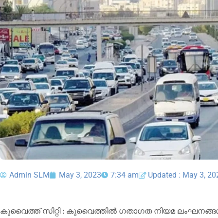
Admin SLM
May 3, 2023
7:34 am
Updated : May 3, 20
കുവൈത്ത് സിറ്റി : കുവൈത്തിൽ ഗതാഗത നിയമ ലംഘനങ്ങൾക്ക