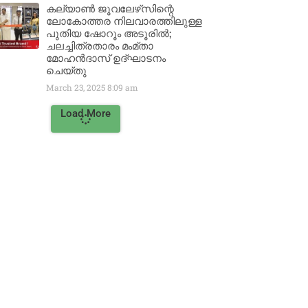
കല്യാൺ ജൂവലേഴ്‌സിന്റെ
ലോകോത്തര നിലവാരത്തിലുള്ള
പുതിയ ഷോറൂം അടൂരിൽ;
ചലച്ചിത്രതാരം മംമ്താ
മോഹൻദാസ് ഉദ്ഘാടനം
ചെയ്‌തു
March 23, 2025
8:09 am
Load More