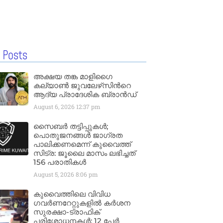
 Posts
അക്ഷയ തങ്ക മാളിഗൈ
കല്യാണ്‍ ജുവലേഴ്‌സിന്‍റെ
ആദ്യ പ്രാദേശിക ബ്രാന്‍ഡ്
August 6, 2026
12:37 pm
സൈബർ തട്ടിപ്പുകൾ;
പൊതുജനങ്ങൾ ജാഗ്രത
പാലിക്കണമെന്ന് കുവൈത്ത്
സിട്ര: ജൂലൈ മാസം ലഭിച്ചത്
156 പരാതികൾ
August 5, 2026
8:06 pm
കുവൈത്തിലെ വിവിധ
ഗവർണറേറ്റുകളിൽ കർശന
സുരക്ഷാ-ട്രാഫിക്
പരിശോധനകൾ; 12 പേർ