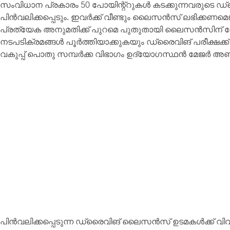
സംവിധാന പ്രകാരം 50 പോയിന്റ്റുകൾ കടക്കുന്നവരുടെ
പിൻവലിക്കപ്പെടും. ഇവർക്ക് വീണ്ടും ലൈസൻസ് ലഭിക്കണമ
പ്രത്യേക അനുമതിക്ക് പുറമെ പുതുതായി ലൈസൻസിന് വേണ്
നടപടിക്രമങ്ങൾ പൂർത്തിയാക്കുകയും ഡ്രൈവിങ് പരീക്ഷ
വകുപ്പ് പൊതു സമ്പർക്ക വിഭാഗം ഉദ്യോഗസ്ഥൻ മേജർ അബ്ദ
പിൻവലിക്കപ്പെടുന്ന ഡ്രൈവിങ് ലൈസൻസ് ഉടമകൾക്ക് വ