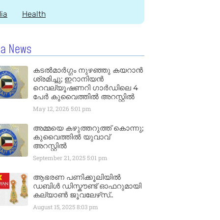
dia
Health
la News
കടൽമാർഗ്ഗം നുഴഞ്ഞു കയറാൻ
ശ്രമിച്ചു; ഇറാനിയൻ
റെവല്യൂഷണറി ഗാർഡിലെ 4
പേർ കുവൈത്തിൽ അറസ്റ്റിൽ
May 12, 2026
5:01 pm
അമ്മയെ കഴുത്തറുത്ത് കൊന്നു;
കുവൈത്തിൽ യുവാവ്
അറസ്റ്റിൽ
September 21, 2025
5:01 pm
ആഭരണ പണിക്കൂലിയിൽ
ഡബിൾ ഡിസ്കൗണ്ട് ഓഫറുമായി
കല്യാൺ ജൂവലേഴ്‌സ്..
August 15, 2025
8:03 pm