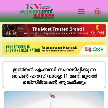
ഇന്ത്യൻ എംബസി സംഘടിപ്പിക്കുന്ന
ഓപൺ ഹൗസ് നാളെ; 11 മണി മുതൽ
രജിസ്‌ട്രേഷൻ ആരംഭിക്കും