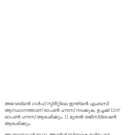
അറേബ്യൻ ഗൾഫ് സ്ട്രീറ്റിലെ ഇന്ത്യൻ എംബസി
ആസ്ഥാനത്താണ് ഓപൺ ഹൗസ് നടക്കുക. ഉച്ചക്ക് 12ന്
ഓപൺ ഹൗസ് ആരംഭിക്കും. 11 മുതൽ രജിസ്‌ട്രേഷൻ
ആരംഭിക്കും.
അംബാസഡർ ഡോ. ആദർശ് സ്വൈക ഉൾപ്പെടെ