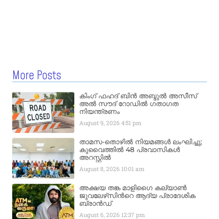
More Posts
കിംഗ് ഫഹദ് ബിൻ അബ്ദുൽ അസീസ്
അൽ സൗദ് റോഡിൽ ഗതാഗത
നിയന്ത്രണം
August 9, 2026
4:51 pm
താമസ-തൊഴിൽ നിയമങ്ങൾ ലംഘിച്ചു;
കുവൈത്തിൽ 48 പ്രവാസികൾ
അറസ്റ്റിൽ
August 8, 2026
10:01 am
അക്ഷയ തങ്ക മാളിഗൈ കല്യാണ്‍
ജുവലേഴ്‌സിന്‍റെ ആദ്യ പ്രാദേശിക
ബ്രാന്‍ഡ്
August 6, 2026
12:37 pm