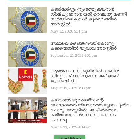
കടൽമാർഗ്ഗം നുഴഞ്ഞു കയറാൻ
ശ്രമിച്ചു; ഇറാനിയൻ റെവല്യൂഷണറി
ഗാർഡിലെ 4 പേർ കുവൈത്തിൽ
അറസ്റ്റിൽ
May 12, 2026
5:01 pm
അമ്മയെ കഴുത്തറുത്ത് കൊന്നു;
കുവൈത്തിൽ യുവാവ് അറസ്റ്റിൽ
September 21, 2025
5:01 pm
ആഭരണ പണിക്കൂലിയിൽ ഡബിൾ
ഡിസ്കൗണ്ട് ഓഫറുമായി കല്യാൺ
ജൂവലേഴ്‌സ്..
August 15, 2025
8:03 pm
കല്യാൺ ജൂവലേഴ്‌സിന്റെ
ലോകോത്തര നിലവാരത്തിലുള്ള പുതിയ
ഷോറൂം അടൂരിൽ; ചലച്ചിത്രതാരം
മംമ്താ മോഹൻദാസ് ഉദ്ഘാടനം
ചെയ്‌തു
March 23, 2025
8:09 am
Load More