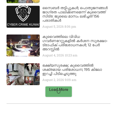
സൈബർ തട്ടിപ്പുകൾ; പൊതുജനങ്ങൾ
ജാഗ്രത പാലിക്കണമെന്ന് കുവൈത്ത്
സിട്ര: ജൂലൈ മാസം ലഭിച്ചത് 156
പരാതികൾ
August 5, 2026
8:06 pm
കുവൈത്തിലെ വിവിധ
ഗവർണറേറ്റുകളിൽ കർശന സുരക്ഷാ-
ട്രാഫിക് പരിശോധനകൾ; 12 പേർ
അറസ്റ്റിൽ
August 4, 2026
10:23 am
ഭക്ഷ്യസുരക്ഷ; കുവൈത്തിൽ
ശക്തമായ പരിശോധന; 195 കിലോ
ഇറച്ചി പിടിച്ചെടുത്തു
August 2, 2026
9:09 am
Load More