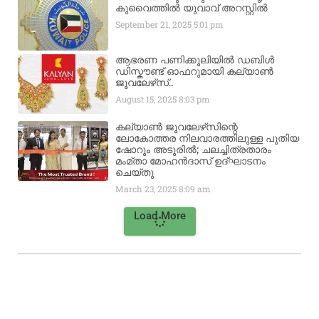
കുവൈത്തിൽ യുവാവ് അറസ്റ്റിൽ
September 21, 2025
5:01 pm
ആഭരണ പണിക്കൂലിയിൽ ഡബിൾ
ഡിസ്കൗണ്ട് ഓഫറുമായി കല്യാൺ
ജൂവലേഴ്‌സ്..
August 15, 2025
8:03 pm
കല്യാൺ ജൂവലേഴ്‌സിന്റെ
ലോകോത്തര നിലവാരത്തിലുള്ള പുതിയ
ഷോറൂം അടൂരിൽ; ചലച്ചിത്രതാരം
മംമ്താ മോഹൻദാസ് ഉദ്ഘാടനം
ചെയ്‌തു
March 23, 2025
8:09 am
Load More