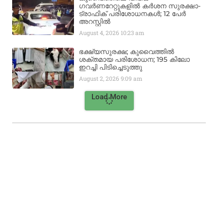
ഗവർണറേറ്റുകളിൽ കർശന സുരക്ഷാ-
ട്രാഫിക് പരിശോധനകൾ; 12 പേർ
അറസ്റ്റിൽ
August 4, 2026
10:23 am
ഭക്ഷ്യസുരക്ഷ; കുവൈത്തിൽ
ശക്തമായ പരിശോധന; 195 കിലോ
ഇറച്ചി പിടിച്ചെടുത്തു
August 2, 2026
9:09 am
Load More