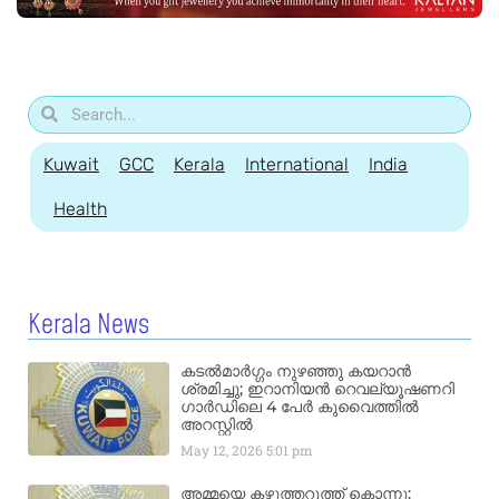
Kuwait
GCC
Kerala
International
India
Health
Kerala News
കടൽമാർഗ്ഗം നുഴഞ്ഞു കയറാൻ
ശ്രമിച്ചു; ഇറാനിയൻ റെവല്യൂഷണറി
ഗാർഡിലെ 4 പേർ കുവൈത്തിൽ
അറസ്റ്റിൽ
May 12, 2026
5:01 pm
അമ്മയെ കഴുത്തറുത്ത് കൊന്നു;