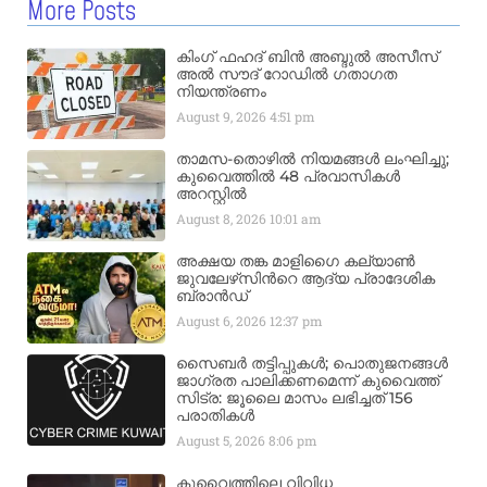
More Posts
കിംഗ് ഫഹദ് ബിൻ അബ്ദുൽ അസീസ്
അൽ സൗദ് റോഡിൽ ഗതാഗത
നിയന്ത്രണം
August 9, 2026
4:51 pm
താമസ-തൊഴിൽ നിയമങ്ങൾ ലംഘിച്ചു;
കുവൈത്തിൽ 48 പ്രവാസികൾ
അറസ്റ്റിൽ
August 8, 2026
10:01 am
അക്ഷയ തങ്ക മാളിഗൈ കല്യാണ്‍
ജുവലേഴ്‌സിന്‍റെ ആദ്യ പ്രാദേശിക
ബ്രാന്‍ഡ്
August 6, 2026
12:37 pm
സൈബർ തട്ടിപ്പുകൾ; പൊതുജനങ്ങൾ
ജാഗ്രത പാലിക്കണമെന്ന് കുവൈത്ത്
സിട്ര: ജൂലൈ മാസം ലഭിച്ചത് 156
പരാതികൾ
August 5, 2026
8:06 pm
കുവൈത്തിലെ വിവിധ