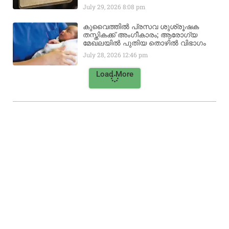
July 29, 2026
8:08 pm
കുവൈത്തിൽ പ്രസവ ശുശ്രൂഷക
തസ്തികക്ക് അംഗീകാരം; ആരോഗ്യ
മേഖലയിൽ പുതിയ തൊഴിൽ വിഭാഗം
July 28, 2026
12:46 pm
Load More