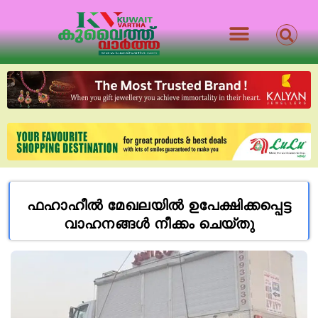
ഫഹാഹീൽ മേഖലയിൽ ഉപേക്ഷിക്കപ്പെട്ട
വാഹനങ്ങൾ നീക്കം ചെയ്തു