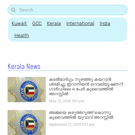
Kuwait
GCC
Kerala
International
India
Health
Kerala News
കടൽമാർഗ്ഗം നുഴഞ്ഞു കയറാൻ
ശ്രമിച്ചു; ഇറാനിയൻ റെവല്യൂഷണറി
ഗാർഡിലെ 4 പേർ കുവൈത്തിൽ
അറസ്റ്റിൽ
May 12, 2026
5:01 pm
അമ്മയെ കഴുത്തറുത്ത് കൊന്നു;
കുവൈത്തിൽ യുവാവ് അറസ്റ്റിൽ
September 21, 2025
5:01 pm