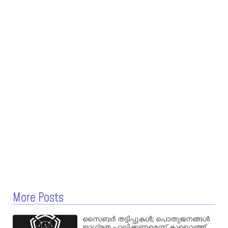
More Posts
സൈബർ തട്ടിപ്പുകൾ; പൊതുജനങ്ങൾ
ജാഗ്രത പാലിക്കണമെന്ന് കുവൈത്ത്