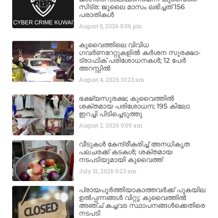
സിട്ര: ജൂലൈ മാസം ലഭിച്ചത് 156
പരാതികൾ
August 5, 2026
8:06 pm
കുവൈത്തിലെ വിവിധ
ഗവർണറേറ്റുകളിൽ കർശന സുരക്ഷാ-
ട്രാഫിക് പരിശോധനകൾ; 12 പേർ
അറസ്റ്റിൽ
August 4, 2026
10:23 am
ഭക്ഷ്യസുരക്ഷ; കുവൈത്തിൽ
ശക്തമായ പരിശോധന; 195 കിലോ
ഇറച്ചി പിടിച്ചെടുത്തു
August 2, 2026
9:09 am
വീടുകൾ കേന്ദ്രീകരിച്ച് അനധികൃത
പലചരക്ക് കടകൾ; ശക്തമായ
നടപടിയുമായി കുവൈത്ത്
July 31, 2026
9:23 am
പ്രായപൂർത്തിയാകാത്തവർക്ക് പുകയില
ഉൽപ്പന്നങ്ങൾ വിറ്റു; കുവൈത്തിൽ
അഞ്ച് കച്ചവട സ്ഥാപനങ്ങൾക്കെതിരെ
നടപടി