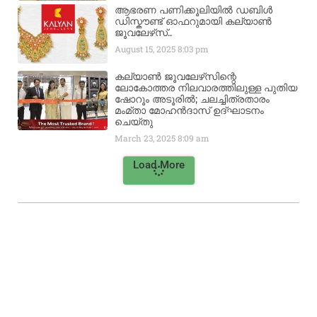
ആഭരണ പണിക്കൂലിയിൽ ഡബിൾ
ഡിസ്കൗണ്ട് ഓഫറുമായി കല്യാൺ
ജൂവലേഴ്‌സ്..
August 15, 2025
8:03 pm
കല്യാൺ ജൂവലേഴ്‌സിന്റെ
ലോകോത്തര നിലവാരത്തിലുള്ള പുതിയ
ഷോറൂം അടൂരിൽ; ചലച്ചിത്രതാരം
മംമ്താ മോഹൻദാസ് ഉദ്ഘാടനം
ചെയ്‌തു
March 23, 2025
8:09 am
Load More