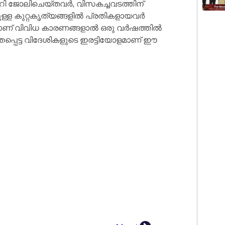
റി ജോലിചെയ്തവർ, വിസകച്ചവടത്തിന്
െയുള്ള കുറ്റകൃത്യങ്ങളിൽ പ്രതികളായവർ
ായാണ് വിവിധ കാരണങ്ങളാൽ ഒരു വർഷത്തിൽ
തപ്പെട്ട വിദേശികളുടെ ഇരട്ടിയോളമാണ് ഈ