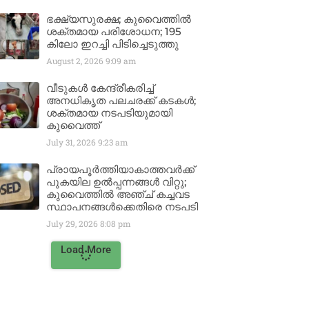
ഭക്ഷ്യസുരക്ഷ; കുവൈത്തിൽ
ശക്തമായ പരിശോധന; 195
കിലോ ഇറച്ചി പിടിച്ചെടുത്തു
August 2, 2026
9:09 am
വീടുകൾ കേന്ദ്രീകരിച്ച്
അനധികൃത പലചരക്ക് കടകൾ;
ശക്തമായ നടപടിയുമായി
കുവൈത്ത്
July 31, 2026
9:23 am
പ്രായപൂർത്തിയാകാത്തവർക്ക്
പുകയില ഉൽപ്പന്നങ്ങൾ വിറ്റു;
കുവൈത്തിൽ അഞ്ച് കച്ചവട
സ്ഥാപനങ്ങൾക്കെതിരെ നടപടി
July 29, 2026
8:08 pm
Load More