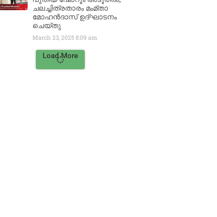
ചലച്ചിത്രതാരം മംമ്താ
മോഹൻദാസ് ഉദ്ഘാടനം
ചെയ്‌തു
March 23, 2025
8:09 am
Load More