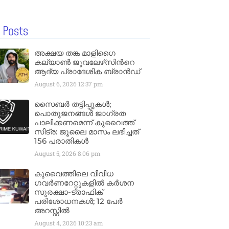
 Posts
അക്ഷയ തങ്ക മാളിഗൈ
കല്യാണ്‍ ജുവലേഴ്‌സിന്‍റെ
ആദ്യ പ്രാദേശിക ബ്രാന്‍ഡ്
August 6, 2026
12:37 pm
സൈബർ തട്ടിപ്പുകൾ;
പൊതുജനങ്ങൾ ജാഗ്രത
പാലിക്കണമെന്ന് കുവൈത്ത്
സിട്ര: ജൂലൈ മാസം ലഭിച്ചത്
156 പരാതികൾ
August 5, 2026
8:06 pm
കുവൈത്തിലെ വിവിധ
ഗവർണറേറ്റുകളിൽ കർശന
സുരക്ഷാ-ട്രാഫിക്
പരിശോധനകൾ; 12 പേർ
അറസ്റ്റിൽ
August 4, 2026
10:23 am