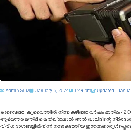
Admin SLM
January 6, 2024
1:49 pm
Updated : Janua
കുവൈത്ത്: കുവൈത്തിൽ നിന്ന് കഴിഞ്ഞ വർഷം മാത്രം 42,00
ആഭ്യന്തര മന്ത്രി ഷെയ്ഖ് തലാൽ അൽ ഖാലിദിന്റെ നിർദേശപ
വിവിധ ഭാഗങ്ങളിൽനിന്ന് നാടുകടത്തിയ ഇന്ത്യക്കാരുൾപ്പെ