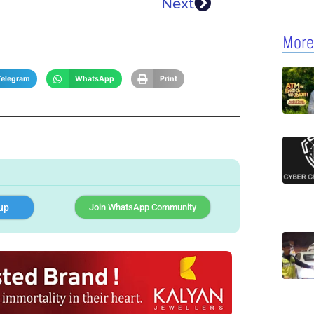
Next
More
Telegram
WhatsApp
Print
up
Join WhatsApp Community