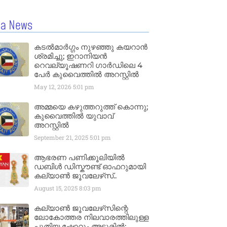
la News
കടൽമാർഗ്ഗം നുഴഞ്ഞു കയറാൻ
ശ്രമിച്ചു; ഇറാനിയൻ
റെവല്യൂഷണറി ഗാർഡിലെ 4
പേർ കുവൈത്തിൽ അറസ്റ്റിൽ
May 12, 2026
5:01 pm
അമ്മയെ കഴുത്തറുത്ത് കൊന്നു;
കുവൈത്തിൽ യുവാവ്
അറസ്റ്റിൽ
September 21, 2025
5:01 pm
ആഭരണ പണിക്കൂലിയിൽ
ഡബിൾ ഡിസ്കൗണ്ട് ഓഫറുമായി
കല്യാൺ ജൂവലേഴ്‌സ്..
August 15, 2025
8:03 pm
കല്യാൺ ജൂവലേഴ്‌സിന്റെ
ലോകോത്തര നിലവാരത്തിലുള്ള
പുതിയ ഷോറൂം അടൂരിൽ;