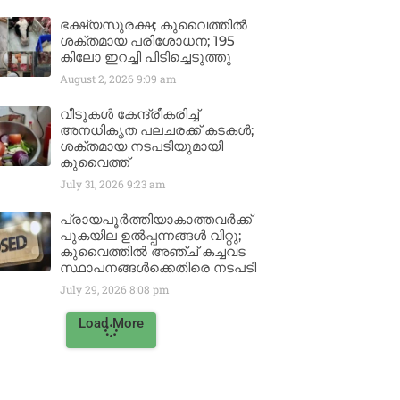
ഭക്ഷ്യസുരക്ഷ; കുവൈത്തിൽ
ശക്തമായ പരിശോധന; 195
കിലോ ഇറച്ചി പിടിച്ചെടുത്തു
August 2, 2026
9:09 am
വീടുകൾ കേന്ദ്രീകരിച്ച്
അനധികൃത പലചരക്ക് കടകൾ;
ശക്തമായ നടപടിയുമായി
കുവൈത്ത്
July 31, 2026
9:23 am
പ്രായപൂർത്തിയാകാത്തവർക്ക്
പുകയില ഉൽപ്പന്നങ്ങൾ വിറ്റു;
കുവൈത്തിൽ അഞ്ച് കച്ചവട
സ്ഥാപനങ്ങൾക്കെതിരെ നടപടി
July 29, 2026
8:08 pm
Load More