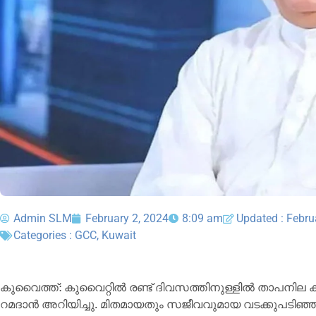
Admin SLM
February 2, 2024
8:09 am
Updated : Febru
Categories :
GCC
,
Kuwait
കുവൈത്ത്: കുവൈറ്റിൽ രണ്ട് ദിവസത്തിനുള്ളിൽ താപനില
റമദാൻ അറിയിച്ചു. മിതമായതും സജീവവുമായ വടക്കുപടിഞ്