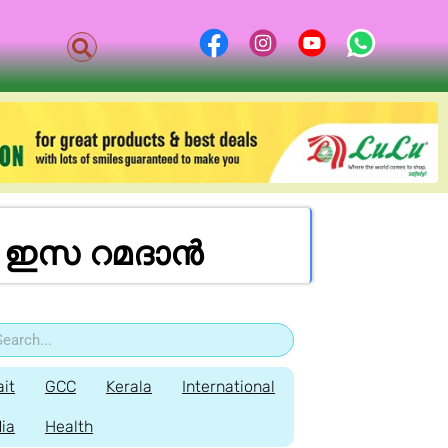
ം: ഇസ റമദാൻ
it
GCC
Kerala
International
dia
Health