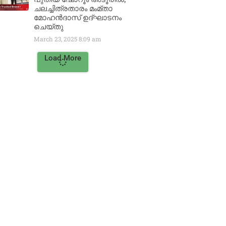
ചലച്ചിത്രതാരം മംമ്താ
മോഹൻദാസ് ഉദ്ഘാടനം
ചെയ്‌തു
March 23, 2025
8:09 am
Load More