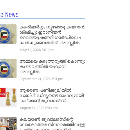
la News
കടൽമാർഗ്ഗം നുഴഞ്ഞു കയറാൻ
ശ്രമിച്ചു; ഇറാനിയൻ
റെവല്യൂഷണറി ഗാർഡിലെ 4
പേർ കുവൈത്തിൽ അറസ്റ്റിൽ
May 12, 2026
5:01 pm
അമ്മയെ കഴുത്തറുത്ത് കൊന്നു;
കുവൈത്തിൽ യുവാവ്
അറസ്റ്റിൽ
September 21, 2025
5:01 pm
ആഭരണ പണിക്കൂലിയിൽ
ഡബിൾ ഡിസ്കൗണ്ട് ഓഫറുമായി
കല്യാൺ ജൂവലേഴ്‌സ്..
August 15, 2025
8:03 pm
കല്യാൺ ജൂവലേഴ്‌സിന്റെ
ലോകോത്തര നിലവാരത്തിലുള്ള
പുതിയ ഷോറൂം അടൂരിൽ;