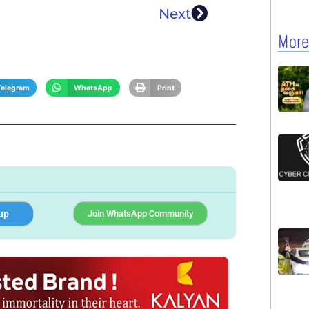
Next
More
Telegram
WhatsApp
Print
up
Join WhatsApp Community