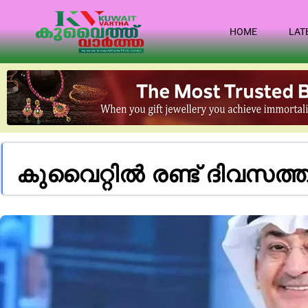
HOME
LAT
കുവൈറ്റിൽ രണ്ട് ദിവസത