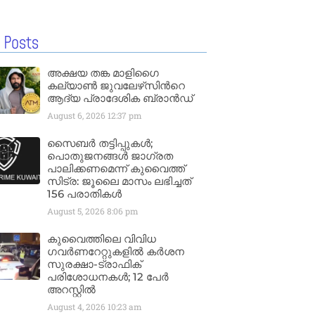
 Posts
അക്ഷയ തങ്ക മാളിഗൈ
കല്യാണ്‍ ജുവലേഴ്‌സിന്‍റെ
ആദ്യ പ്രാദേശിക ബ്രാന്‍ഡ്
August 6, 2026
12:37 pm
സൈബർ തട്ടിപ്പുകൾ;
പൊതുജനങ്ങൾ ജാഗ്രത
പാലിക്കണമെന്ന് കുവൈത്ത്
സിട്ര: ജൂലൈ മാസം ലഭിച്ചത്
156 പരാതികൾ
August 5, 2026
8:06 pm
കുവൈത്തിലെ വിവിധ
ഗവർണറേറ്റുകളിൽ കർശന
സുരക്ഷാ-ട്രാഫിക്
പരിശോധനകൾ; 12 പേർ
അറസ്റ്റിൽ
August 4, 2026
10:23 am