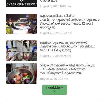
പരാതികൾ
August 5, 2026
8:06 pm
കുവൈത്തിലെ വിവിധ
ഗവർണറേറ്റുകളിൽ കർശന സുരക്ഷാ-
ട്രാഫിക് പരിശോധനകൾ; 12 പേർ
അറസ്റ്റിൽ
August 4, 2026
10:23 am
ഭക്ഷ്യസുരക്ഷ; കുവൈത്തിൽ
ശക്തമായ പരിശോധന; 195 കിലോ
ഇറച്ചി പിടിച്ചെടുത്തു
August 2, 2026
9:09 am
വീടുകൾ കേന്ദ്രീകരിച്ച് അനധികൃത
പലചരക്ക് കടകൾ; ശക്തമായ
നടപടിയുമായി കുവൈത്ത്
July 31, 2026
9:23 am
Load More