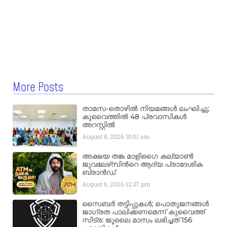
More Posts
താമസ-തൊഴിൽ നിയമങ്ങൾ ലംഘിച്ചു;
കുവൈത്തിൽ 48 പ്രവാസികൾ
അറസ്റ്റിൽ
August 8, 2026
10:01 am
അക്ഷയ തങ്ക മാളിഗൈ കല്യാണ്‍
ജുവലേഴ്‌സിന്‍റെ ആദ്യ പ്രാദേശിക
ബ്രാന്‍ഡ്
August 6, 2026
12:37 pm
സൈബർ തട്ടിപ്പുകൾ; പൊതുജനങ്ങൾ
ജാഗ്രത പാലിക്കണമെന്ന് കുവൈത്ത്
സിട്ര: ജൂലൈ മാസം ലഭിച്ചത് 156