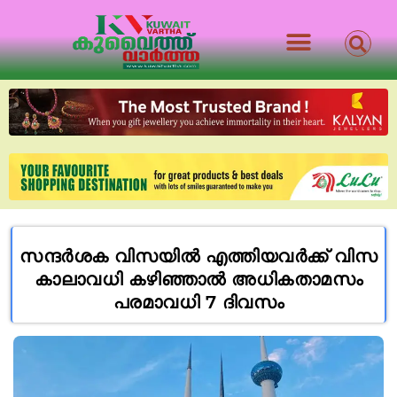
സന്ദർശക വിസയിൽ എത്തിയവർക്ക് വിസ
കാലാവധി കഴിഞ്ഞാൽ അധികതാമസം
പരമാവധി 7 ദിവസം