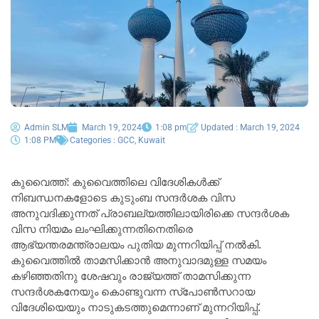
Admin SLM
March 19, 2024
1:08 pm
Updated : March 19, 2024
1:08 PM
Categories :
GCC
,
Kuwait
കുവൈത്ത്: കുവൈത്തിലെ വിദേശികൾക്ക്
നിബന്ധനകളോടെ കുടുംബ സന്ദർശക വിസ
അനുവദിക്കുന്നത് പ്രാബല്യത്തിലായിരിക്കെ സന്ദർശക
വിസ നിയമം ലംഘിക്കുന്നതിനെതിരെ
ആഭ്യന്തരമന്ത്രാലയം പുതിയ മുന്നറിയിപ്പ് നൽകി.
കുവൈത്തിൽ താമസിക്കാൻ അനുവാദമുള്ള സമയം
കഴിഞ്ഞതിനു ശേഷവും രാജ്യത്ത് താമസിക്കുന്ന
സന്ദർശകനേയും കൊണ്ടുവന്ന സ്പോൺസറായ
വിദേശിയെയും നാടുകടത്തുമെന്നാണ് മുന്നറിയിപ്പ്.