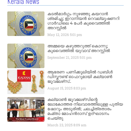
Kerala News
കടൽമാർഗ്ഗം നുഴഞ്ഞു കയറാൻ
ശ്രമിച്ചു; ഇറാനിയൻ റെവല്യൂഷണറി
ഗാർഡിലെ 4 പേർ കുവൈത്തിൽ
അറസ്റ്റിൽ
May 12, 2026
5:01 pm
അമ്മയെ കഴുത്തറുത്ത് കൊന്നു;
കുവൈത്തിൽ യുവാവ് അറസ്റ്റിൽ
September 21, 2025
5:01 pm
ആഭരണ പണിക്കൂലിയിൽ ഡബിൾ
ഡിസ്കൗണ്ട് ഓഫറുമായി കല്യാൺ
ജൂവലേഴ്‌സ്..
August 15, 2025
8:03 pm
കല്യാൺ ജൂവലേഴ്‌സിന്റെ
ലോകോത്തര നിലവാരത്തിലുള്ള പുതിയ
ഷോറൂം അടൂരിൽ; ചലച്ചിത്രതാരം
മംമ്താ മോഹൻദാസ് ഉദ്ഘാടനം
ചെയ്‌തു
March 23, 2025
8:09 am