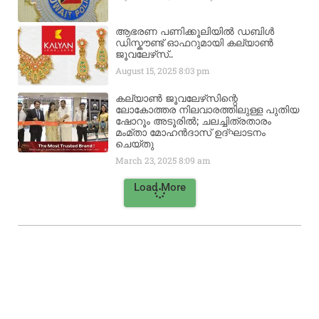
ആഭരണ പണിക്കൂലിയിൽ ഡബിൾ
ഡിസ്കൗണ്ട് ഓഫറുമായി കല്യാൺ
ജൂവലേഴ്‌സ്..
August 15, 2025
8:03 pm
കല്യാൺ ജൂവലേഴ്‌സിന്റെ
ലോകോത്തര നിലവാരത്തിലുള്ള പുതിയ
ഷോറൂം അടൂരിൽ; ചലച്ചിത്രതാരം
മംമ്താ മോഹൻദാസ് ഉദ്ഘാടനം
ചെയ്‌തു
March 23, 2025
8:09 am
Load More