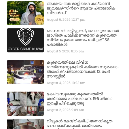
അക്ഷയ തങ്ക മാളിഗൈ കല്യാണ്‍
ജുവലേഴ്‌സിന്‍റെ ആദ്യ പ്രാദേശിക
ബ്രാന്‍ഡ്
August 6, 2026
12:37 pm
സൈബർ തട്ടിപ്പുകൾ; പൊതുജനങ്ങൾ
ജാഗ്രത പാലിക്കണമെന്ന് കുവൈത്ത്
സിട്ര: ജൂലൈ മാസം ലഭിച്ചത് 156
പരാതികൾ
August 5, 2026
8:06 pm
കുവൈത്തിലെ വിവിധ
ഗവർണറേറ്റുകളിൽ കർശന സുരക്ഷാ-
ട്രാഫിക് പരിശോധനകൾ; 12 പേർ
അറസ്റ്റിൽ
August 4, 2026
10:23 am
ഭക്ഷ്യസുരക്ഷ; കുവൈത്തിൽ
ശക്തമായ പരിശോധന; 195 കിലോ
ഇറച്ചി പിടിച്ചെടുത്തു
August 2, 2026
9:09 am
വീടുകൾ കേന്ദ്രീകരിച്ച് അനധികൃത
പലചരക്ക് കടകൾ; ശക്തമായ