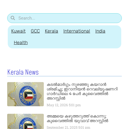
Kuwait
GCC
Kerala
International
India
Health
Kerala News
കടൽമാർഗ്ഗം നുഴഞ്ഞു കയറാൻ
ശ്രമിച്ചു; ഇറാനിയൻ റെവല്യൂഷണറി
ഗാർഡിലെ 4 പേർ കുവൈത്തിൽ
അറസ്റ്റിൽ
May 12, 2026
5:01 pm
അമ്മയെ കഴുത്തറുത്ത് കൊന്നു;
കുവൈത്തിൽ യുവാവ് അറസ്റ്റിൽ
September 21, 2025
5:01 pm