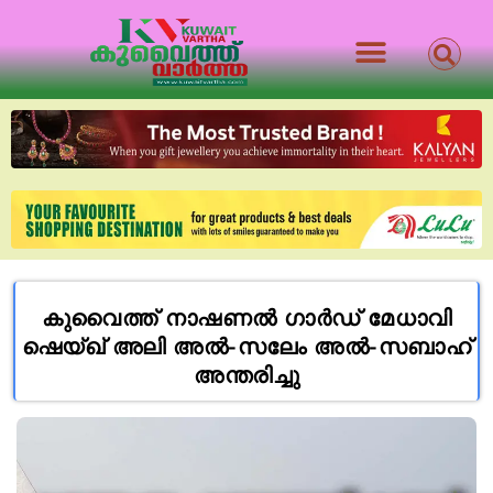
കുവൈത്ത് നാഷണൽ ഗാർഡ് മേധാവി
ഷെയ്ഖ് അലി അൽ-സലേം അൽ-സബാഹ്
അന്തരിച്ചു