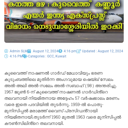
Admin SLM
August 12, 2024
4:16 pm
Updated : August 12, 2024
4:16 PM
Categories :
GCC
,
Kuwait
കുവൈത്ത് നാഷണൽ ഗാർഡ് മേധാവിയും ഭരണ
കുടുംബത്തിലെ മുതിർന്ന അംഗവുമായ ഷെയ്ഖ് സേലം
അൽ-അലി അൽ-സലേം അൽ-സബാഹ് (98) അന്തരിച്ചു.
1967 ജൂൺ 6-ന് കുവൈത്ത് നാഷണൽ ഗാർഡിൻ്റെ
തലവനായി നിയമിതനായ അദ്ദേഹം 57 വർഷക്കാലം മരണം
വരെ ഇതെ പദവിയിൽ തുടർന്നു. 1959-ൽ പൊതു-
മുനിസിപ്പൽ മരാമത്ത് വൈസ് പ്രസിഡൻ്റായി
നിയമിതനായി.തുടർന്ന് 1960 മുതൽ 1963 വരെ മുനിസിപ്പൽ
കൗൺസിലിൻ്റെ തലവനായി.