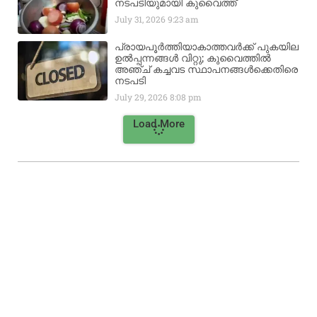
നടപടിയുമായി കുവൈത്ത്
July 31, 2026
9:23 am
പ്രായപൂർത്തിയാകാത്തവർക്ക് പുകയില
ഉൽപ്പന്നങ്ങൾ വിറ്റു; കുവൈത്തിൽ
അഞ്ച് കച്ചവട സ്ഥാപനങ്ങൾക്കെതിരെ
നടപടി
July 29, 2026
8:08 pm
Load More