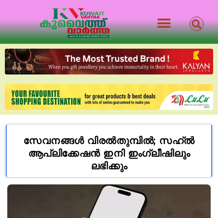
സേവനങ്ങൾ വിരൽതുമ്പിൽ; സഹ്ൽ
ആപ്ലിക്കേഷൻ ഇനി ഇംഗ്ലീഷിലും
ലഭിക്കും