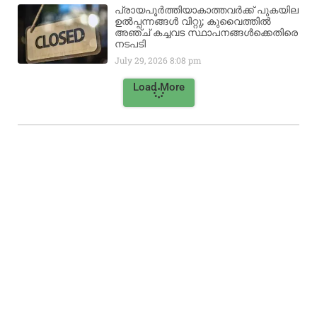
പ്രായപൂർത്തിയാകാത്തവർക്ക് പുകയില
ഉൽപ്പന്നങ്ങൾ വിറ്റു; കുവൈത്തിൽ
അഞ്ച് കച്ചവട സ്ഥാപനങ്ങൾക്കെതിരെ
നടപടി
July 29, 2026
8:08 pm
Load More