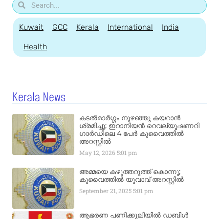
Kuwait
GCC
Kerala
International
India
Health
Kerala News
കടൽമാർഗ്ഗം നുഴഞ്ഞു കയറാൻ
ശ്രമിച്ചു; ഇറാനിയൻ റെവല്യൂഷണറി
ഗാർഡിലെ 4 പേർ കുവൈത്തിൽ
അറസ്റ്റിൽ
May 12, 2026
5:01 pm
അമ്മയെ കഴുത്തറുത്ത് കൊന്നു;
കുവൈത്തിൽ യുവാവ് അറസ്റ്റിൽ
September 21, 2025
5:01 pm
ആഭരണ പണിക്കൂലിയിൽ ഡബിൾ