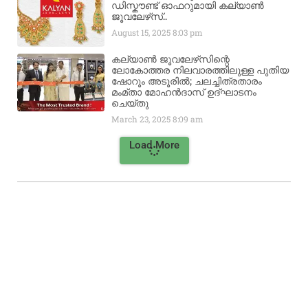
ഡിസ്കൗണ്ട് ഓഫറുമായി കല്യാൺ
ജൂവലേഴ്‌സ്..
August 15, 2025
8:03 pm
കല്യാൺ ജൂവലേഴ്‌സിന്റെ
ലോകോത്തര നിലവാരത്തിലുള്ള പുതിയ
ഷോറൂം അടൂരിൽ; ചലച്ചിത്രതാരം
മംമ്താ മോഹൻദാസ് ഉദ്ഘാടനം
ചെയ്‌തു
March 23, 2025
8:09 am
Load More