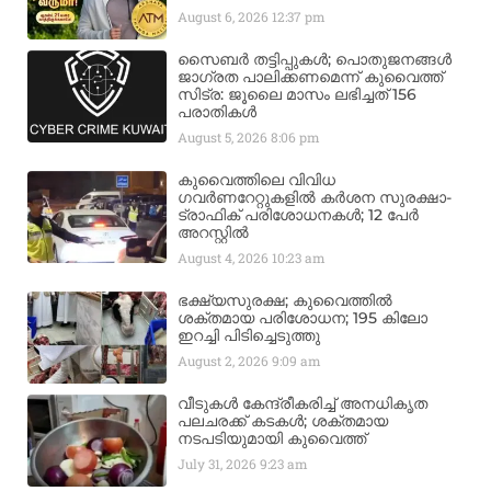
August 6, 2026
12:37 pm
സൈബർ തട്ടിപ്പുകൾ; പൊതുജനങ്ങൾ
ജാഗ്രത പാലിക്കണമെന്ന് കുവൈത്ത്
സിട്ര: ജൂലൈ മാസം ലഭിച്ചത് 156
പരാതികൾ
August 5, 2026
8:06 pm
കുവൈത്തിലെ വിവിധ
ഗവർണറേറ്റുകളിൽ കർശന സുരക്ഷാ-
ട്രാഫിക് പരിശോധനകൾ; 12 പേർ
അറസ്റ്റിൽ
August 4, 2026
10:23 am
ഭക്ഷ്യസുരക്ഷ; കുവൈത്തിൽ
ശക്തമായ പരിശോധന; 195 കിലോ
ഇറച്ചി പിടിച്ചെടുത്തു
August 2, 2026
9:09 am
വീടുകൾ കേന്ദ്രീകരിച്ച് അനധികൃത
പലചരക്ക് കടകൾ; ശക്തമായ
നടപടിയുമായി കുവൈത്ത്
July 31, 2026
9:23 am