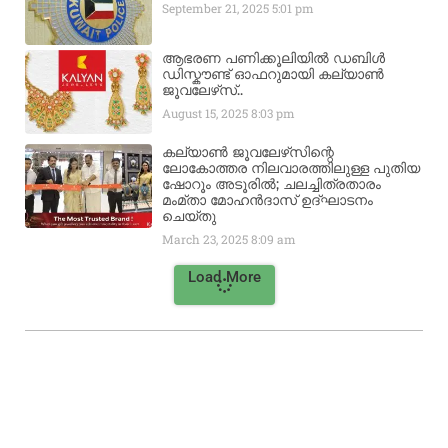
September 21, 2025
5:01 pm
ആഭരണ പണിക്കൂലിയിൽ ഡബിൾ
ഡിസ്കൗണ്ട് ഓഫറുമായി കല്യാൺ
ജൂവലേഴ്‌സ്..
August 15, 2025
8:03 pm
കല്യാൺ ജൂവലേഴ്‌സിന്റെ
ലോകോത്തര നിലവാരത്തിലുള്ള പുതിയ
ഷോറൂം അടൂരിൽ; ചലച്ചിത്രതാരം
മംമ്താ മോഹൻദാസ് ഉദ്ഘാടനം
ചെയ്‌തു
March 23, 2025
8:09 am
Load More