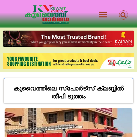
കുവൈത്തിലെ സ്പോർട്സ് ക്ലബ്ബിൽ
തീപി ടുത്തം