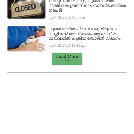
ഉൽപ്പന്നങ്ങൾ വിറ്റു; കുവൈത്തിൽ
അഞ്ച് കച്ചവട സ്ഥാപനങ്ങൾക്കെതിരെ
നടപടി
July 29, 2026
8:08 pm
കുവൈത്തിൽ പ്രസവ ശുശ്രൂഷക
തസ്തികക്ക് അംഗീകാരം; ആരോഗ്യ
മേഖലയിൽ പുതിയ തൊഴിൽ വിഭാഗം
July 28, 2026
12:46 pm
Load More