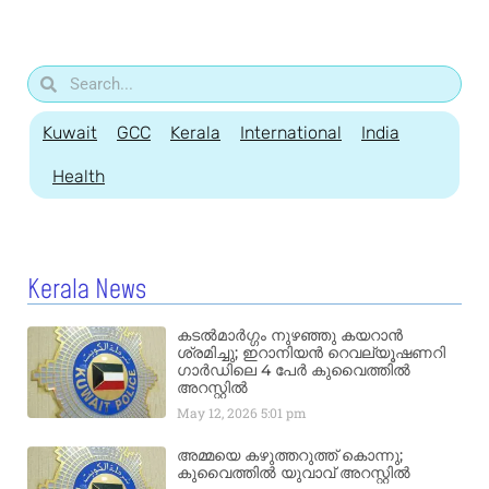
Kuwait
GCC
Kerala
International
India
Health
Kerala News
കടൽമാർഗ്ഗം നുഴഞ്ഞു കയറാൻ
ശ്രമിച്ചു; ഇറാനിയൻ റെവല്യൂഷണറി
ഗാർഡിലെ 4 പേർ കുവൈത്തിൽ
അറസ്റ്റിൽ
May 12, 2026
5:01 pm
അമ്മയെ കഴുത്തറുത്ത് കൊന്നു;
കുവൈത്തിൽ യുവാവ് അറസ്റ്റിൽ