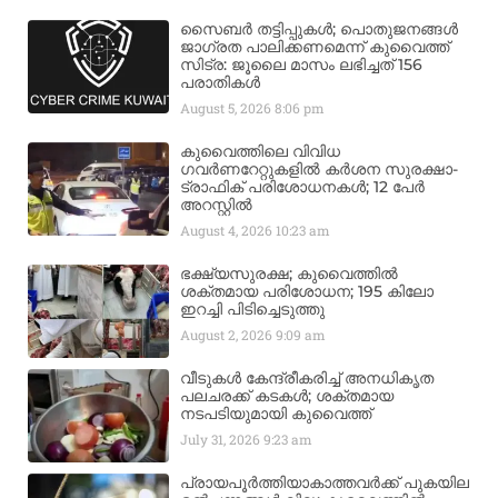
സൈബർ തട്ടിപ്പുകൾ; പൊതുജനങ്ങൾ
ജാഗ്രത പാലിക്കണമെന്ന് കുവൈത്ത്
സിട്ര: ജൂലൈ മാസം ലഭിച്ചത് 156
പരാതികൾ
August 5, 2026
8:06 pm
കുവൈത്തിലെ വിവിധ
ഗവർണറേറ്റുകളിൽ കർശന സുരക്ഷാ-
ട്രാഫിക് പരിശോധനകൾ; 12 പേർ
അറസ്റ്റിൽ
August 4, 2026
10:23 am
ഭക്ഷ്യസുരക്ഷ; കുവൈത്തിൽ
ശക്തമായ പരിശോധന; 195 കിലോ
ഇറച്ചി പിടിച്ചെടുത്തു
August 2, 2026
9:09 am
വീടുകൾ കേന്ദ്രീകരിച്ച് അനധികൃത
പലചരക്ക് കടകൾ; ശക്തമായ
നടപടിയുമായി കുവൈത്ത്
July 31, 2026
9:23 am
പ്രായപൂർത്തിയാകാത്തവർക്ക് പുകയില